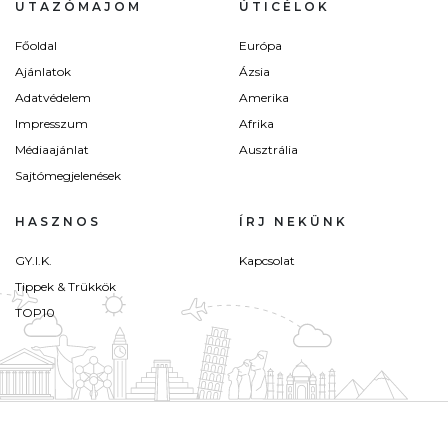
UTAZÓMAJOM
ÚTICÉLOK
Főoldal
Európa
Ajánlatok
Ázsia
Adatvédelem
Amerika
Impresszum
Afrika
Médiaajánlat
Ausztrália
Sajtómegjelenések
HASZNOS
ÍRJ NEKÜNK
GY.I.K.
Kapcsolat
Tippek & Trükkök
TOP10