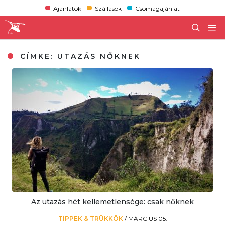
Ajánlatok
Szállások
Csomagajánlat
CÍMKE:
UTAZÁS NŐKNEK
Az utazás hét kellemetlensége: csak nőknek
TIPPEK & TRÜKKÖK
/
MÁRCIUS 05.