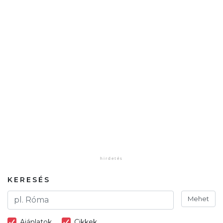
KERESÉS
Mehet
Ajánlatok
Cikkek