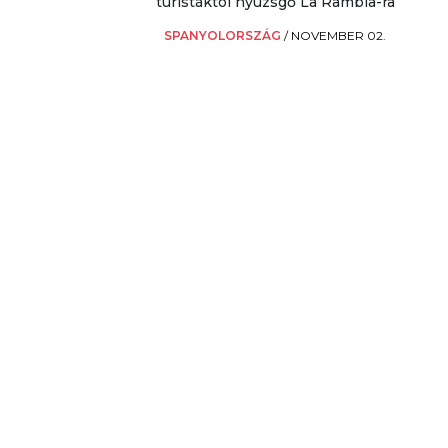
turistáktól nyüzsgő La Rambla-ra
SPANYOLORSZÁG
/
NOVEMBER 02.