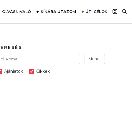
OLVASNIVALÓ
KÍNÁBA UTAZOM
ÚTI CÉLOK
Top 10 látnivalók térképpel
Európa
Tudnivalók az ajánlatok lefoglalásához
Ázsia
Tippek & Trükkök
Amerika
KERESÉS
Utazómajom – CitySIM kártya a világutazóknak
Afrika
Mehet
Interjú
Ausztrália
Ajánlatok
Cikkek
Élménybeszámolók
Szállodalátogatás
Sajtómegjelenések