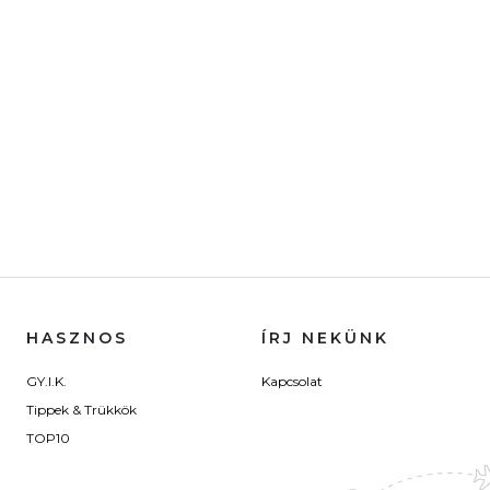
HASZNOS
ÍRJ NEKÜNK
GY.I.K.
Kapcsolat
Tippek & Trükkök
TOP10