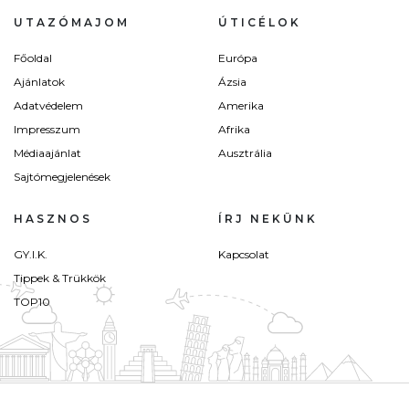
UTAZÓMAJOM
ÚTICÉLOK
Főoldal
Európa
Ajánlatok
Ázsia
Adatvédelem
Amerika
Impresszum
Afrika
Médiaajánlat
Ausztrália
Sajtómegjelenések
HASZNOS
ÍRJ NEKÜNK
GY.I.K.
Kapcsolat
Tippek & Trükkök
TOP10