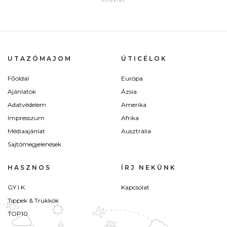
UTAZÓMAJOM
ÚTICÉLOK
Főoldal
Európa
Ajánlatok
Ázsia
Adatvédelem
Amerika
Impresszum
Afrika
Médiaajánlat
Ausztrália
Sajtómegjelenések
HASZNOS
ÍRJ NEKÜNK
GY.I.K.
Kapcsolat
Tippek & Trükkök
TOP10