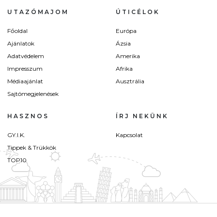
UTAZÓMAJOM
ÚTICÉLOK
Főoldal
Európa
Ajánlatok
Ázsia
Adatvédelem
Amerika
Impresszum
Afrika
Médiaajánlat
Ausztrália
Sajtómegjelenések
HASZNOS
ÍRJ NEKÜNK
GY.I.K.
Kapcsolat
Tippek & Trükkök
TOP10