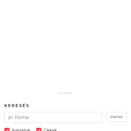
KERESÉS
Mehet
Ajánlatok
Cikkek