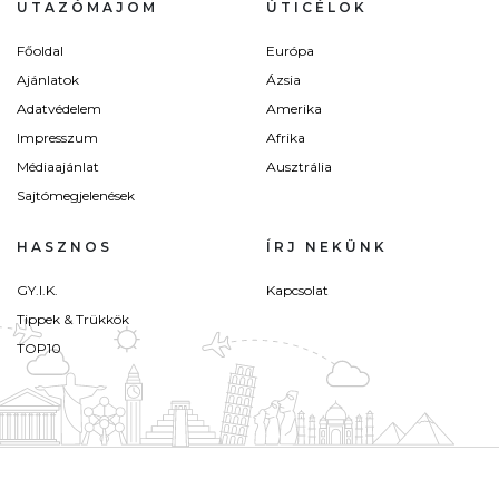
UTAZÓMAJOM
ÚTICÉLOK
Főoldal
Európa
Ajánlatok
Ázsia
Adatvédelem
Amerika
Impresszum
Afrika
Médiaajánlat
Ausztrália
Sajtómegjelenések
HASZNOS
ÍRJ NEKÜNK
GY.I.K.
Kapcsolat
Tippek & Trükkök
TOP10