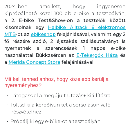
2024-ben amellett, hogy ingyenesen
kipróbálható közel 100 db e-bike a tesztpályán,
a
2. E-bike Test&Show-on a tesztelők között
kisorsolnak egy
Haibike Alltrack 6 elektromos
MTB
-ot az
ebikeshop
felajánlásával, valamint egy 2
fő részére szóló, 2 éjszakás szállásutalványt is
nyerhetnek a szerencsések 1 napos e-bike
használattal Bükkzsércen az
E-Tekergők Háza
és
a
Merida Concept Store
felajánlásával.
Mit kell tenned ahhoz, hogy közelebb kerülj a
nyereményhez?
Látogass el a megújult Utazás+ kiállításra
Töltsd ki a kérdőívünket a sorsoláson való
részvételhez
Próbálj ki egy e-bike-ot a tesztpályán