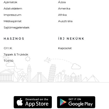
Ajánlatok
Ázsia
Adatvédelem
Amerika
Impresszum
Afrika
Médiaajánlat
Ausztrália
Sajtómegjelenések
HASZNOS
ÍRJ NEKÜNK
GY.I.K.
Kapcsolat
Tippek & Trükkök
TOP10