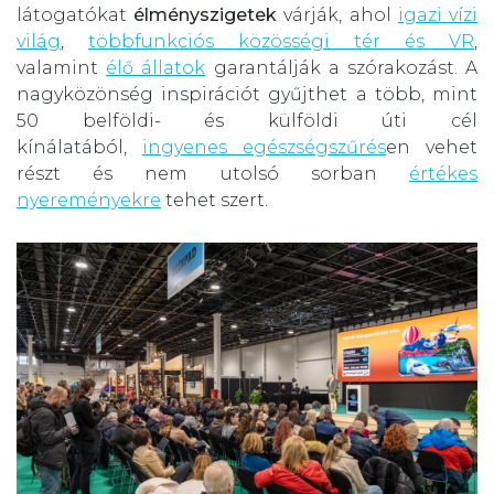
látogatókat
élményszigetek
várják, ahol
igazi vízi
világ
,
többfunkciós közösségi tér és VR
,
valamint
élő állatok
garantálják a szórakozást. A
nagyközönség inspirációt gyűjthet a több, mint
50 belföldi- és külföldi úti cél
kínálatából,
ingyenes egészségszűrés
en vehet
részt és nem utolsó sorban
értékes
nyereményekre
tehet szert.