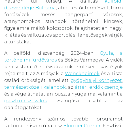
határon túli térség. A kiállítás
külföldi
díszvendége
Bulgária
, ahol festői természet, forró
forrásvizek, mesés tengerparti városok,
aranyhomokos strandok, történelmi kincsek,
figyelemre méltó kolostorok, felejthetetlen hegyi
kilátás és változatos sportolási lehetőségek várják
a turistákat.
A belföldi díszvendég 2024-ben
Gyula, a
történelmi fürdőváros
és Békés Vármegye. A vidék
kincsestára őrzi évszázadok emlékeit, kastélyok
rejtelmeit, az Almásyak, a
Wenckheimek
és a Tisza
család örökségét, emellett
gyógyhelyi környezet
,
természetközeli kalandok
, az
ártéri erdők csendje
és a végeláthatatlan puszta nyugalma, valamint a
gasztrofesztiválok
zsongása csábítja az
odalátogatókat.
A rendezvény számos további programot
tartogat, hiszen újra lesz
Blogger Corner
, Fesztivál