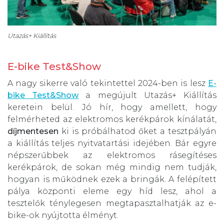
Utazás+ Kiállítás
E-bike Test&Show
A nagy sikerre való tekintettel 2024-ben is lesz
E-
bike Test&Show
a megújult Utazás+ Kiállítás
keretein belül. Jó hír, hogy amellett, hogy
felmérheted az elektromos kerékpárok kínálatát,
díjmentesen
ki is próbálhatod őket a tesztpályán
a kiállítás teljes nyitvatartási idejében. Bár egyre
népszerűbbek az elektromos rásegítéses
kerékpárok, de sokan még mindig nem tudják,
hogyan is működnek ezek a bringák. A felépített
pálya központi eleme egy híd lesz, ahol a
tesztelők ténylegesen megtapasztalhatják az e-
bike-ok nyújtotta élményt.