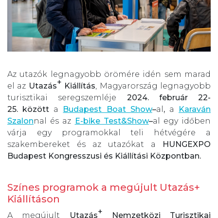
Az utazók legnagyobb örömére idén sem marad
+
el az
Utazás
Kiállítás
, Magyarország legnagyobb
turisztikai seregszemléje
2024. február 22-
25. között
a
Budapest Boat Show
–
al
,
a
Karaván
Szalon
nal és az
E-bike Test&Show
–
al egy időben
várja egy programokkal teli hétvégére a
szakembereket és az utazókat a
HUNGEXPO
Budapest Kongresszusi és Kiállítási Központban.
Színes programok a megújult Utazás+
Kiállításon
+
A megújult
Utazás
Nemzetközi Turisztikai