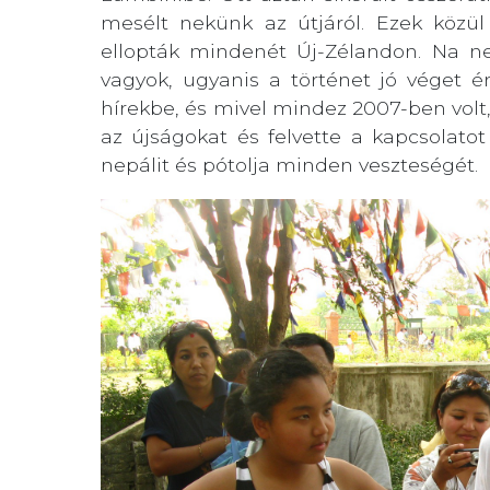
mesélt nekünk az útjáról. Ezek közü
ellopták mindenét Új-Zélandon. Na ne
vagyok, ugyanis a történet jó véget ér
hírekbe, és mivel mindez 2007-ben volt,
az újságokat és felvette a kapcsolato
nepálit és pótolja minden veszteségét.