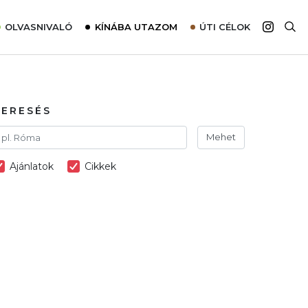
OLVASNIVALÓ
KÍNÁBA UTAZOM
ÚTI CÉLOK
Top 10 látnivalók térképpel
Európa
Tudnivalók az ajánlatok lefoglalásához
Ázsia
Tippek & Trükkök
Amerika
KERESÉS
Utazómajom – CitySIM kártya a világutazóknak
Afrika
Mehet
Interjú
Ausztrália
Ajánlatok
Cikkek
Élménybeszámolók
Szállodalátogatás
Sajtómegjelenések