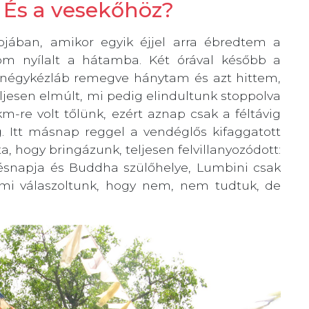
 És a vesekőhöz?
pjában, amikor egyik éjjel arra ébredtem a
lom nyílalt a hátamba. Két órával később a
 négykézláb remegve hánytam és azt hittem,
ljesen elmúlt, mi pedig elindultunk stoppolva
m-re volt tőlünk, ezért aznap csak a féltávig
g. Itt másnap reggel a vendéglős kifaggatott
, hogy bringázunk, teljesen felvillanyozódott:
ésnapja és Buddha szülőhelye, Lumbini csak
 mi válaszoltunk, hogy nem, nem tudtuk, de