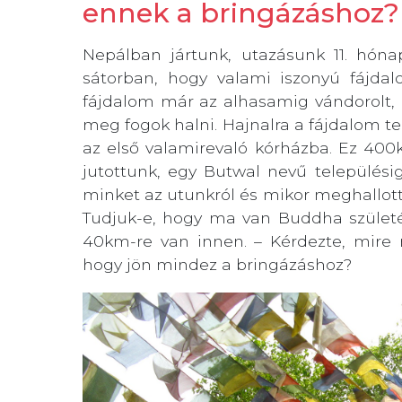
ennek a bringázáshoz?
Nepálban jártunk, utazásunk 11. hóna
sátorban, hogy valami iszonyú fájda
fájdalom már az alhasamig vándorolt,
meg fogok halni. Hajnalra a fájdalom te
az első valamirevaló kórházba. Ez 400k
jutottunk, egy Butwal nevű települési
minket az utunkról és mikor meghallotta
Tudjuk-e, hogy ma van Buddha szület
40km-re van innen. – Kérdezte, mire
hogy jön mindez a bringázáshoz?