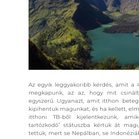
Az egyik leggyakoribb kérdés, amit a 
megkapunk, az az, hogy mit csinált
egyszerű. Ugyanazt, amit itthon: betegs
kipihentük magunkat, és ha kellett, el
itthoni TB-ből kijelentkezünk, ami
tartózkodó” státuszba kértük át magun
tettük, mert se Nepálban, se Indonézi