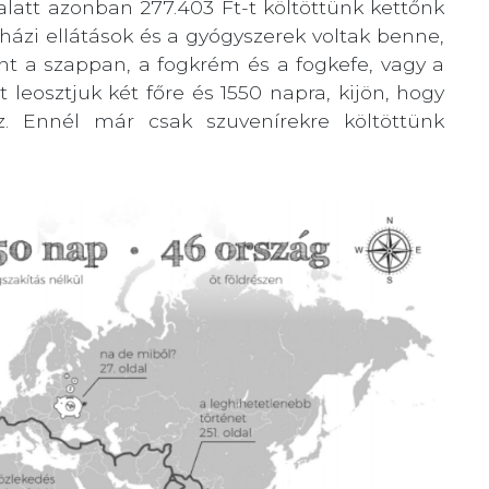
alatt azonban 277.403 Ft-t költöttünk kettőnk
ázi ellátások és a gyógyszerek voltak benne,
t a szappan, a fogkrém és a fogkefe, vagy a
 leosztjuk két főre és 1550 napra, kijön, hogy
z. Ennél már csak szuvenírekre költöttünk