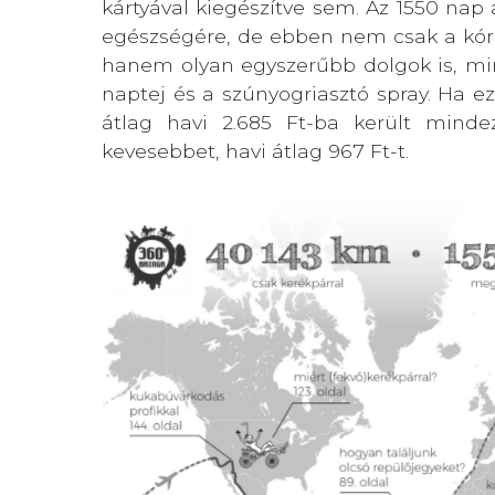
kártyával kiegészítve sem. Az 1550 nap 
egészségére, de ebben nem csak a kórh
hanem olyan egyszerűbb dolgok is, min
naptej és a szúnyogriasztó spray. Ha ezt
átlag havi 2.685 Ft-ba került minde
kevesebbet, havi átlag 967 Ft-t.