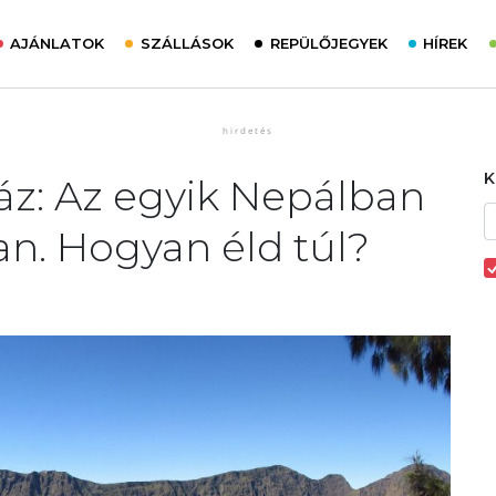
AJÁNLATOK
SZÁLLÁSOK
REPÜLŐJEGYEK
HÍREK
áz: Az egyik Nepálban
n. Hogyan éld túl?