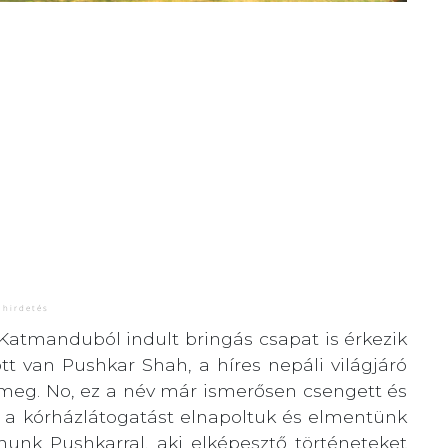
Katmanduból indult bringás csapat is érkezik
t van Pushkar Shah, a híres nepáli világjáró
rt meg. No, ez a név már ismerősen csengett és
 a kórházlátogatást elnapoltuk és elmentünk
nunk Pushkarral, aki elképesztő történeteket