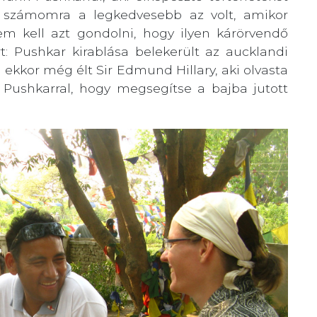
l számomra a legkedvesebb az volt, amikor
m kell azt gondolni, hogy ilyen kárörvendő
t: Pushkar kirablása belekerült az aucklandi
 ekkor még élt Sir Edmund Hillary, aki olvasta
t Pushkarral, hogy megsegítse a bajba jutott