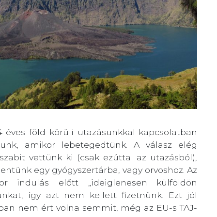
4 éves föld körüli utazásunkkal kapcsolatban
unk, amikor lebetegedtünk. A válasz elég
zabit vettünk ki (csak ezúttal az utazásból),
mentünk egy gyógyszertárba, vagy orvoshoz. Az
kor indulás előtt „ideiglenesen külföldön
kat, így azt nem kellett fizetnünk. Ezt jól
ában nem ért volna semmit, még az EU-s TAJ-