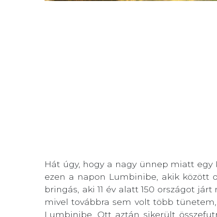
Hát úgy, hogy a nagy ünnep miatt egy 
ezen a napon Lumbinibe, akik között ot
bringás, aki 11 év alatt 150 országot já
mivel továbbra sem volt több tünetem,
Lumbinibe. Ott aztán sikerült összefut