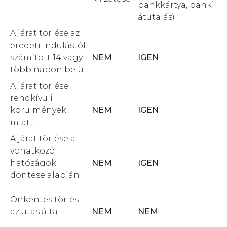
bankkártya, banki
átutalás)
A járat törlése az
eredeti indulástól
számított 14 vagy
NEM
IGEN
több napon belül
A járat törlése
rendkívüli
körülmények
NEM
IGEN
miatt
A járat törlése a
vonatkozó
hatóságok
NEM
IGEN
döntése alapján
Önkéntes törlés
az utas által
NEM
NEM