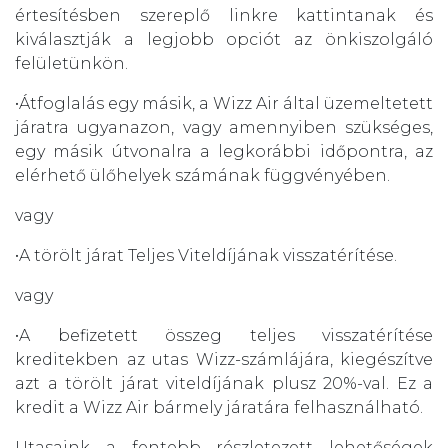
értesítésben szereplő linkre kattintanak és
kiválasztják a legjobb opciót az önkiszolgáló
felületünkön.
•Átfoglalás egy másik, a Wizz Air által üzemeltetett
járatra ugyanazon, vagy amennyiben szükséges,
egy másik útvonalra a legkorábbi időpontra, az
elérhető ülőhelyek számának függvényében.
vagy
•A törölt járat Teljes Viteldíjának visszatérítése.
vagy
•A befizetett összeg teljes visszatérítése
kreditekben az utas Wizz-számlájára, kiegészítve
azt a törölt járat viteldíjának plusz 20%-val. Ez a
kredit a Wizz Air bármely járatára felhasználható.
Utasaink a fentebb részletezett lehetőségek