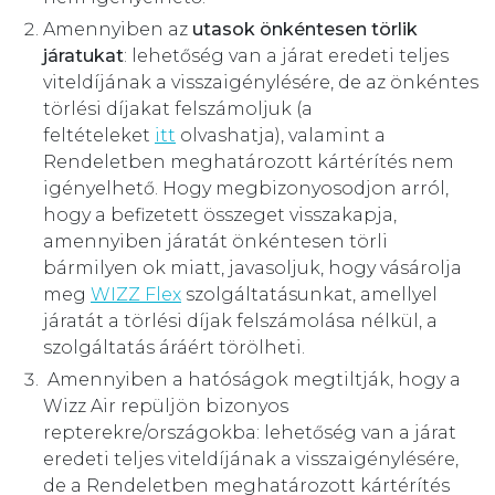
Amennyiben az
utasok önkéntesen törlik
járatukat
: lehetőség van a járat eredeti teljes
viteldíjának a visszaigénylésére, de az önkéntes
törlési díjakat felszámoljuk (a
feltételeket
itt
olvashatja), valamint a
Rendeletben meghatározott kártérítés nem
igényelhető. Hogy megbizonyosodjon arról,
hogy a befizetett összeget visszakapja,
amennyiben járatát önkéntesen törli
bármilyen ok miatt, javasoljuk, hogy vásárolja
meg
WIZZ Flex
szolgáltatásunkat, amellyel
járatát a törlési díjak felszámolása nélkül, a
szolgáltatás áráért törölheti.
Amennyiben a hatóságok megtiltják, hogy a
Wizz Air repüljön bizonyos
repterekre/országokba: lehetőség van a járat
eredeti teljes viteldíjának a visszaigénylésére,
de a Rendeletben meghatározott kártérítés