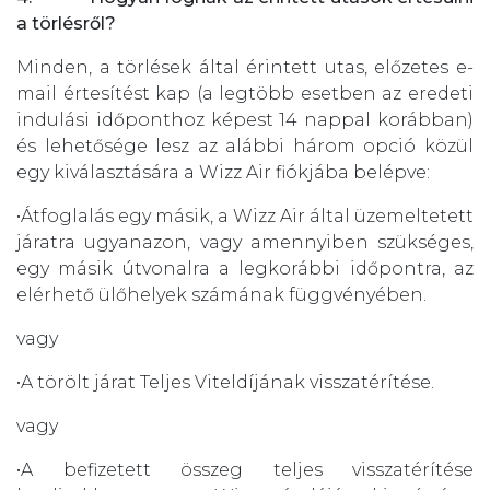
a törlésről?
Minden, a törlések által érintett utas, előzetes e-
mail értesítést kap (a legtöbb esetben az eredeti
indulási időponthoz képest 14 nappal korábban)
és lehetősége lesz az alábbi három opció közül
egy kiválasztására a Wizz Air fiókjába belépve:
•Átfoglalás egy másik, a Wizz Air által üzemeltetett
járatra ugyanazon, vagy amennyiben szükséges,
egy másik útvonalra a legkorábbi időpontra, az
elérhető ülőhelyek számának függvényében.
vagy
•A törölt járat Teljes Viteldíjának visszatérítése.
vagy
•A befizetett összeg teljes visszatérítése