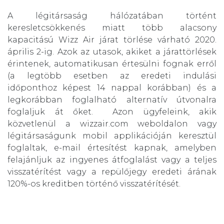
A légitársaság hálózatában történt
keresletcsökkenés miatt több alacsony
kapacitású Wizz Air járat törlése várható 2020.
április 2-ig. Azok az utasok, akiket a járattörlések
érintenek, automatikusan értesülni fognak erről
(a legtöbb esetben az eredeti indulási
időponthoz képest 14 nappal korábban) és a
legkorábban foglalható alternatív útvonalra
foglaljuk át őket. Azon ügyfeleink, akik
közvetlenül a wizzair.com weboldalon vagy
légitársaságunk mobil applikációján keresztül
foglaltak, e-mail értesítést kapnak, amelyben
felajánljuk az ingyenes átfoglalást vagy a teljes
visszatérítést vagy a repülőjegy eredeti árának
120%-os kreditben történő visszatérítését.