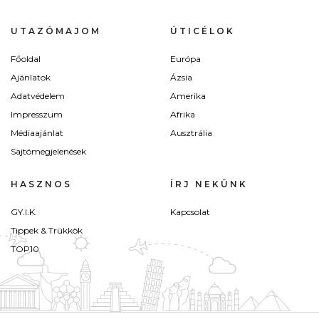
UTAZÓMAJOM
ÚTICÉLOK
Főoldal
Európa
Ajánlatok
Ázsia
Adatvédelem
Amerika
Impresszum
Afrika
Médiaajánlat
Ausztrália
Sajtómegjelenések
HASZNOS
ÍRJ NEKÜNK
GY.I.K.
Kapcsolat
Tippek & Trükkök
TOP10