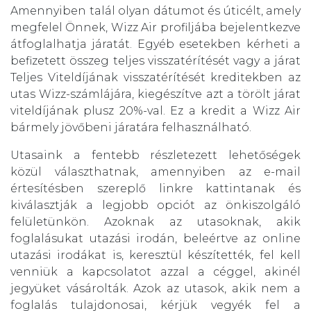
Amennyiben talál olyan dátumot és úticélt, amely
megfelel Önnek, Wizz Air profiljába bejelentkezve
átfoglalhatja járatát. Egyéb esetekben kérheti a
befizetett összeg teljes visszatérítését vagy a járat
Teljes Viteldíjának visszatérítését kreditekben az
utas Wizz-számlájára, kiegészítve azt a törölt járat
viteldíjának plusz 20%-val. Ez a kredit a Wizz Air
bármely jövőbeni járatára felhasználható.
Utasaink a fentebb részletezett lehetőségek
közül választhatnak, amennyiben az e-mail
értesítésben szereplő linkre kattintanak és
kiválasztják a legjobb opciót az önkiszolgáló
felületünkön. Azoknak az utasoknak, akik
foglalásukat utazási irodán, beleértve az online
utazási irodákat is, keresztül készítették, fel kell
venniük a kapcsolatot azzal a céggel, akinél
jegyüket vásárolták. Azok az utasok, akik nem a
foglalás tulajdonosai, kérjük vegyék fel a