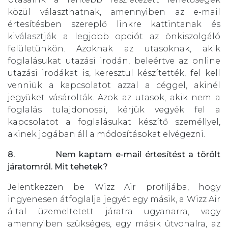
közül választhatnak, amennyiben az e-mail
értesítésben szereplő linkre kattintanak és
kiválasztják a legjobb opciót az önkiszolgáló
felületünkön. Azoknak az utasoknak, akik
foglalásukat utazási irodán, beleértve az online
utazási irodákat is, keresztül készítették, fel kell
venniük a kapcsolatot azzal a céggel, akinél
jegyüket vásárolták. Azok az utasok, akik nem a
foglalás tulajdonosai, kérjük vegyék fel a
kapcsolatot a foglalásukat készítő személlyel,
akinek jogában áll a módosításokat elvégezni.
8. Nem kaptam e-mail értesítést a törölt
járatomról. Mit tehetek?
Jelentkezzen be Wizz Air profiljába, hogy
ingyenesen átfoglalja jegyét egy másik, a Wizz Air
által üzemeltetett járatra ugyanarra, vagy
amennyiben szükséges, egy másik útvonalra, az