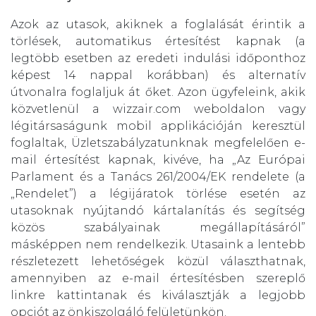
Azok az utasok, akiknek a foglalását érintik a
törlések, automatikus értesítést kapnak (a
legtöbb esetben az eredeti indulási időponthoz
képest 14 nappal korábban) és alternatív
útvonalra foglaljuk át őket. Azon ügyfeleink, akik
közvetlenül a wizzair.com weboldalon vagy
légitársaságunk mobil applikációján keresztül
foglaltak, Üzletszabályzatunknak megfelelően e-
mail értesítést kapnak, kivéve, ha „Az Európai
Parlament és a Tanács 261/2004/EK rendelete (a
„Rendelet”) a légijáratok törlése esetén az
utasoknak nyújtandó kártalanítás és segítség
közös szabályainak megállapításáról”
másképpen nem rendelkezik. Utasaink a lentebb
részletezett lehetőségek közül választhatnak,
amennyiben az e-mail értesítésben szereplő
linkre kattintanak és kiválasztják a legjobb
opciót az önkiszolgáló felületünkön.