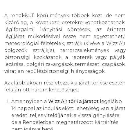
A rendkívüli körülmények többek közt, de nem
kizárólag, a következő esetekre vonatkozhatnak:
légiforgalmi irányítási döntések, az érintett
légijárat működésével össze nem egyeztethető
meteorológiai feltételek, sztrájk (kivéve a Wizz Air
dolgozók sztrájkja), terrorcselekmények vagy
biztonsági kockázatok, a repterek vagy pályák
lezárása, polgári zavargások, természeti csapások,
váratlan repülésbiztonsági hiányosságok.
Az alábbiakban részletezzük a járat törlése esetén
felajánlott három lehetőséget:
Amennyiben a
Wizz Air törli a járatot
legalább
14 nappal az indulás előtt: lehetőség van a járat
eredeti teljes viteldíjának a visszaigénylésére,
de a Rendeletben meghatározott kártérítés
nem igényelhető.