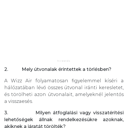
2.
Mely útvonalak érintettek a törlésben?
A Wizz Air folyamatosan figyelemmel kíséri a
hálózatában lévő összes útvonal iránti keresletet,
és törölheti azon útvonalait, amelyeknél jelentős
a visszaesés.
3.
Milyen átfoglalási vagy visszatérítési
lehetőségek állnak rendelkezésükre azoknak,
akiknek a járatát törölték?