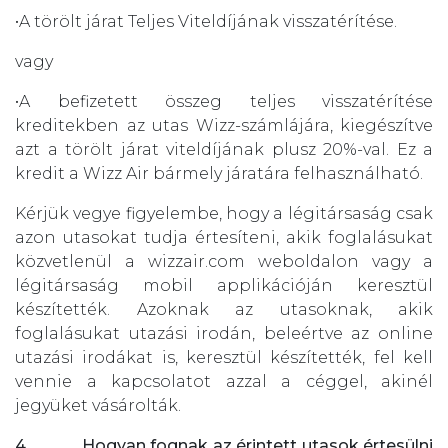
•A törölt járat Teljes Viteldíjának visszatérítése.
vagy
•A befizetett összeg teljes visszatérítése
kreditekben az utas Wizz-számlájára, kiegészítve
azt a törölt járat viteldíjának plusz 20%-val. Ez a
kredit a Wizz Air bármely járatára felhasználható.
Kérjük vegye figyelembe, hogy a légitársaság csak
azon utasokat tudja értesíteni, akik foglalásukat
közvetlenül a wizzair.com weboldalon vagy a
légitársaság mobil applikációján keresztül
készítették. Azoknak az utasoknak, akik
foglalásukat utazási irodán, beleértve az online
utazási irodákat is, keresztül készítették, fel kell
vennie a kapcsolatot azzal a céggel, akinél
jegyüket vásárolták.
4.
Hogyan fognak az érintett utasok értesülni