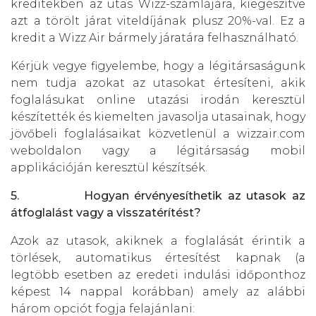
kreditekben az utas Wizz-számlájára, kiegészítve
azt a törölt járat viteldíjának plusz 20%-val. Ez a
kredit a Wizz Air bármely járatára felhasználható.
Kérjük vegye figyelembe, hogy a légitársaságunk
nem tudja azokat az utasokat értesíteni, akik
foglalásukat online utazási irodán keresztül
készítették és kiemelten javasolja utasainak, hogy
jövőbeli foglalásaikat közvetlenül a wizzair.com
weboldalon vagy a légitársaság mobil
applikációján keresztül készítsék.
5.
Hogyan érvényesíthetik az utasok az
átfoglalást vagy a visszatérítést?
Azok az utasok, akiknek a foglalását érintik a
törlések, automatikus értesítést kapnak (a
legtöbb esetben az eredeti indulási időponthoz
képest 14 nappal korábban) amely az alábbi
három opciót fogja felajánlani: