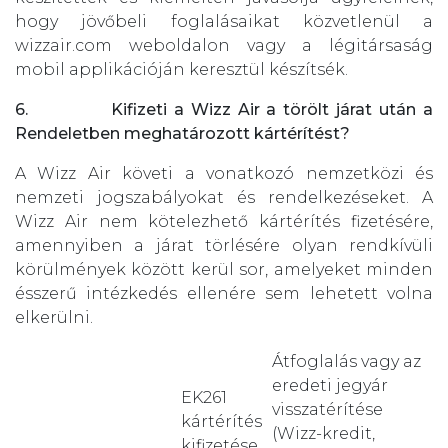
hogy jövőbeli foglalásaikat közvetlenül a
wizzair.com weboldalon vagy a légitársaság
mobil applikációján keresztül készítsék.
6.
Kifizeti a Wizz Air a törölt járat után a
Rendeletben meghatározott kártérítést?
A Wizz Air követi a vonatkozó nemzetközi és
nemzeti jogszabályokat és rendelkezéseket. A
Wizz Air nem kötelezhető kártérítés fizetésére,
amennyiben a járat törlésére olyan rendkívüli
körülmények között kerül sor, amelyeket minden
ésszerű intézkedés ellenére sem lehetett volna
elkerülni.
Átfoglalás vagy az
eredeti jegyár
EK261
visszatérítése
kártérítés
(Wizz-kredit,
kifizetése