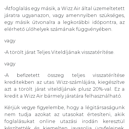
•Átfoglalás egy másik, a Wizz Air által üzemeltetett
járatra ugyanazon, vagy amennyiben szükséges,
egy másik útvonalra a legkorábbi időpontra, az
elérhető ülőhelyek számának függvényében.
vagy
•A törölt járat Teljes Viteldíjának visszatérítése.
vagy
•A befizetett összeg teljes visszatérítése
kreditekben az utas Wizz-számlájára, kiegészítve
azt a törölt járat viteldíjának plusz 20%-val. Ez a
kredit a Wizz Air bármely járatára felhasználható.
Kérjük vegye figyelembe, hogy a légitársaságunk
nem tudja azokat az utasokat értesíteni, akik
foglalásukat online utazási irodán keresztül
készítették és kiemelten javasolja ügyfeleinek,