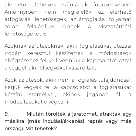
elérhető ülőhelyek számának függvényében.
Amennyiben nem megfelelők az elérhető
átfoglalási lehetőségek, az átfoglalási folyamat
során felajánljuk Önnek a visszatérítési
lehetőségeket is.
Azoknak az utasoknak, akik foglalásukat utazási
irodán keresztül készítették, a módosítások
elvégzéséhez fel kell venniük a kapcsolatot azzal
a céggel, akinél jegyüket vásárolták.
Azok az utasok, akik nem a foglalás tulajdonosai,
kérjük vegyék fel a kapcsolatot a foglalásukat
készítő személlyel, akinek jogában áll a
módosításokat elvégezni.
9. Miután törölték a járatomat, átraktak egy
másikra (más indulási/érkezési reptér vagy más
ország). Mit tehetek?