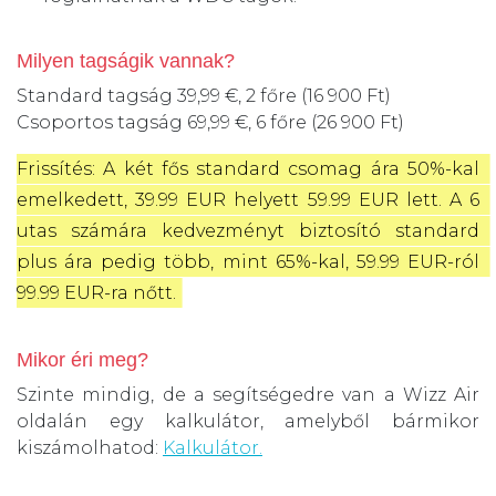
Milyen tagságik vannak?
Standard tagság 39,99 €, 2 főre (16 900 Ft)
Csoportos tagság 69,99 €, 6 főre (26 900 Ft)
Frissítés: A két fős standard csomag ára 50%-kal 
emelkedett, 39.99 EUR helyett 59.99 EUR lett. A 6 
utas számára kedvezményt biztosító standard 
plus ára pedig több, mint 65%-kal, 59.99 EUR-ról 
99.99 EUR-ra nőtt.
Mikor éri meg?
Szinte mindig, de a segítségedre van a Wizz Air
oldalán egy kalkulátor, amelyből bármikor
kiszámolhatod:
Kalkulátor.