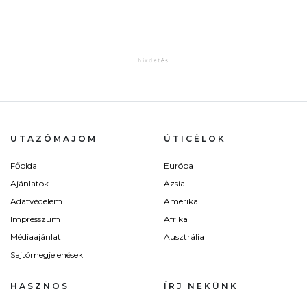
UTAZÓMAJOM
ÚTICÉLOK
Főoldal
Európa
Ajánlatok
Ázsia
Adatvédelem
Amerika
Impresszum
Afrika
Médiaajánlat
Ausztrália
Sajtómegjelenések
HASZNOS
ÍRJ NEKÜNK