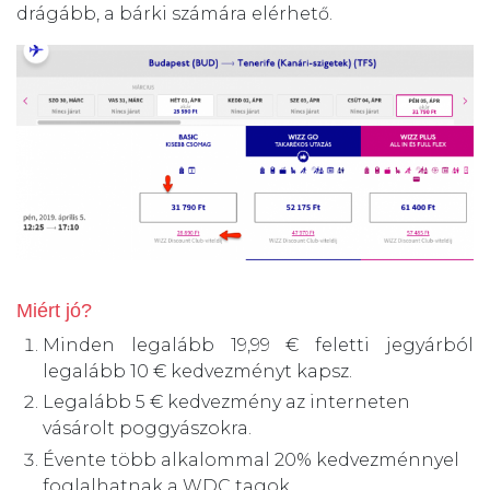
drágább, a bárki számára elérhető.
Miért jó?
Minden legalább 19,99 € feletti jegyárból
legalább 10 € kedvezményt kapsz.
Legalább 5 € kedvezmény az interneten
vásárolt poggyászokra.
Évente több alkalommal 20% kedvezménnyel
foglalhatnak a WDC tagok.