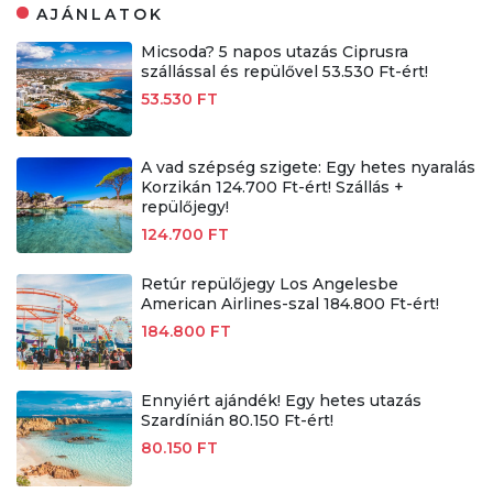
AJÁNLATOK
Micsoda? 5 napos utazás Ciprusra
szállással és repülővel 53.530 Ft-ért!
53.530 FT
A vad szépség szigete: Egy hetes nyaralás
Korzikán 124.700 Ft-ért! Szállás +
repülőjegy!
124.700 FT
Retúr repülőjegy Los Angelesbe
American Airlines-szal 184.800 Ft-ért!
184.800 FT
Ennyiért ajándék! Egy hetes utazás
Szardínián 80.150 Ft-ért!
80.150 FT