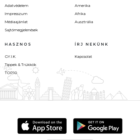
Adatvédelem
Amerika
Impresszum
Afrika
Médiaajánlat
Ausztrália
Sajtómegjelenések
HASZNOS
ÍRJ NEKÜNK
GY.I.K.
Kapcsolat
Tippek & Trükkök
TOP10