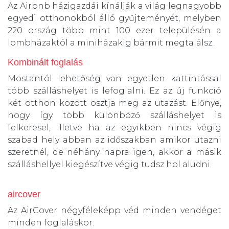
Az Airbnb házigazdái kínálják a világ legnagyobb
egyedi otthonokból álló gyűjteményét, melyben
220 ország több mint 100 ezer településén a
lombházaktól a miniházakig bármit megtalálsz.
Kombinált foglalás
Mostantól lehetőség van egyetlen kattintással
több szálláshelyet is lefoglalni. Ez az új funkció
két otthon között osztja meg az utazást. Előnye,
hogy így több különböző szálláshelyet is
felkeresel, illetve ha az egyikben nincs végig
szabad hely abban az időszakban amikor utazni
szeretnél, de néhány napra igen, akkor a másik
szálláshellyel kiegészítve végig tudsz hol aludni.
aircover
Az AirCover négyféleképp véd minden vendéget
minden foglaláskor.