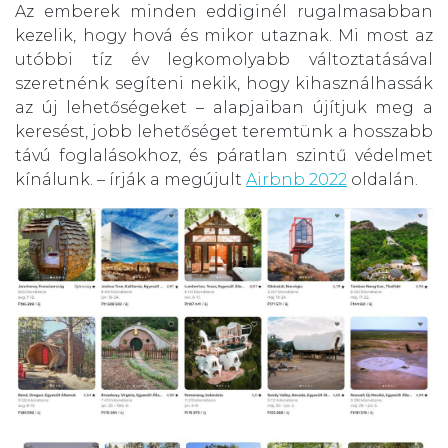
Az emberek minden eddiginél rugalmasabban
kezelik, hogy hová és mikor utaznak. Mi most az
utóbbi tíz év legkomolyabb változtatásával
szeretnénk segíteni nekik, hogy kihasználhassák
az új lehetőségeket – alapjaiban újítjuk meg a
keresést, jobb lehetőséget teremtünk a hosszabb
távú foglalásokhoz, és páratlan szintű védelmet
kínálunk. – írják a megújult
Airbnb 2022
oldalán.