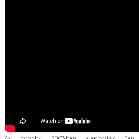
Az Airbnb-t 2007-ben alapították San