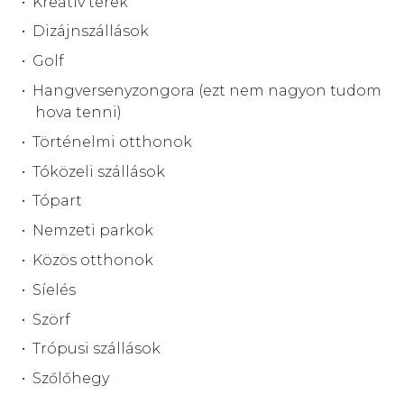
Kreatív terek
Dizájnszállások
Golf
Hangversenyzongora (ezt nem nagyon tudom
hova tenni)
Történelmi otthonok
Tóközeli szállások
Tópart
Nemzeti parkok
Közös otthonok
Síelés
Szörf
Trópusi szállások
Szőlőhegy