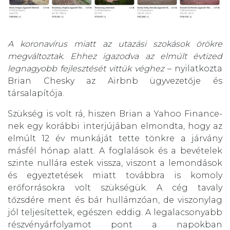
A koronavírus miatt az utazási szokások örökre
megváltoztak. Ehhez igazodva az elmúlt évtized
legnagyobb fejlesztését vittük véghez
– nyilatkozta
Brian Chesky az Airbnb ügyvezetője és
társalapítója.
Szükség is volt rá, hiszen Brian a Yahoo Finance-
nek egy korábbi interjújában elmondta, hogy az
elmúlt 12 év munkáját tette tönkre a járvány
másfél hónap alatt. A foglalások és a bevételek
szinte nullára estek vissza, viszont a lemondások
és egyeztetések miatt továbbra is komoly
erőforrásokra volt szükségük. A cég tavaly
tőzsdére ment és bár hullámzóan, de viszonylag
jól teljesítettek, egészen eddig. A legalacsonyabb
részvényárfolyamot pont a napokban