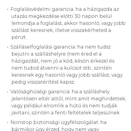
Foglalásvédelmi garancia: ha a házigazda az
utazás megkezdése előtti 30 napon belül
lemondja a foglalást, akkor hasonló, vagy jobb
szállást keresnek, illetve visszakérheted a
pénzt.
Szálláselfoglalási garancia: ha nem tudsz
bejutni a szálláshelyre (nem éred el a
házigazdát, nem jó a kód, későn érkezel és
nem tudod átvenni a kulcsot stb., szintén
keresnek egy hasonló vagy jobb szállást, vagy
pedig visszatérítést kapsz.
Valósághűségi garancia: ha a szálláshely
jelentősen eltér attól, mint amit meghirdettek,
vagy például elromlik a hűtű és nem tudják
javítani, szintén a fenti feltételek teljesülnek
Nonstop biztonsági ügyfélszolgálat: ha
bármikor úgy érzed, hogy nem vagy