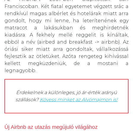
Franciscoban. Két fiatal egyetemet végzett srác a
rendkívül magas albérlet és hotelárak miatt arra
gondolt, hogy mi lenne, ha leterítenének egy
matracot a lakásukban és meghirdetnék
kiadásra. A fekhely mellé reggelit is kínáltak,
ebből a név (airbed and breakfast -> airbnb). Az
óriási siker miatt arra gondoltak, vállalkozássá
fejlesztik az ötletüket. Azóta rengeteg kihívással
kellett megküzdeniük, de a mostani a
legnagyobb.
Érdekelnek a különleges, jó ár-érték arányú
szállások?
Kövess minket az Alvómajmon is!
Új Airbnb az utazás megújuló világához