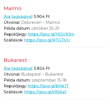
Malmö
Ára tagságival
: 5.904 Ft
Útvonal:
Debrecen – Malmö
Példa dátum:
október 25-29
Repülőjegy:
https://goo.gl/HDUXJm
Szállások:
https://goo.gl/RTGTVU
Bukarest
Ára tagságival
: 5.824 Ft
Útvonal:
Budapest – Bukarest
Példa dátum:
szeptember 15-18
Repülőjegy:
https://goo.gl/bYrk1T
Szállások:
https://goo.gl/x9SAa1