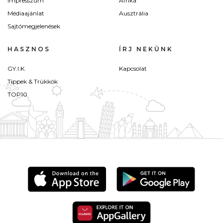
Impresszum
Afrika
Médiaajánlat
Ausztrália
Sajtómegjelenések
HASZNOS
ÍRJ NEKÜNK
GY.I.K.
Kapcsolat
Tippek & Trükkök
TOP10