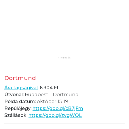
Dortmund
Ára tagságival
: 6.304 Ft
Útvonal:
Budapest – Dortmund
Példa dátum:
október 15-19
Repülőjegy:
https://goo.gl/cB7jFm
Szállások:
https://goo.gl/zvgWQL