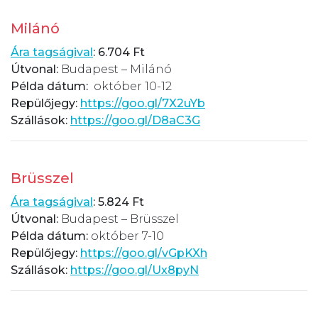
Milánó
Ára tagságival
:
6.704 Ft
Útvonal:
Budapest – Milánó
Példa dátum:
október 10-12
Repülőjegy:
https://goo.gl/7X2uYb
Szállások:
https://goo.gl/D8aC3G
Brüsszel
Ára tagságival
: 5.824 Ft
Útvonal:
Budapest – Brüsszel
Példa dátum:
október 7-10
Repülőjegy:
https://goo.gl/vGpKXh
Szállások:
https://goo.gl/Ux8pyN