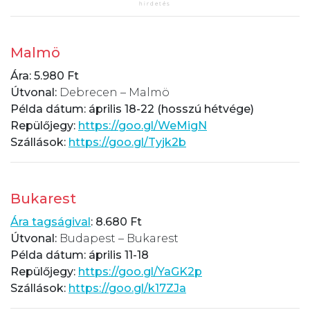
Malmö
Ára: 5.980 Ft
Útvonal:
Debrecen – Malmö
Példa dátum:
április 18-22 (hosszú hétvége)
Repülőjegy:
https://goo.gl/WeMigN
Szállások:
https://goo.gl/Tyjk2b
Bukarest
Ára tagságival
: 8.680 Ft
Útvonal:
Budapest – Bukarest
Példa dátum: április 11-18
Repülőjegy:
https://goo.gl/YaGK2p
Szállások:
https://goo.gl/k17ZJa