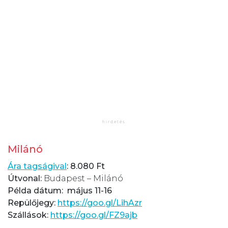
Milánó
Ára tagságival
:
8.080 Ft
Útvonal:
Budapest – Milánó
Példa dátum:
május 11-16
Repülőjegy:
https://goo.gl/LihAzr
Szállások:
https://goo.gl/FZ9ajb