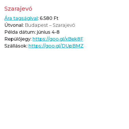
Szarajevó
Ára tagságival
: 6.580 Ft
Útvonal:
Budapest – Szarajevó
Példa dátum: június 4-8
Repülőjegy:
https://goo.gl/xBek8F
Szállások:
https://goo.gl/DUpBMZ