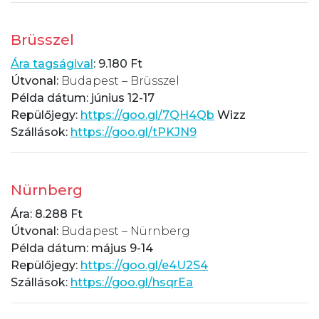
Brüsszel
Ára tagságival
: 9.180 Ft
Útvonal:
Budapest – Brüsszel
Példa dátum: június 12-17
Repülőjegy:
https://goo.gl/7QH4Qb
Wizz
Szállások:
https://goo.gl/tPKJN9
Nürnberg
Ára: 8.288 Ft
Útvonal:
Budapest – Nürnberg
Példa dátum: május 9-14
Repülőjegy:
https://goo.gl/e4U2S4
Szállások:
https://goo.gl/hsqrEa