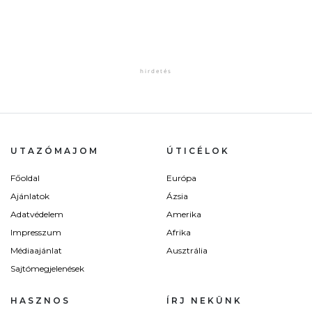
UTAZÓMAJOM
ÚTICÉLOK
Főoldal
Európa
Ajánlatok
Ázsia
Adatvédelem
Amerika
Impresszum
Afrika
Médiaajánlat
Ausztrália
Sajtómegjelenések
HASZNOS
ÍRJ NEKÜNK