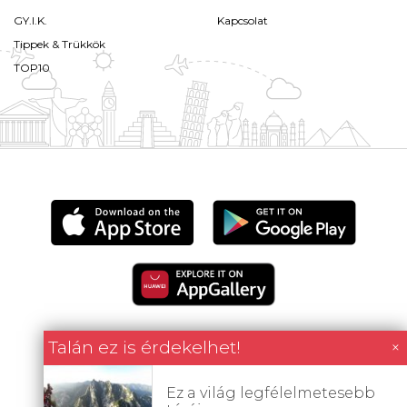
GY.I.K.
Kapcsolat
Tippek & Trükkök
TOP10
Talán ez is érdekelhet!
×
Minden tartalom jogvédett © 2026 Utazómajom.
Ez a világ legfélelmetesebb