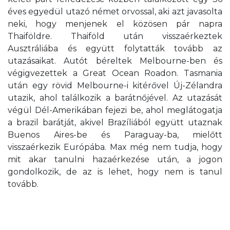
éves egyedül utazó német orvossal, aki azt javasolta
neki, hogy menjenek el közösen pár napra
Thaiföldre. Thaiföld után visszaérkeztek
Ausztráliába és együtt folytatták tovább az
utazásaikat. Autót béreltek Melbourne-ben és
végigvezettek a Great Ocean Roadon. Tasmania
után egy rövid Melbourne-i kitérővel Új-Zélandra
utazik, ahol találkozik a barátnőjével. Az utazását
végül Dél-Amerikában fejezi be, ahol meglátogatja
a brazil barátját, akivel Brazíliából együtt utaznak
Buenos Aires-be és Paraguay-ba, mielőtt
visszaérkezik Európába. Max még nem tudja, hogy
mit akar tanulni hazaérkezése után, a jogon
gondolkozik, de az is lehet, hogy nem is tanul
tovább.