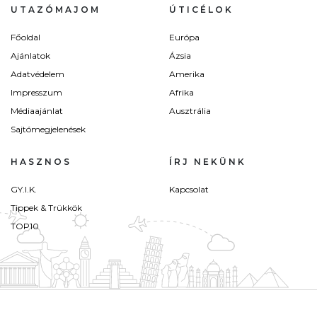
UTAZÓMAJOM
ÚTICÉLOK
Főoldal
Európa
Ajánlatok
Ázsia
Adatvédelem
Amerika
Impresszum
Afrika
Médiaajánlat
Ausztrália
Sajtómegjelenések
HASZNOS
ÍRJ NEKÜNK
GY.I.K.
Kapcsolat
Tippek & Trükkök
TOP10