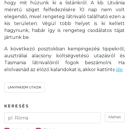
hogy mit húzunk ki a listánkról. A kb. Litvánia
méretű sziget felfedezésére 10 nap nem volt
elegendő, mivel rengeteg látnivaló található ezen a
kis területen. Végül több helyet is ki kellett
hagynunk, habár így is rengeteg csodálatos tájat
jártunk be.
A következő posztokban kempingezési tippekről,
ausztráliai alacsony költségvetésű utazásról és
Tasmania látnivalóiról fogok beszámolni. Ha
elolvasnád az előző kalandokat is, akkor kattints
ide
.
LANYMAJOM UTAZIK
KERESÉS
Mehet