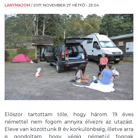
LANYMAJOM
/
2017. NOVEMBER 27. HÉTFŐ - 23:04
Először tartottam tőle, hogy három 19 éves
némettel nem fogom annyira élvezni az utazást.
Eleve van közöttünk 8 év korkülönbség, illetve arra
is gondoltam, hogy végig németül fognak