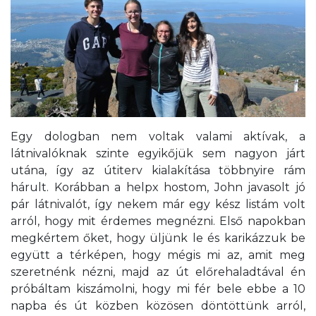
Egy dologban nem voltak valami aktívak, a
látnivalóknak szinte egyikőjük sem nagyon járt
utána, így az útiterv kialakítása többnyire rám
hárult. Korábban a helpx hostom, John javasolt jó
pár látnivalót, így nekem már egy kész listám volt
arról, hogy mit érdemes megnézni. Első napokban
megkértem őket, hogy üljünk le és karikázzuk be
együtt a térképen, hogy mégis mi az, amit meg
szeretnénk nézni, majd az út előrehaladtával én
próbáltam kiszámolni, hogy mi fér bele ebbe a 10
napba és út közben közösen döntöttünk arról,