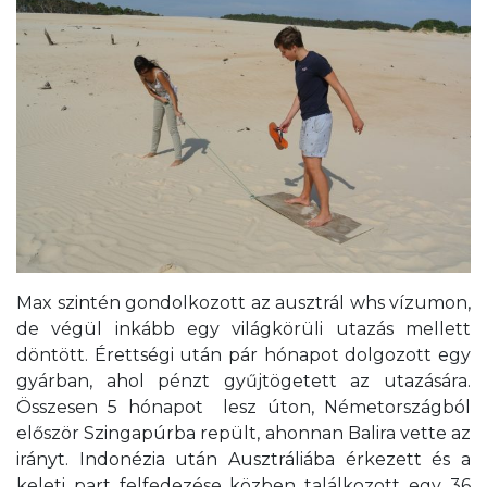
Max szintén gondolkozott az ausztrál whs vízumon,
de végül inkább egy világkörüli utazás mellett
döntött. Érettségi után pár hónapot dolgozott egy
gyárban, ahol pénzt gyűjtögetett az utazására.
Összesen 5 hónapot lesz úton, Németországból
először Szingapúrba repült, ahonnan Balira vette az
irányt. Indonézia után Ausztráliába érkezett és a
keleti part felfedezése közben találkozott egy 36