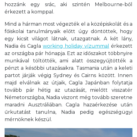
hozzánk egy srác, aki szintén Melbourne-ből
érkezett a komppal.
Mind a hárman most végezték el a középiskolát és a
főiskolai tanulmányaik előtt úgy döntöttek, hogy
egy kicsit világot látnak, utazgatnak. A két lány,
Nadia és Cagla
working holiday vízummal
érkezett
az országba pár hónapja. Ezt az időszakot többnyire
munkával töltötték, ami alatt összegyűjtötték a
pénzt a későbbi utazásaikra. Tasmania után a keleti
partot járják végig Sydney és Cairns között. Innen
majd elválnak az útjaik, Cagla Japánban folytatja
tovább pár hétig az utazását, mielőtt visszatér
Németországba, Nadia viszont még tovább szeretne
maradni Ausztráliában. Cagla hazaérkezése után
űrkutatást tanulna, Nadia pedig egészségügyi
mérnöknek készül.