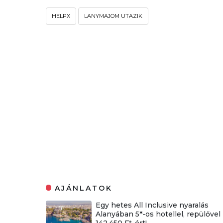
HELPX
LANYMAJOM UTAZIK
AJÁNLATOK
Egy hetes All Inclusive nyaralás
Alanyában 5*-os hotellel, repülővel
142.450 Ft-ért!