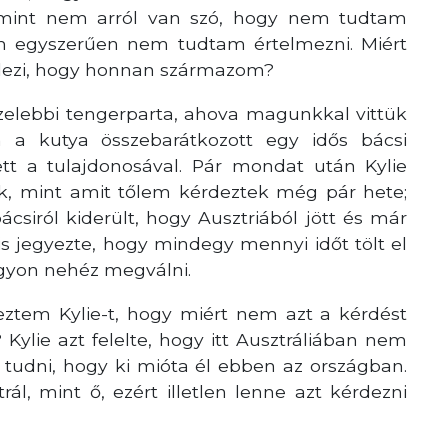
rmint nem arról van szó, hogy nem tudtam
 egyszerűen nem tudtam értelmezni. Miért
rdezi, hogy honnan származom?
özelebbi tengerparta, ahova magunkkal vittük
n a kutya összebarátkozott egy idős bácsi
ett a tulajdonosával. Pár mondat után Kylie
ak, mint amit tőlem kérdeztek még pár hete;
siról kiderült, hogy Ausztriából jött és már
is jegyezte, hogy mindegy mennyi időt tölt el
gyon nehéz megválni.
ztem Kylie-t, hogy miért nem azt a kérdést
Kylie azt felelte, hogy itt Ausztráliában nem
t tudni, hogy ki mióta él ebben az országban.
ál, mint ő, ezért illetlen lenne azt kérdezni