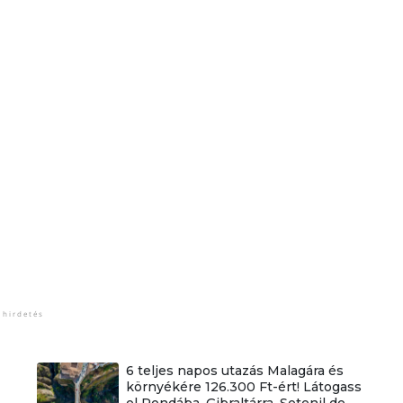
6 teljes napos utazás Malagára és
környékére 126.300 Ft-ért! Látogass
el Rondába, Gibraltárra, Setenil de