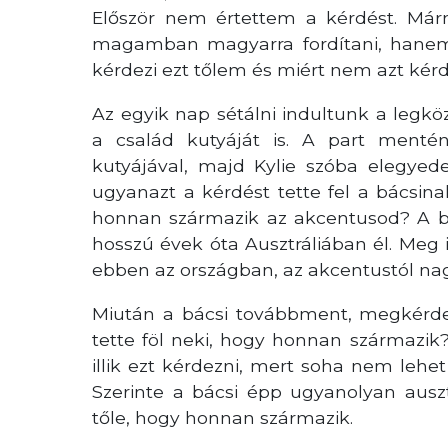
Először nem értettem a kérdést. Má
magamban magyarra fordítani, hanem
kérdezi ezt tőlem és miért nem azt ké
Az egyik nap sétálni indultunk a legk
a család kutyáját is. A part menté
kutyájával, majd Kylie szóba elegyed
ugyanazt a kérdést tette fel a bácsin
honnan származik az akcentusod? A bác
hosszú évek óta Ausztráliában él. Meg 
ebben az országban, az akcentustól na
Miután a bácsi továbbment, megkérde
tette föl neki, hogy honnan származik? 
illik ezt kérdezni, mert soha nem lehe
Szerinte a bácsi épp ugyanolyan ausztr
tőle, hogy honnan származik.