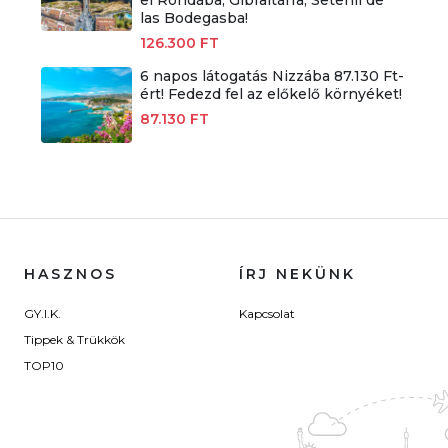
las Bodegasba!
126.300 FT
6 napos látogatás Nizzába 87.130 Ft-
ért! Fedezd fel az előkelő környéket!
87.130 FT
HASZNOS
ÍRJ NEKÜNK
GY.I.K.
Kapcsolat
Tippek & Trükkök
TOP10