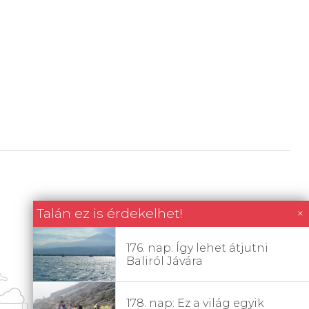
Talán ez is érdekelhet!
×
176. nap: Így lehet átjutni
Baliról Jávára
178. nap: Ez a világ egyik