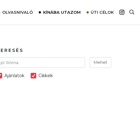
OLVASNIVALÓ
KÍNÁBA UTAZOM
ÚTI CÉLOK
Top 10 látnivalók térképpel
Európa
Tudnivalók az ajánlatok lefoglalásához
Ázsia
Tippek & Trükkök
Amerika
KERESÉS
Utazómajom – CitySIM kártya a világutazóknak
Afrika
Mehet
Interjú
Ausztrália
Ajánlatok
Cikkek
Élménybeszámolók
Szállodalátogatás
Sajtómegjelenések