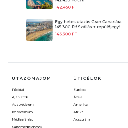
142.450 FT
Egy hetes utazás Gran Canariára
145.300 Ft! Szállás + repülőjegy!
145.300 FT
UTAZÓMAJOM
ÚTICÉLOK
Főoldal
Európa
Ajánlatok
Ázsia
Adatvédelem
Amerika
Impresszum
Afrika
Médiaajánlat
Ausztrália
Sajtómegjelenések