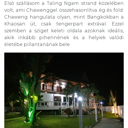
Első szállásom a Taling Ngam strand közelében
volt, ami Chawenggel összehasonlítva ég és föld.
Chaweng hangulata olyan, mint Bangkokban a
Khaosan út, csak tengerpart extrával. Ezzel
szemben a sziget keleti oldala azoknak ideális,
akik inkább pihennének és a helyiek valódi
életébe pillantanának bele.