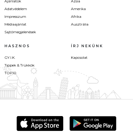
Ajánlatok
Ázsia
Adatvédelem
Amerika
Impresszum
Afrika
Médiaajánlat
Ausztrália
Sajtómegjelenések
HASZNOS
ÍRJ NEKÜNK
GY.I.K.
Kapcsolat
Tippek & Trükkök
TOP10