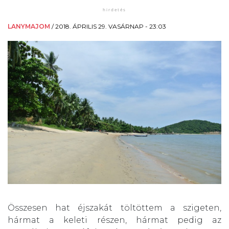
LANYMAJOM
/
2018. ÁPRILIS 29. VASÁRNAP - 23:03
Összesen hat éjszakát töltöttem a szigeten,
hármat a keleti részen, hármat pedig az