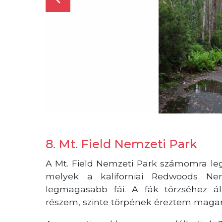
8. Mt. Field Nemzeti Park
A Mt. Field Nemzeti Park számomra leg
melyek a kaliforniai Redwoods Ne
legmagasabb fái. A fák törzséhez á
részem, szinte törpének éreztem magam