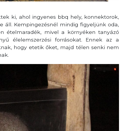
tek ki, ahol ingyenes bbq hely, konnektorok,
 áll. Kempingezésnél mindig figyeljünk oda,
 ételmaradék, mivel a környéken tanyázó
nnyű élelemszerzési forrásokat. Ennek az a
knak, hogy etetik őket, majd télen senki nem
nak.