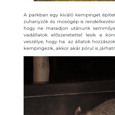
A parkban egy kiváló kempinget építet
zuhanyzók és mosógép is rendelkezésre
hogy ne maradjon utánunk semmilyen
vadállatok előszeretettel lesik a kö
veszélye, hogy ha az állatok hozzászo
kempingezik, akkor akár pórul is járhat