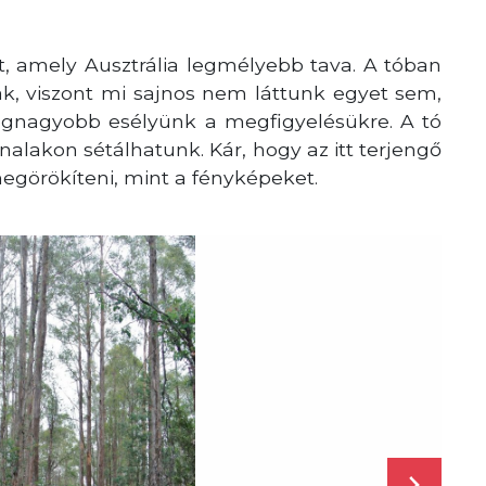
lt, amely Ausztrália legmélyebb tava. A tóban
k, viszont mi sajnos nem láttunk egyet sem,
egnagyobb esélyünk a megfigyelésükre. A tó
alakon sétálhatunk. Kár, hogy az itt terjengő
megörökíteni, mint a fényképeket.