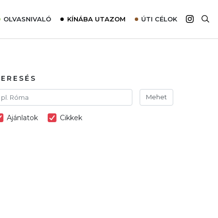
OLVASNIVALÓ
KÍNÁBA UTAZOM
ÚTI CÉLOK
Top 10 látnivalók térképpel
Európa
Tudnivalók az ajánlatok lefoglalásához
Ázsia
Tippek & Trükkök
Amerika
KERESÉS
Utazómajom – CitySIM kártya a világutazóknak
Afrika
Mehet
Interjú
Ausztrália
Ajánlatok
Cikkek
Élménybeszámolók
Szállodalátogatás
Sajtómegjelenések