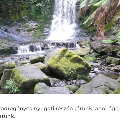
dregényes nyugati részén járunk, ahol égig
hatunk.