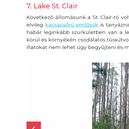
7. Lake St. Clair
Következő állomásunk a St. Clair-tó vo
elvileg
kacsacsőrű emlősök
is tanyázna
habár leginkább szürkületben van a l
körül és környékén csodálatos túraútvon
illatokat nem lehet úgy begyűjteni és 