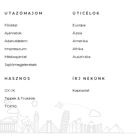
UTAZÓMAJOM
ÚTICÉLOK
Főoldal
Európa
Ajánlatok
Ázsia
Adatvédelem
Amerika
Impresszum
Afrika
Médiaajánlat
Ausztrália
Sajtómegjelenések
HASZNOS
ÍRJ NEKÜNK
GY.I.K.
Kapcsolat
Tippek & Trükkök
TOP10