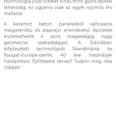
technológia jóval többet kínál, mint gyors építési
lehetőség, ez ugyanis csak az egyik nyomós érv
mellette.
A keramzit beton panelekből változatos
megjelenésű és alaprajzi elrendezésű épületek
kivitelezhetők 4 szint magasságig, nagy
geometriai szabadsággal. A Dániában
kifejlesztett technológiát Skandinávia- és
Nyugat-Európa-szerte, 40 éve használják
házépítésre. Építkezést tervez? Tudjon meg róla
többet!