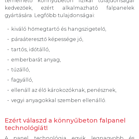
terhelhető könnyűbeton fizikai tulajdonságai
kedvezőek, ezért alkalmazható falpanelek
gyártására. Legfőbb tulajdonságai:
kiváló hőmegtartó és hangszigetelő,
páraáteresztő képessége jó,
tartós, időtálló,
emberbarát anyag,
tűzálló,
fagyálló,
ellenáll az élő károkozóknak, penésznek,
vegyi anyagokkal szemben ellenálló.
Ezért válaszd a könnyűbeton falpanel
technológiát!
A panel technológia egyik legnagyobb és