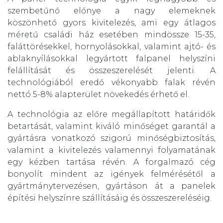
szembetűnő előnye a nagy elemeknek
köszönhető gyors kivitelezés, ami egy átlagos
méretű családi ház esetében mindössze 15-35,
faláttörésekkel, hornyolásokkal, valamint ajtó- és
ablaknyílásokkal legyártott falpanel helyszíni
felállítását és összeszerelését jelenti. A
technológiából eredő vékonyabb falak révén
nettó 5-8% alapterület növekedés érhető el.
A technológia az előre megállapított határidők
betartását, valamint kiváló minőséget garantál a
gyártásra vonatkozó szigorú minőségbiztosítás,
valamint a kivitelezés valamennyi folyamatának
egy kézben tartása révén. A forgalmazó cég
bonyolít mindent az igények felmérésétől a
gyártmánytervezésen, gyártáson át a panelek
építési helyszínre szállításáig és összeszereléséig.