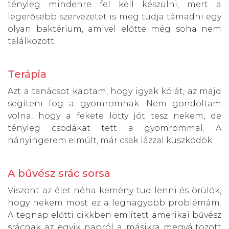
tényleg mindenre fel kell készülni, mert a
legerősebb szervezetet is meg tudja támadni egy
olyan baktérium, amivel előtte még soha nem
találkozott.
Terápia
Azt a tanácsot kaptam, hogy igyak kólát, az majd
segíteni fog a gyomromnak. Nem gondoltam
volna, hogy a fekete lötty jót tesz nekem, de
tényleg csodákat tett a gyomrommal. A
hányingerem elmúlt, már csak lázzal küszködök.
A bűvész srác sorsa
Viszont az élet néha kemény tud lenni és örülök,
hogy nekem most ez a legnagyobb problémám.
A tegnap előtti cikkben említett amerikai bűvész
srácnak az egyik napról a másikra megváltozott