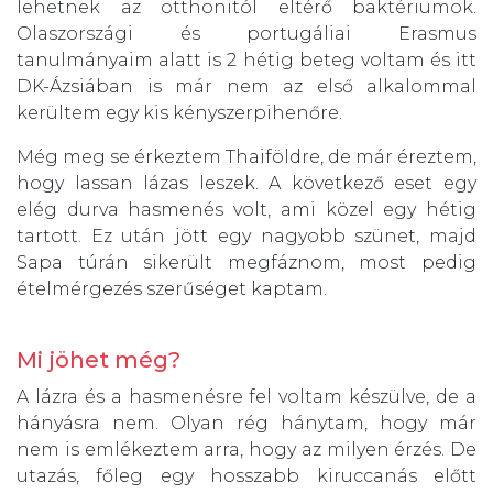
lehetnek az otthonitól eltérő baktériumok.
Olaszországi és portugáliai Erasmus
tanulmányaim alatt is 2 hétig beteg voltam és itt
DK-Ázsiában is már nem az első alkalommal
kerültem egy kis kényszerpihenőre.
Még meg se érkeztem Thaiföldre, de már éreztem,
hogy lassan lázas leszek. A következő eset egy
elég durva hasmenés volt, ami közel egy hétig
tartott. Ez után jött egy nagyobb szünet, majd
Sapa túrán sikerült megfáznom, most pedig
ételmérgezés szerűséget kaptam.
Mi jöhet még?
A lázra és a hasmenésre fel voltam készülve, de a
hányásra nem. Olyan rég hánytam, hogy már
nem is emlékeztem arra, hogy az milyen érzés. De
utazás, főleg egy hosszabb kiruccanás előtt