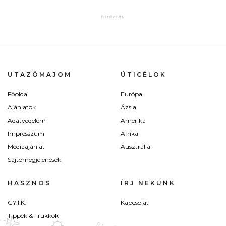
UTAZÓMAJOM
ÚTICÉLOK
Főoldal
Európa
Ajánlatok
Ázsia
Adatvédelem
Amerika
Impresszum
Afrika
Médiaajánlat
Ausztrália
Sajtómegjelenések
HASZNOS
ÍRJ NEKÜNK
GY.I.K.
Kapcsolat
Tippek & Trükkök