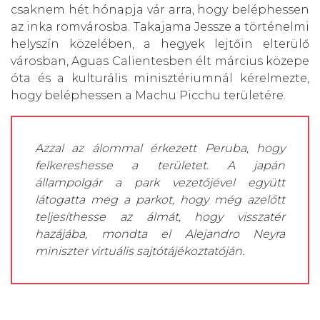
csaknem hét hónapja vár arra, hogy beléphessen
az inka romvárosba. Takajama Jessze a történelmi
helyszín közelében, a hegyek lejtőin elterülő
városban, Aguas Calientesben élt március közepe
óta és a kulturális minisztériumnál kérelmezte,
hogy beléphessen a Machu Picchu területére.
Azzal az álommal érkezett Peruba, hogy
felkereshesse a területet. A japán
állampolgár a park vezetőjével együtt
látogatta meg a parkot, hogy még azelőtt
teljesíthesse az álmát, hogy visszatér
hazájába, mondta el Alejandro Neyra
miniszter virtuális sajtótájékoztatóján.