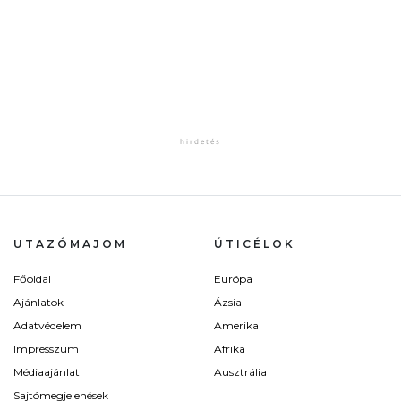
UTAZÓMAJOM
ÚTICÉLOK
Főoldal
Európa
Ajánlatok
Ázsia
Adatvédelem
Amerika
Impresszum
Afrika
Médiaajánlat
Ausztrália
Sajtómegjelenések