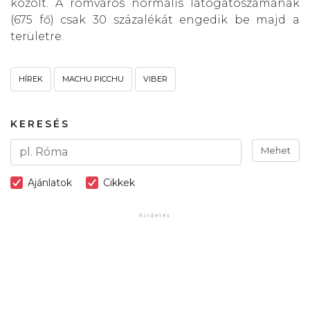
közölt. A romváros normális látogatószámának
(675 fő) csak 30 százalékát engedik be majd a
területre.
HÍREK
MACHU PICCHU
VIBER
KERESÉS
Mehet
Ajánlatok
Cikkek