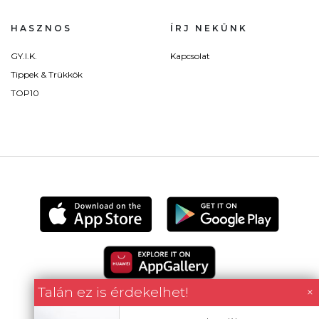
HASZNOS
ÍRJ NEKÜNK
GY.I.K.
Kapcsolat
Tippek & Trükkök
TOP10
Talán ez is érdekelhet!
×