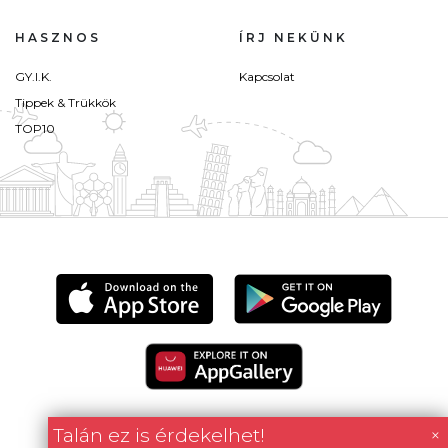
HASZNOS
ÍRJ NEKÜNK
GY.I.K.
Kapcsolat
Tippek & Trükkök
TOP10
Talán ez is érdekelhet!
×