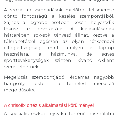
A szokatlan zsibbadások mielőbbi felismerése
döntő fontosságú a kezelés szempontjából.
Sajnos a legtöbb esetben későn helyeződik
fókusz az orvoslására. A kialakulásának
hátterében sok-sok tényező állhat, kezdve a
túlerőltetéstől egészen az olyan hétköznapi
elfoglaltságokig, mint amilyen a laptop
használata, a házimunka, de egyes
sporttevékenységek szintén kiváltó okként
szerepelhetnek.
Megelőzés szempontjából érdemes nagyobb
hangsúlyt fektetni a terhelést mérséklő
megoldásokra.
A chrisofix ortézis alkalmazási körülményei
A speciális eszközt éjszaka történő használatra