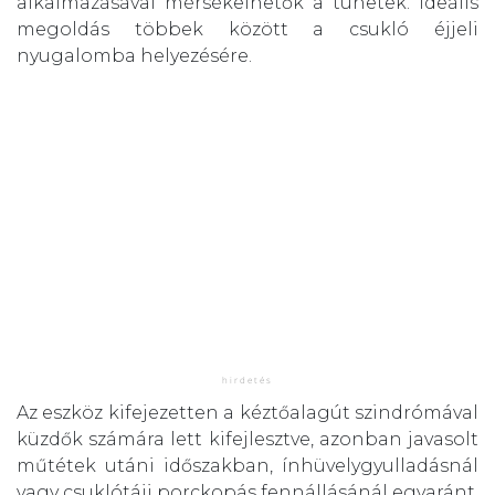
alkalmazásával mérsékelhetők a tünetek. Ideális
megoldás többek között a csukló éjjeli
nyugalomba helyezésére.
Az eszköz kifejezetten a kéztőalagút szindrómával
küzdők számára lett kifejlesztve, azonban javasolt
műtétek utáni időszakban, ínhüvelygyulladásnál
vagy csuklótáji porckopás fennállásánál egyaránt.