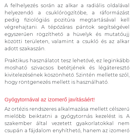
A felhelyezés során az alkar a radiális oldalával
helyezendő a csuklórögzítőbe, a ráformázást
pedig fiziológiás pozitúra megtartásával kell
végrehajtani. A tépőzáras pántok segítségével
egyszerűen rögzíthető a hüvelyk és mutatóujj
közötti területen, valamint a csukló és az alkar
adott szakaszán.
Praktikus használatot tesz lehetővé, ez leginkább
mosható szivacsos betétjének és légáteresztő
kivitelezésének köszönhető. Szintén mellette szól,
hogy röntgenezés mellett is használható.
Gyógytornával az izomerő javításáért!
Az ortézis rendszeres alkalmazása mellett célszerű
mielőbb beiktatni a gyógytornás kezelést is. A
szakember által vezetett gyakorlatokkal nem
csupán a fájdalom enyhíthető, hanem az izomerő