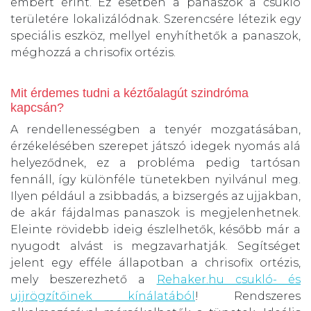
embert érint. Ez esetben a panaszok a csukló
területére lokalizálódnak. Szerencsére létezik egy
speciális eszköz, mellyel enyhíthetők a panaszok,
méghozzá a chrisofix ortézis.
Mit érdemes tudni a kéztőalagút szindróma
kapcsán?
A rendellenességben a tenyér mozgatásában,
érzékelésében szerepet játszó idegek nyomás alá
helyeződnek, ez a probléma pedig tartósan
fennáll, így különféle tünetekben nyilvánul meg.
Ilyen például a zsibbadás, a bizsergés az ujjakban,
de akár fájdalmas panaszok is megjelenhetnek.
Eleinte rövidebb ideig észlelhetők, később már a
nyugodt alvást is megzavarhatják. Segítséget
jelent egy efféle állapotban a chrisofix ortézis,
mely beszerezhető a
Rehaker.hu csukló- és
ujjrögzítőinek kínálatából
! Rendszeres