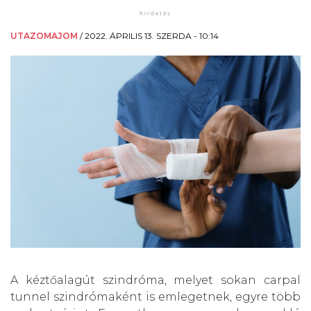
UTAZOMAJOM
/
2022. ÁPRILIS 13. SZERDA - 10:14
A kéztőalagút szindróma, melyet sokan carpal
tunnel szindrómaként is emlegetnek, egyre több