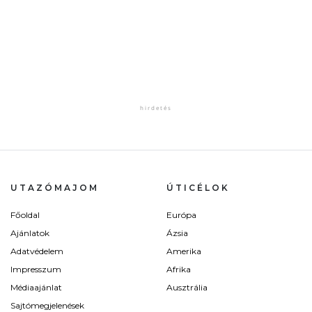
UTAZÓMAJOM
ÚTICÉLOK
Főoldal
Európa
Ajánlatok
Ázsia
Adatvédelem
Amerika
Impresszum
Afrika
Médiaajánlat
Ausztrália
Sajtómegjelenések