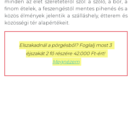
minden az élet szeretetéről szól: a szőlő, a bor, a
finom ételek, a feszengéstől mentes pihenés és a
közös élmények jelentik a szálláshely, étterem és
közösségi tér alapértékeit.
Elszakadnál a pörgésből? Foglalj most 3 
éjszakát 2 fő részére 42.000 Ft-ért! 
Megnézem