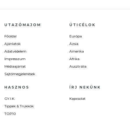
UTAZÓMAJOM
ÚTICÉLOK
Főoldal
Európa
Ajánlatok
Ázsia
Adatvédelem
Amerika
Impresszum
Afrika
Médiaajánlat
Ausztrália
Sajtómegjelenések
HASZNOS
ÍRJ NEKÜNK
GY.I.K.
Kapcsolat
Tippek & Trükkök
TOP10