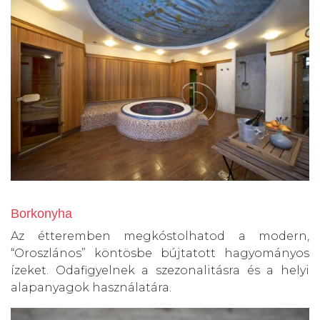
Borkonyha
Az étteremben megkóstolhatod a modern,
“Oroszlános” köntösbe bújtatott hagyományos
ízeket. Odafigyelnek a szezonalitásra és a helyi
alapanyagok használatára.