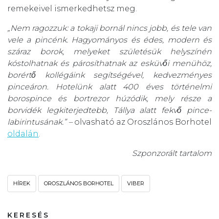
remekeivel ismerkedhetsz meg.
„Nem ragozzuk: a tokaji bornál nincs jobb, és tele van
vele a pincénk. Hagyományos és édes, modern és
száraz borok, melyeket születésük helyszínén
kóstolhatnak és párosíthatnak az esküvői menühöz,
borértő kollégáink segítségével, kedvezményes
pinceáron. Hotelünk alatt 400 éves történelmi
borospince és bortrezor húzódik, mely része a
borvidék legkiterjedtebb, Tállya alatt fekvő pince-
labirintusának.” –
olvasható az Oroszlános Borhotel
oldalán
.
Szponzorált tartalom
HÍREK
OROSZLÁNOS BORHOTEL
VIBER
KERESÉS