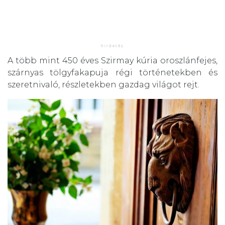
A több mint 450 éves Szirmay kúria oroszlánfejes,
szárnyas tölgyfakapuja régi történetekben és
szeretnivaló, részletekben gazdag világot rejt.