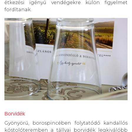
étkezési igényű vendégekre külön figyelmet
fordítanak.
Borvidék
Gyönyörű, borospincében folytatódó kandallós
kóstolóteremben a tállyai borvidék legkiválóbb