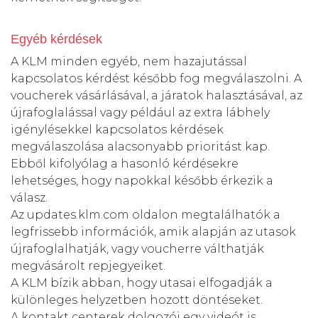
Egyéb kérdések
A KLM minden egyéb, nem hazajutással
kapcsolatos kérdést később fog megválaszolni. A
voucherek vásárlásával, a járatok halasztásával, az
újrafoglalással vagy például az extra lábhely
igénylésekkel kapcsolatos kérdések
megválaszolása alacsonyabb prioritást kap.
Ebből kifolyólag a hasonló kérdésekre
lehetséges, hogy napokkal később érkezik a
válasz.
Az
updates.klm.com
oldalon megtalálhatók a
legfrissebb információk, amik alapján az utasok
újrafoglalhatják, vagy voucherre válthatják
megvásárolt repjegyeiket.
A KLM bízik abban, hogy utasai elfogadják a
különleges helyzetben hozott döntéseket.
A kontakt centerek dolgozói egy videót is