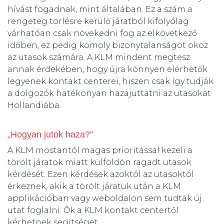
hívást fogadnak, mint általában. Ez a szám a
rengeteg törlésre kerülő járatból kifolyólag
várhatóan csak növekedni fog az elkövetkező
időben, ez pedig komoly bizonytalanságot okoz
az utasok számára. A KLM mindent megtesz
annak érdekében, hogy újra könnyen elérhetők
legyenek kontakt centerei, hiszen csak így tudják
a dolgozók hatékonyan hazajuttatni az utasokat
Hollandiába.
„Hogyan jutok haza?”
A KLM mostantól magas prioritással kezeli a
törölt járatok miatt külföldön ragadt utasok
kérdését. Ezen kérdések azoktól az utasoktól
érkeznek, akik a törölt járatuk után a KLM
applikációban vagy weboldalon sem tudtak új
utat foglalni. Ők a KLM kontakt centertől
kérhetnek segítséget.