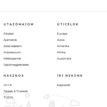
UTAZÓMAJOM
ÚTICÉLOK
Főoldal
Európa
Ajánlatok
Ázsia
Adatvédelem
Amerika
Impresszum
Afrika
Médiaajánlat
Ausztrália
Sajtómegjelenések
HASZNOS
ÍRJ NEKÜNK
GY.I.K.
Kapcsolat
Tippek & Trükkök
TOP10