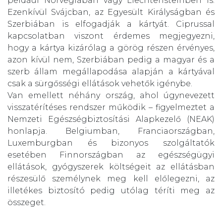
például Norvégiában vagy Liechtensteinben is.
Ezenkívül Svájcban, az Egyesült Királyságban és
Szerbiában is elfogadják a kártyát. Ciprussal
kapcsolatban viszont érdemes megjegyezni,
hogy a kártya kizárólag a görög részen érvényes,
azon kívül nem, Szerbiában pedig a magyar és a
szerb állam megállapodása alapján a kártyával
csak a sürgősségi ellátások vehetők igénybe.
Van emellett néhány ország, ahol úgynevezett
visszatérítéses rendszer működik – figyelmeztet a
Nemzeti Egészségbiztosítási Alapkezelő (NEAK)
honlapja. Belgiumban, Franciaországban,
Luxemburgban és bizonyos szolgáltatók
esetében Finnországban az egészségügyi
ellátások, gyógyszerek költségeit az ellátásban
részesülő személynek meg kell előlegezni, az
illetékes biztosító pedig utólag téríti meg az
összeget.