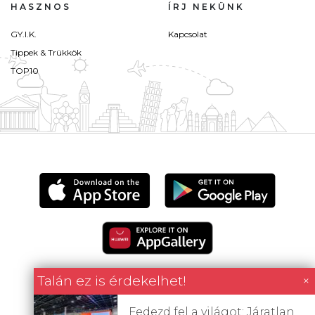
HASZNOS
ÍRJ NEKÜNK
GY.I.K.
Kapcsolat
Tippek & Trükkök
TOP10
Talán ez is érdekelhet!
×
Fedezd fel a világot: Járatlan