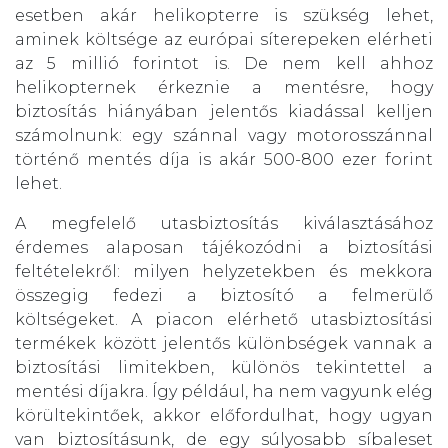
esetben akár helikopterre is szükség lehet,
aminek költsége az európai síterepeken elérheti
az 5 millió forintot is. De nem kell ahhoz
helikopternek érkeznie a mentésre, hogy
biztosítás hiányában jelentős kiadással kelljen
számolnunk: egy szánnal vagy motorosszánnal
történő mentés díja is akár 500-800 ezer forint
lehet.
A megfelelő utasbiztosítás kiválasztásához
érdemes alaposan tájékozódni a biztosítási
feltételekről: milyen helyzetekben és mekkora
összegig fedezi a biztosító a felmerülő
költségeket. A piacon elérhető utasbiztosítási
termékek között jelentős különbségek vannak a
biztosítási limitekben, különös tekintettel a
mentési díjakra. Így például, ha nem vagyunk elég
körültekintőek, akkor előfordulhat, hogy ugyan
van biztosításunk, de egy súlyosabb síbaleset