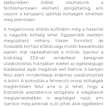
zsebünkben órákat utazhatunk a
térítésmentesen elérhető szolgáltatóig, ami
viszont a kényszerű szállítás költségeit emelheti
meg jelentősen.
A magánorvosi ellátás külföldön még a hazainál
is nagyobb költség lehet. Egyszerűbb esetben
megúszható néhány tízezer forintból, de
hosszabb kórházi ellátás vagy műtéti beavatkozás
esetén már repkedhetnek a milliók. Ilyenkor a
kizárólag EEK-val rendelkező betegnek
utasbiztosítás hiányában ezeket az egészségügyi
kiadásokat saját magának kell fizetnie. A kártyán
felül ezért mindenképp érdemes utasbiztosítást
is kötni. A biztosítás a felmerülő orvosi költségek
megtérítésén felül arra is jó lehet, hogy a
biztosítók asszisztencia szolgálata a vizsgálatok
megszervezésében is segítséget nyújt, ami
ilyenkor még azoknak is jól jöhet, akik egyébként