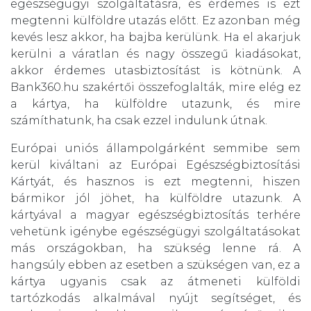
egészségügyi szolgáltatásra, és érdemes is ezt
megtenni külföldre utazás előtt. Ez azonban még
kevés lesz akkor, ha bajba kerülünk. Ha el akarjuk
kerülni a váratlan és nagy összegű kiadásokat,
akkor érdemes utasbiztosítást is kötnünk. A
Bank360.hu szakértői összefoglalták, mire elég ez
a kártya, ha külföldre utazunk, és mire
számíthatunk, ha csak ezzel indulunk útnak.
Európai uniós állampolgárként semmibe sem
kerül kiváltani az Európai Egészségbiztosítási
Kártyát, és hasznos is ezt megtenni, hiszen
bármikor jól jöhet, ha külföldre utazunk. A
kártyával a magyar egészségbiztosítás terhére
vehetünk igénybe egészségügyi szolgáltatásokat
más országokban, ha szükség lenne rá. A
hangsúly ebben az esetben a szükségen van, ez a
kártya ugyanis csak az átmeneti külföldi
tartózkodás alkalmával nyújt segítséget, és