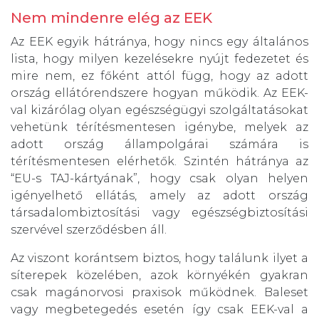
Nem mindenre elég az EEK
Az EEK egyik hátránya, hogy nincs egy általános
lista, hogy milyen kezelésekre nyújt fedezetet és
mire nem, ez főként attól függ, hogy az adott
ország ellátórendszere hogyan működik. Az EEK-
val kizárólag olyan egészségügyi szolgáltatásokat
vehetünk térítésmentesen igénybe, melyek az
adott ország állampolgárai számára is
térítésmentesen elérhetők. Szintén hátránya az
“EU-s TAJ-kártyának”, hogy csak olyan helyen
igényelhető ellátás, amely az adott ország
társadalombiztosítási vagy egészségbiztosítási
szervével szerződésben áll.
Az viszont korántsem biztos, hogy találunk ilyet a
síterepek közelében, azok környékén gyakran
csak magánorvosi praxisok működnek. Baleset
vagy megbetegedés esetén így csak EEK-val a