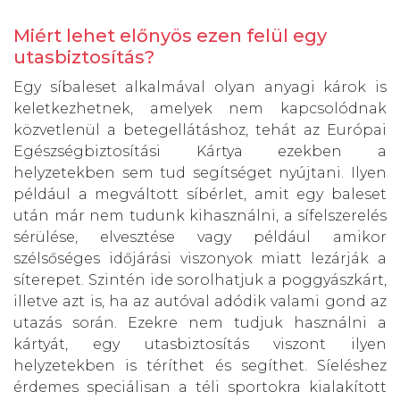
Miért lehet előnyös ezen felül egy
utasbiztosítás?
Egy síbaleset alkalmával olyan anyagi károk is
keletkezhetnek, amelyek nem kapcsolódnak
közvetlenül a betegellátáshoz, tehát az Európai
Egészségbiztosítási Kártya ezekben a
helyzetekben sem tud segítséget nyújtani. Ilyen
például a megváltott síbérlet, amit egy baleset
után már nem tudunk kihasználni, a sífelszerelés
sérülése, elvesztése vagy például amikor
szélsőséges időjárási viszonyok miatt lezárják a
síterepet. Szintén ide sorolhatjuk a poggyászkárt,
illetve azt is, ha az autóval adódik valami gond az
utazás során. Ezekre nem tudjuk használni a
kártyát, egy utasbiztosítás viszont ilyen
helyzetekben is téríthet és segíthet. Síeléshez
érdemes speciálisan a téli sportokra kialakított