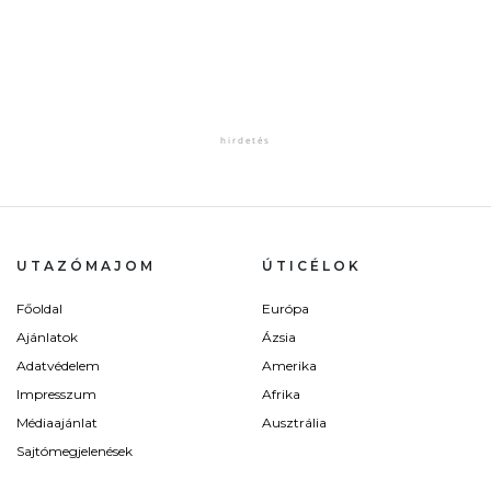
UTAZÓMAJOM
ÚTICÉLOK
Főoldal
Európa
Ajánlatok
Ázsia
Adatvédelem
Amerika
Impresszum
Afrika
Médiaajánlat
Ausztrália
Sajtómegjelenések