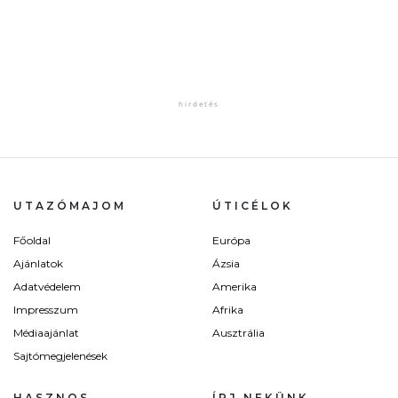
UTAZÓMAJOM
ÚTICÉLOK
Főoldal
Európa
Ajánlatok
Ázsia
Adatvédelem
Amerika
Impresszum
Afrika
Médiaajánlat
Ausztrália
Sajtómegjelenések
HASZNOS
ÍRJ NEKÜNK