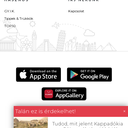
GY.I.K.
Kapcsolat
Tippek & Trükkök
TOP10
Talán ez is érdekelhet!
×
Tudod, mit jelent Kappadókia
Minden tartalom jogvédett © 2026 Utazómajom.