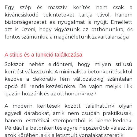
Egy szép és masszív kerítés nem csak a
kíváncsiskodó tekinteteket tartja távol, hanem
biztonságérzetet és nyugalmat is nyújt. Emellett
azt is üzeni, hogy vigyázunk az otthonunkra, és
fontos számunkra a magánéletünk zavartalansága.
A stílus és a funkció találkozása
Sokszor nehéz eldönteni, hogy milyen stílusú
kerítést válasszunk. A minimalista betonkerítésektől
kezdve a dekoratív fém változatokig számtalan
opció áll rendelkezésünkre. De vajon melyik illik
igazán hozzánk és az otthonunkhoz?
A modern kerítések között találhatunk olyan
egyedi darabokat, amik nem csupán praktikusak,
hanem esztétikai szempontból is kiemelkedőek.
Például a betonkerítés egyre népszerűbb választás
azok körében, akik a letisztult vonalakat szeretik.