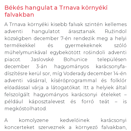
Békés hangulat a Trnava környéki
falvakban
A Trnava környéki kisebb falvak szintén kellemes
adventi hangulatot árasztanak. Ružindol
községben december 7-én rendezik meg a helyi
termékekkel és gyermekeknek szóló
műhelymunkával egybekötött rošindoli adventi
piacot. Jaslovské Bohunice településen
december 3-án hagyományos karácsonyfa-
díszítésre kerül sor, míg Voderady december 14-én
adventi vásárral, kísérőprogrammal és folklór
előadással várja a látogatókat. Itt a helyiek által
felszolgált hagyományos karácsonyi ételeket –
például káposztalevest és forró teát – is
megkóstolhatod.
A komolyzene kedvelőinek karácsonyi
koncerteket szerveznek a környező falvakban,