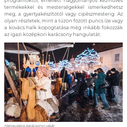
programoktól, emellett hagyományos kézműves
termékekkel és mesterségekkel ismerkedhetsz
meg, a gyertyakészítőtől vagy cipészmesterig. Az
olyan részletek, mint a tűzön főzött puncs íze vagy
a kovács halk kopogtatása még inkább fokozzák
az igazi középkori karácsony hangulatát.
Hangulatos karácsonyi vásár