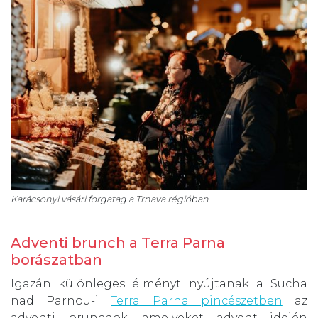
Karácsonyi vásári forgatag a Trnava régióban
Adventi brunch a Terra Parna
borászatban
Igazán különleges élményt nyújtanak a Sucha
nad Parnou-i
Terra Parna pincészetben
az
adventi brunchok, amelyeket advent idején