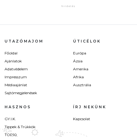
UTAZÓMAJOM
ÚTICÉLOK
Főoldal
Európa
Ajánlatok
Ázsia
Adatvédelem
Amerika
Impresszum
Afrika
Médiaajánlat
Ausztrália
Sajtómegjelenések
HASZNOS
ÍRJ NEKÜNK
GY.I.K.
Kapcsolat
Tippek & Trükkök
TOP10