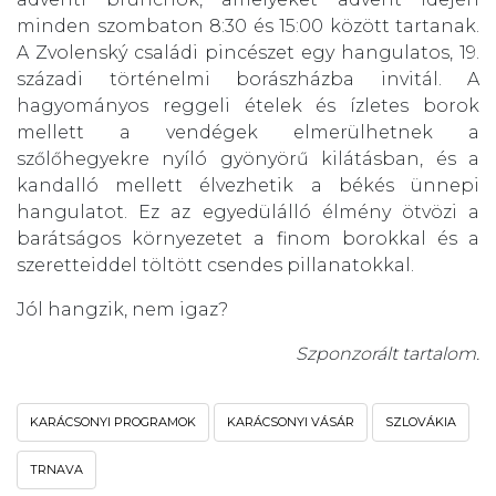
minden szombaton 8:30 és 15:00 között tartanak.
A Zvolenský családi pincészet egy hangulatos, 19.
századi történelmi borászházba invitál. A
hagyományos reggeli ételek és ízletes borok
mellett a vendégek elmerülhetnek a
szőlőhegyekre nyíló gyönyörű kilátásban, és a
kandalló mellett élvezhetik a békés ünnepi
hangulatot. Ez az egyedülálló élmény ötvözi a
barátságos környezetet a finom borokkal és a
szeretteiddel töltött csendes pillanatokkal.
Jól hangzik, nem igaz?
Szponzorált tartalom.
KARÁCSONYI PROGRAMOK
KARÁCSONYI VÁSÁR
SZLOVÁKIA
TRNAVA