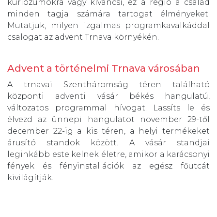
kuriózumokra vagy kíváncsi, ez a régió a család
minden tagja számára tartogat élményeket.
Mutatjuk, milyen izgalmas programkavalkáddal
csalogat az advent Trnava környékén.
Advent a történelmi Trnava városában
A trnavai Szentháromság téren található
központi adventi vásár békés hangulatú,
változatos programmal hívogat. Lassíts le és
élvezd az ünnepi hangulatot november 29-től
december 22-ig a kis téren, a helyi termékeket
árusító standok között. A vásár standjai
leginkább este kelnek életre, amikor a karácsonyi
fények és fényinstallációk az egész főutcát
kivilágítják.