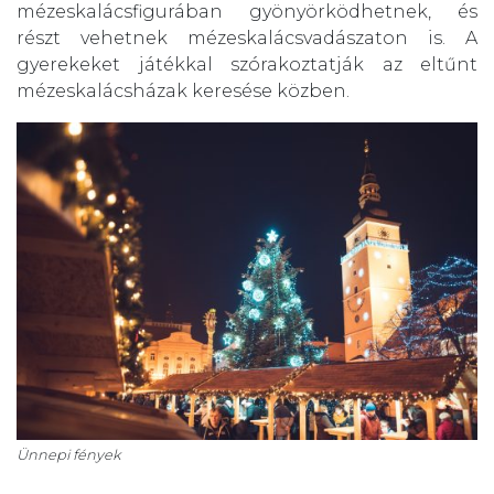
mézeskalácsfigurában gyönyörködhetnek, és
részt vehetnek mézeskalácsvadászaton is. A
gyerekeket játékkal szórakoztatják az eltűnt
mézeskalácsházak keresése közben.
Ünnepi fények