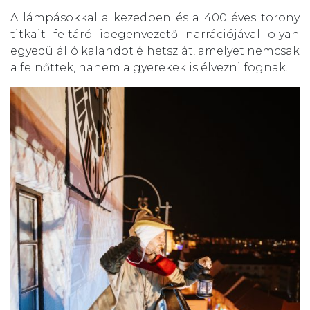
A lámpásokkal a kezedben és a 400 éves torony
titkait feltáró idegenvezető narrációjával olyan
egyedülálló kalandot élhetsz át, amelyet nemcsak
a felnőttek, hanem a gyerekek is élvezni fognak.