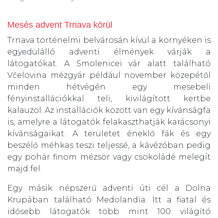
Mesés advent Trnava körül
Trnava történelmi belvárosán kívül a környéken is
egyedülálló adventi élmények várják a
látogatókat. A Smolenicei vár alatt található
Včelovina mézgyár például november közepétől
minden hétvégén egy mesebeli
fényinstallációkkal teli, kivilágított kertbe
kalauzol. Az installációk között van egy kívánságfa
is, amelyre a látogatók felakaszthatják karácsonyi
kívánságaikat. A területet éneklő fák és egy
beszélő méhkas teszi teljessé, a kávézóban pedig
egy pohár finom mézsör vagy csokoládé melegít
majd fel.
Egy másik népszerű adventi úti cél a Dolna
Krupában található Medolandia. Itt a fiatal és
idősebb látogatók több mint 100 világító