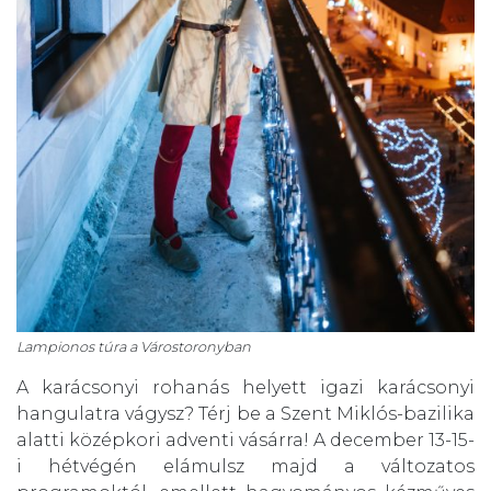
Lampionos túra a Várostoronyban
A karácsonyi rohanás helyett igazi karácsonyi
hangulatra vágysz? Térj be a Szent Miklós-bazilika
alatti középkori adventi vásárra! A december 13-15-
i hétvégén elámulsz majd a változatos