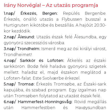
Irány Norvégia! – Az utazás programja
1.nap/ Érkezés, Bergen:
Repülés Bergenbe.
Érkezés, önálló utazás a Flybussen busszal a
Hurtigruten kikötőbe és beszállás. A hajóút 20:30-
kor kezdődik.
2.nap/ Ålesund:
Utazás észak felé Ålesundba, egy
gyönyörű szecessziós városba.
3.nap/ Trondheim:
Ismerd meg az ősi királyi várost,
Trondheimet!
4.nap/ Sarkkör és Lofoten:
Átkelés az északi
sarkkörön. Bodø felé haladva gyönyörű szigetek
mellett haladsz el, majd északon meglátod a
Lofoten-falat. Este Svolværbe érkezel.
5.nap/ Tromsø:
Érkezés Tromsøbe, az Északi-sark
kapujába, és szabad program. Egy izgalmas nap
után Tromsøben folytatod az utazást észak felé.
6.nap/ Hammerfest-Honningsvåg:
Rövid megállás
után Hammerfestben és Havøysundban