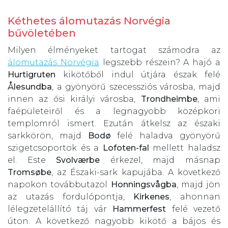
Kéthetes álomutazás Norvégia
bűvöletében
Milyen élményeket tartogat számodra az
álomutazás Norvégia
legszebb részein? A hajó a
Hurtigruten
kikötőből indul útjára észak felé
Ålesundba
, a gyönyörű szecessziós városba, majd
innen az ősi királyi városba,
Trondheimbe
, ami
faépületeiről és a legnagyobb középkori
templomról ismert. Ezután átkelsz az északi
sarkkörön, majd
Bodø
felé haladva gyönyörű
szigetcsoportok és a
Lofoten-fal
mellett haladsz
el. Este
Svolværbe
érkezel, majd másnap
Tromsøbe
, az Északi-sark kapujába. A következő
napokon továbbutazol
Honningsvågba
, majd jön
az utazás fordulópontja,
Kirkenes
, ahonnan
lélegzetelállító táj vár
Hammerfest
felé vezető
úton. A következő nagyobb kikötő a bájos és