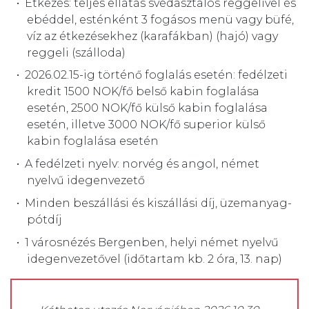
Étkezés: teljes ellátás svédasztalos reggelivel és
ebéddel, esténként 3 fogásos menü vagy büfé,
víz az étkezésekhez (karafákban) (hajó) vagy
reggeli (szálloda)
2026.02.15-ig történő foglalás esetén: fedélzeti
kredit 1500 NOK/fő belső kabin foglalása
esetén, 2500 NOK/fő külső kabin foglalása
esetén, illetve 3000 NOK/fő superior külső
kabin foglalása esetén
A fedélzeti nyelv: norvég és angol, német
nyelvű idegenvezető
Minden beszállási és kiszállási díj, üzemanyag-
pótdíj
1 városnézés Bergenben, helyi német nyelvű
idegenvezetővel (időtartam kb. 2 óra, 13. nap)