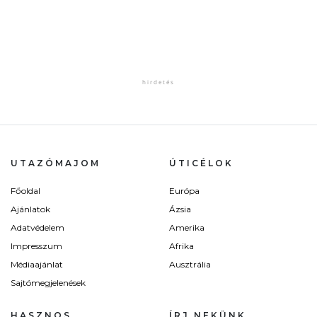
UTAZÓMAJOM
ÚTICÉLOK
Főoldal
Európa
Ajánlatok
Ázsia
Adatvédelem
Amerika
Impresszum
Afrika
Médiaajánlat
Ausztrália
Sajtómegjelenések
HASZNOS
ÍRJ NEKÜNK