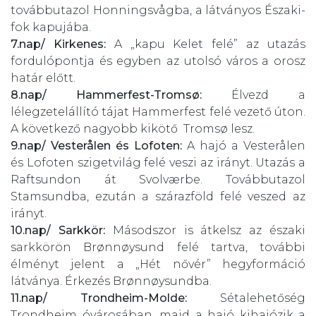
továbbutazol Honningsvågba, a látványos Északi-
fok kapujába.
7.nap/ Kirkenes:
A „kapu Kelet felé” az utazás
fordulópontja és egyben az utolsó város a orosz
határ előtt.
8.nap/ Hammerfest-Tromsø:
Élvezd a
lélegzetelállító tájat Hammerfest felé vezető úton.
A következő nagyobb kikötő Tromsø lesz.
9.nap/ Vesterålen és Lofoten:
A hajó a Vesterålen
és Lofoten szigetvilág felé veszi az irányt. Utazás a
Raftsundon át Svolværbe. Továbbutazol
Stamsundba, ezután a szárazföld felé veszed az
irányt.
10.nap/ Sarkkör:
Másodszor is átkelsz az északi
sarkkörön Brønnøysund felé tartva, további
élményt jelent a „Hét nővér” hegyformáció
látványa. Érkezés Brønnøysundba.
11.nap/ Trondheim-Molde:
Sétalehetőség
Trondheim óvárosában, majd a hajó kihajózik a