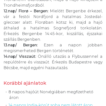
Trondheimsfjordból.
12.nap/ Florø – Bergen:
Mielőtt Bergenbe érkezel,
vár a festői Nordfjord a hatalmas Jostedal-
gleccser alatt. Florøban kötsz ki, majd a hajó
áthalad a hatalmas Sognefjord torkolatán.
Érkezés Bergenbe 14:45-kor, kiszállás, éjszakai
szállás Bergenben.
13.nap/ Bergen:
Ezen a napon jobban
megismerheted Bergen történetét.
14.nap/ Visszaút:
Önálló utazás a Flybussennel a
repülőtérre és visszaút. Érkezés Budapestre vagy
Bécsbe, majd egyéni hazautazás.
Korábbi ajánlatok
8 napos hajóút Norvégiában megfizethető
áron
14 napos India-körút soha nem látott áron