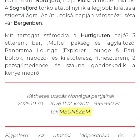
rád a festői
Nordfjord
, majd
Florø
, a modern város.
A
Sognefjord
torkolatától nyílik a legjobb kilátás a
szigetvilágra. Az út utolsó napján városnéző séta
vár
Bergenben
.
Mit tartogat számodra a
Hurtigruten
hajó? 3
étterem, bár, „Multe” pékség és fagylaltozó,
Panorama Lounge (Explorer Lounge & Bar),
boltok, napozó- és kilátóterasz, fitneszterem, 2
pezsgőmedence és szauna gondoskodik a
kényelmedről.
Kéthetes utazás Norvégia partjainál
2026.10.30. – 2026.11.12. között – 955 990 Ft -
tól!
MEGNÉZEM
Figyelem! Az utazási időpontokra és a