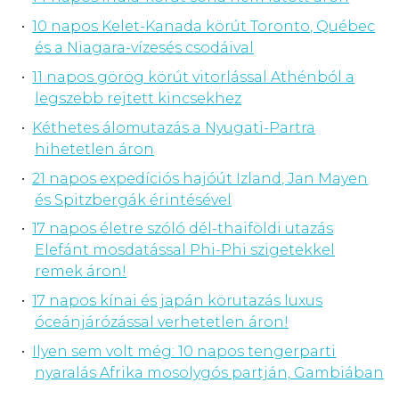
10 napos Kelet-Kanada körút Toronto, Québec
és a Niagara-vízesés csodáival
11 napos görög körút vitorlással Athénból a
legszebb rejtett kincsekhez
Kéthetes álomutazás a Nyugati-Partra
hihetetlen áron
21 napos expedíciós hajóút Izland, Jan Mayen
és Spitzbergák érintésével
17 napos életre szóló dél-thaiföldi utazás
Elefánt mosdatással Phi-Phi szigetekkel
remek áron!
17 napos kínai és japán körutazás luxus
óceánjárózással verhetetlen áron!
Ilyen sem volt még: 10 napos tengerparti
nyaralás Afrika mosolygós partján, Gambiában