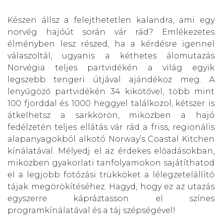
Készen állsz a felejthetetlen kalandra, ami egy
norvég hajóút során vár rád? Emlékezetes
élményben lesz részed, ha a kérdésre igennel
válaszoltál, ugyanis a kéthetes álomutazás
Norvégia teljes partvidékén a világ egyik
legszebb tengeri útjával ajándékoz meg. A
lenyűgöző partvidékén 34 kikötővel, több mint
100 fjorddal és 1000 heggyel találkozol, kétszer is
átkelhetsz a sarkkörön, miközben a hajó
fedélzetén teljes ellátás vár rád a friss, regionális
alapanyagokból alkotó Norway’s Coastal Kitchen
kínálatával. Mélyedj el az érdekes előadásokban,
miközben gyakorlati tanfolyamokon sajátíthatod
el a legjobb fotózási trükköket a lélegzetelállító
tájak megörökítéséhez. Hagyd, hogy ez az utazás
egyszerre kápráztasson el színes
programkínálatával és a táj szépségével!