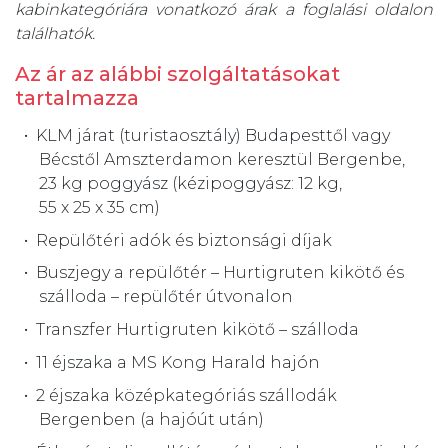
kabinkategóriára vonatkozó árak a foglalási oldalon
találhatók.
Az ár az alábbi szolgáltatásokat
tartalmazza
KLM járat (turistaosztály) Budapesttől vagy
Bécstől Amszterdamon keresztül Bergenbe,
23 kg poggyász (kézipoggyász: 12 kg,
55 x 25 x 35 cm)
Repülőtéri adók és biztonsági díjak
Buszjegy a repülőtér – Hurtigruten kikötő és
szálloda – repülőtér útvonalon
Transzfer Hurtigruten kikötő – szálloda
11 éjszaka a MS Kong Harald hajón
2 éjszaka középkategóriás szállodák
Bergenben (a hajóút után)