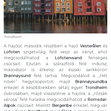
Trondheim
A hajóút második részében a hajó
Vesterålen
és
Lofoten
szigetvilág felé veszi az irányt, ahol
megcsodálhatod a
Lofotenwand
fenséges
csúcsait. Ezután a szárazföld felé indulsz,
másodszor is átkelsz az északi sarkkörön
Brønnøysund
felé tartva. Megcsodálod a „Hét
nővér” hegycsoportot, majd
Brønnøysundba
érkezel. A későbbiekben sétálj egyet
Trondheim
óvárosában, majd visszatérve a hajóra, a „rózsák
városa” felé haladva megcsodálhatod a
Romsdal-
Alpok
csúcsait. Mielőtt
Bergenbe
érkezel, még vár