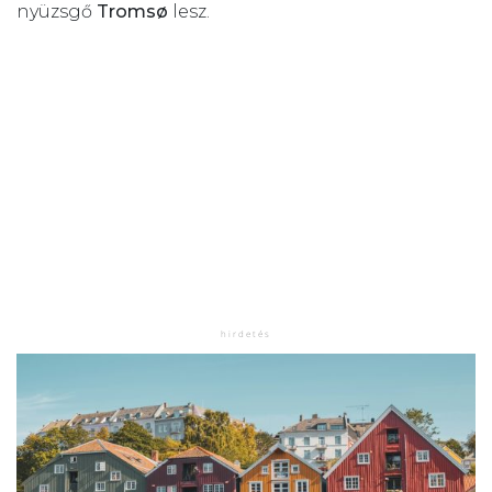
nyüzsgő
Tromsø
lesz.