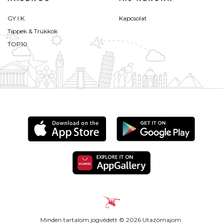
GY.I.K.
Kapcsolat
Tippek & Trükkök
TOP10
Minden tartalom jogvédett © 2026 Utazómajom.