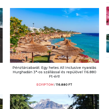
Pénztárcabarát: Egy hetes All Inclusive nyaralás
Hurghadán 3*-os szállással és repülővel 116.880
Ft-ért!
EGYIPTOM
/
116.880 FT