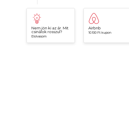
Nem jön ki az ár. Mit
Airbnb
csinálok rosszul?
10.100 Ft kupon
Elolvasom