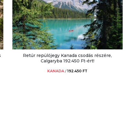
s
Retúr repülőjegy Kanada csodás részére,
Calgaryba 192.450 Ft-ért!
KANADA
/
192.450 FT