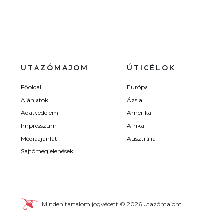
UTAZÓMAJOM
ÚTICÉLOK
Főoldal
Európa
Ajánlatok
Ázsia
Adatvédelem
Amerika
Impresszum
Afrika
Médiaajánlat
Ausztrália
Sajtómegjelenések
Minden tartalom jogvédett © 2026 Utazómajom.