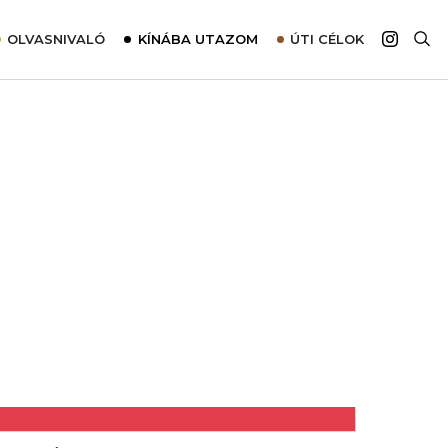
OLVASNIVALÓ
KÍNÁBA UTAZOM
ÚTI CÉLOK
Top 10 látnivalók térképpel
Európa
Tudnivalók az ajánlatok lefoglalásához
Ázsia
Tippek & Trükkök
Amerika
Utazómajom – CitySIM kártya a világutazóknak
Afrika
Interjú
Ausztrália
Élménybeszámolók
Szállodalátogatás
Sajtómegjelenések