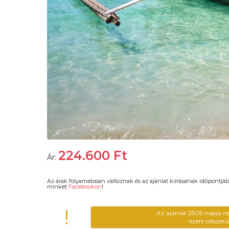
224.600
Ft
Ár:
Az árak folyamatosan változnak és az ajánlat kiírásanak időpontjáb
minket
Facebookon
!
!
Az ajánlat 2509 napja n
ezért célszer