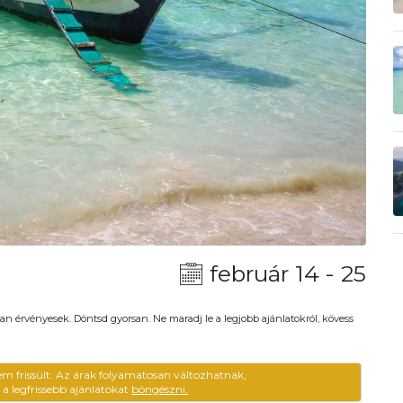
február 14 - 25
an érvényesek. Döntsd gyorsan. Ne maradj le a legjobb ajánlatokról, kövess
em frissült. Az árak folyamatosan változhatnak,
ű a legfrissebb ajánlatokat
böngészni.