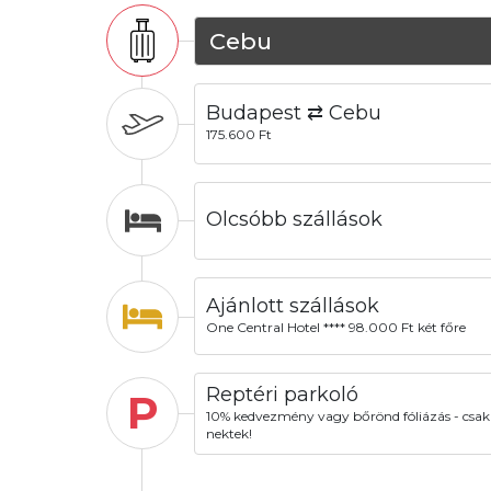
Cebu
Budapest ⇄ Cebu
175.600 Ft
Olcsóbb szállások
Ajánlott szállások
One Central Hotel **** 98.000 Ft két főre
Reptéri parkoló
P
10% kedvezmény vagy bőrönd fóliázás - csak
nektek!