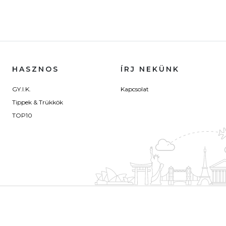
HASZNOS
ÍRJ NEKÜNK
GY.I.K.
Kapcsolat
Tippek & Trükkök
TOP10