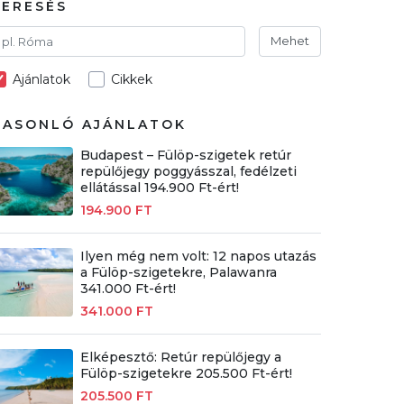
KERESÉS
Mehet
Ajánlatok
Cikkek
HASONLÓ AJÁNLATOK
Budapest – Fülöp-szigetek retúr
repülőjegy poggyásszal, fedélzeti
ellátással 194.900 Ft-ért!
194.900 FT
Ilyen még nem volt: 12 napos utazás
a Fülöp-szigetekre, Palawanra
341.000 Ft-ért!
341.000 FT
Elképesztő: Retúr repülőjegy a
Fülöp-szigetekre 205.500 Ft-ért!
205.500 FT