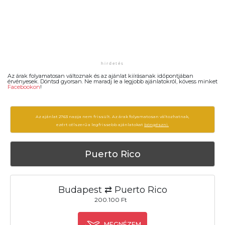
Az árak folyamatosan változnak és az ajánlat kiírásanak időpontjában
érvényesek. Döntsd gyorsan. Ne maradj le a legjobb ajánlatokról, kövess minket
Facebookon
!
Az ajánlat 2763 napja nem frissült. Az árak folyamatosan változhatnak,
ezért célszerű a legfrissebb ajánlatokat
böngészni.
Puerto Rico
Budapest ⇄ Puerto Rico
200.100 Ft
MEGNÉZEM