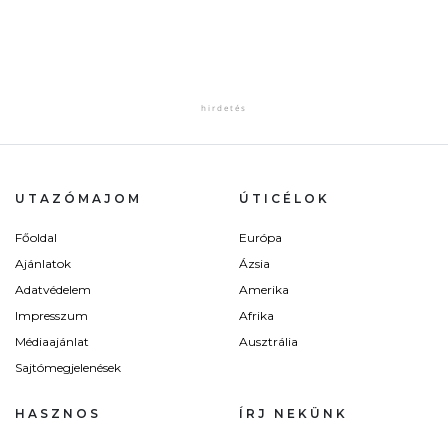
UTAZÓMAJOM
ÚTICÉLOK
Főoldal
Európa
Ajánlatok
Ázsia
Adatvédelem
Amerika
Impresszum
Afrika
Médiaajánlat
Ausztrália
Sajtómegjelenések
HASZNOS
ÍRJ NEKÜNK