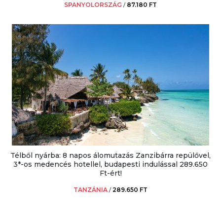
SPANYOLORSZÁG
/
87.180 FT
Télből nyárba: 8 napos álomutazás Zanzibárra repülővel,
3*-os medencés hotellel, budapesti indulással 289.650
Ft-ért!
TANZÁNIA
/
289.650 FT