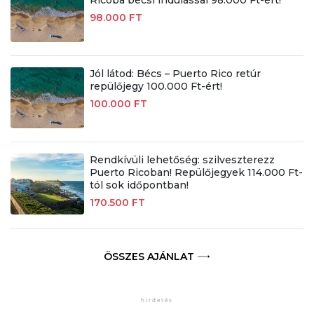
Ricoba bécsi indulással 98.000 Ft-ért!
98.000 FT
Jól látod: Bécs – Puerto Rico retúr
repülőjegy 100.000 Ft-ért!
100.000 FT
Rendkívüli lehetőség: szilveszterezz
Puerto Ricoban! Repülőjegyek 114.000 Ft-
tól sok időpontban!
170.500 FT
ÖSSZES AJÁNLAT