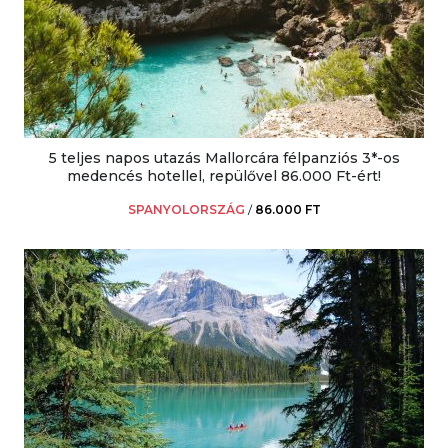
5 teljes napos utazás Mallorcára félpanziós 3*-os
medencés hotellel, repülővel 86.000 Ft-ért!
SPANYOLORSZÁG
/
86.000 FT