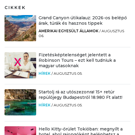
CIKKEK
Grand Canyon útikalauz: 2026-os belépő
árak, túrák és hasznos tippek
AMERIKAI EGYESÜLT ÁLLAMOK
/
AUGUSZTUS
06.
Fizetésképtelenséget jelentett a
Robinson Tours – ezt kell tudniuk a
magyar utasoknak
HÍREK
/
AUGUSZTUS 05.
Startolj rá az utószezonra! 15+ retúr
repülőjegy Budapestről 18.980 Ft alatt!
HÍREK
/
AUGUSZTUS 05.
Hello Kitty-őrület Tokióban: megnyílt a
hotel, ahol rajongóként beléphetsz a