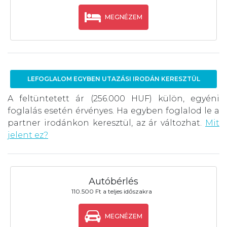
MEGNÉZEM
LEFOGLALOM EGYBEN UTAZÁSI IRODÁN KERESZTÜL
A feltüntetett ár (256.000 HUF) külön, egyéni
foglalás esetén érvényes. Ha egyben foglalod le a
partner irodánkon keresztül, az ár változhat.
Mit
jelent ez?
Autóbérlés
110.500 Ft a teljes időszakra
MEGNÉZEM