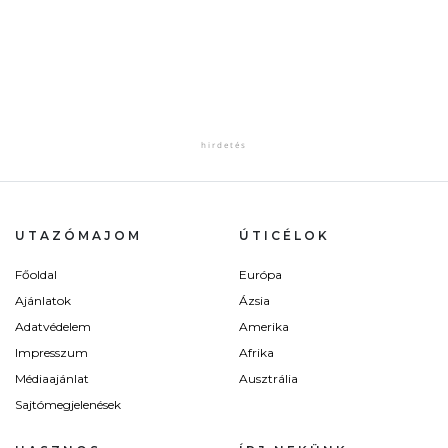
UTAZÓMAJOM
ÚTICÉLOK
Főoldal
Európa
Ajánlatok
Ázsia
Adatvédelem
Amerika
Impresszum
Afrika
Médiaajánlat
Ausztrália
Sajtómegjelenések