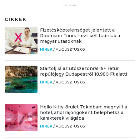
CIKKEK
Fizetésképtelenséget jelentett a
Robinson Tours – ezt kell tudniuk a
magyar utasoknak
HÍREK
/
AUGUSZTUS 05.
Startolj rá az utószezonra! 15+ retúr
repülőjegy Budapestről 18.980 Ft alatt!
HÍREK
/
AUGUSZTUS 05.
Hello Kitty-őrület Tokióban: megnyílt a
hotel, ahol rajongóként beléphetsz a
karakterek világába
HÍREK
/
AUGUSZTUS 05.