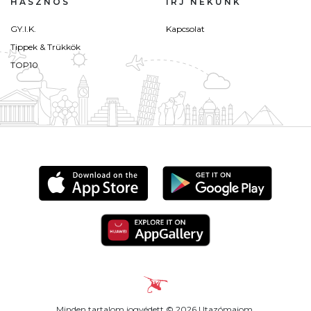
HASZNOS
ÍRJ NEKÜNK
GY.I.K.
Kapcsolat
Tippek & Trükkök
TOP10
Minden tartalom jogvédett © 2026 Utazómajom.