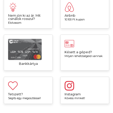
Nem jön ki az ár. Mit
Airbnb
csinálok rosszul?
10.100 Ft kupon
Elolvasom
Késett a géped?
Milyen lehetőségeid vannak
Bankkártya
Tetszett?
Instagram
Segíts egy megosztással!
Kövess minket!