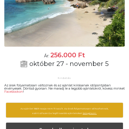
256.000
Ft
Ár:
október 27 - november 5
Az árak folyamatosan változnak és az ajánlat kiírásanak időpontjában
érvényesek. Döntsd gyorsan. Ne maradj le a legjobb ajánlatokról, kövess minket
Facebookon
!
Az ajánlat 1869 napja nem frissült. Az árak folyamatosan változhatnak,
ezért célszerű a legfrissebb ajánlatokat
böngészni.