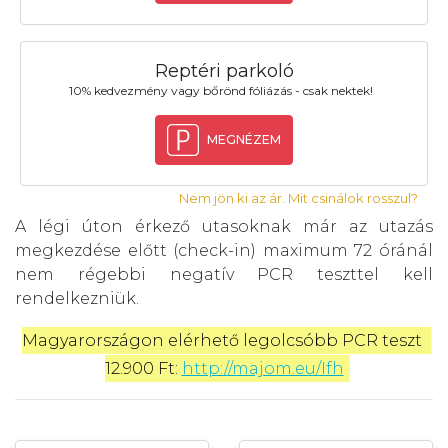
Reptéri parkoló
10% kedvezmény vagy bőrönd fóliázás - csak nektek!
MEGNÉZEM
Nem jön ki az ár. Mit csinálok rosszul?
A légi úton érkező utasoknak már az utazás
megkezdése előtt (check-in) maximum 72 óránál
nem régebbi negatív PCR teszttel kell
rendelkezniük.
Magyarországon elérhető legolcsóbb PCR teszt 
12.900 Ft: 
http://majom.eu/Ifh