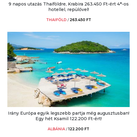
9 napos utazás Thaiföldre, Krabira 263.450 Ft-ért 4*-os
hotellel, repülővel!
THAIFÖLD
/
263.450 FT
Irány Európa egyik legszebb partja még augusztusban!
Egy hét Ksamil 122.200 Ft-ért!
ALBÁNIA
/
122.200 FT