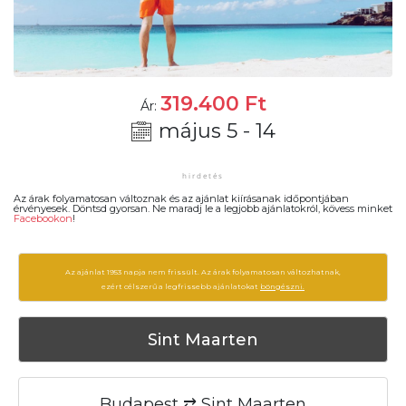
319.400
Ft
Ár:
május 5 - 14
Az árak folyamatosan változnak és az ajánlat kiírásanak időpontjában
érvényesek. Döntsd gyorsan. Ne maradj le a legjobb ajánlatokról, kövess minket
Facebookon
!
Az ajánlat 1953 napja nem frissült. Az árak folyamatosan változhatnak,
ezért célszerű a legfrissebb ajánlatokat
böngészni.
Sint Maarten
Budapest ⇄ Sint Maarten