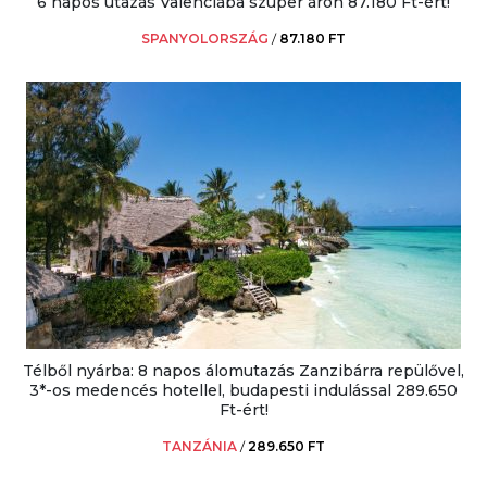
6 napos utazás Valenciába szuper áron 87.180 Ft-ért!
SPANYOLORSZÁG
/
87.180 FT
Télből nyárba: 8 napos álomutazás Zanzibárra repülővel,
3*-os medencés hotellel, budapesti indulással 289.650
Ft-ért!
TANZÁNIA
/
289.650 FT