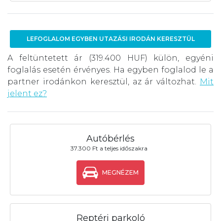
LEFOGLALOM EGYBEN UTAZÁSI IRODÁN KERESZTÜL
A feltüntetett ár (319.400 HUF) külön, egyéni
foglalás esetén érvényes. Ha egyben foglalod le a
partner irodánkon keresztül, az ár változhat.
Mit
jelent ez?
Autóbérlés
37.300 Ft a teljes időszakra
MEGNÉZEM
Reptéri parkoló