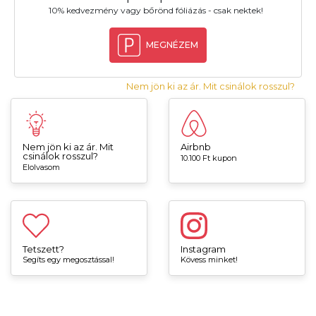
10% kedvezmény vagy bőrönd fóliázás - csak nektek!
MEGNÉZEM
Nem jön ki az ár. Mit csinálok rosszul?
Nem jön ki az ár. Mit
Airbnb
csinálok rosszul?
10.100 Ft kupon
Elolvasom
Tetszett?
Instagram
Segíts egy megosztással!
Kövess minket!