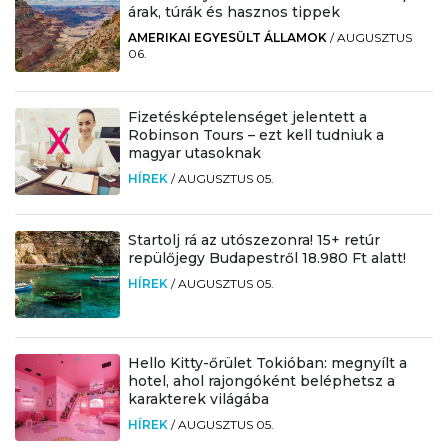
árak, túrák és hasznos tippek
AMERIKAI EGYESÜLT ÁLLAMOK
/
AUGUSZTUS
06.
Fizetésképtelenséget jelentett a
Robinson Tours – ezt kell tudniuk a
magyar utasoknak
HÍREK
/
AUGUSZTUS 05.
Startolj rá az utószezonra! 15+ retúr
repülőjegy Budapestről 18.980 Ft alatt!
HÍREK
/
AUGUSZTUS 05.
Hello Kitty-őrület Tokióban: megnyílt a
hotel, ahol rajongóként beléphetsz a
karakterek világába
HÍREK
/
AUGUSZTUS 05.