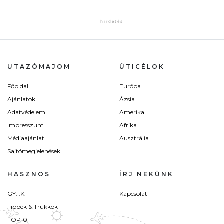
UTAZÓMAJOM
ÚTICÉLOK
Főoldal
Európa
Ajánlatok
Ázsia
Adatvédelem
Amerika
Impresszum
Afrika
Médiaajánlat
Ausztrália
Sajtómegjelenések
HASZNOS
ÍRJ NEKÜNK
GY.I.K.
Kapcsolat
Tippek & Trükkök
TOP10