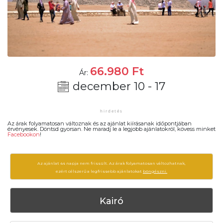
66.980
Ft
Ár:
december 10 - 17
Az árak folyamatosan változnak és az ajánlat kiírásanak időpontjában
érvényesek. Döntsd gyorsan. Ne maradj le a legjobb ajánlatokról, kövess minket
Facebookon
!
Az ajánlat 44 napja nem frissült. Az árak folyamatosan változhatnak,
ezért célszerű a legfrissebb ajánlatokat
böngészni.
Kairó