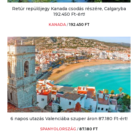
Retúr repülőjegy Kanada csodás részére, Calgaryba
192.450 Ft-ért!
KANADA
/
192.450 FT
6 napos utazás Valenciába szuper áron 87.180 Ft-ért!
SPANYOLORSZÁG
/
87.180 FT