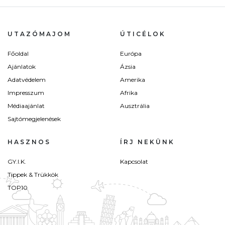
UTAZÓMAJOM
ÚTICÉLOK
Főoldal
Európa
Ajánlatok
Ázsia
Adatvédelem
Amerika
Impresszum
Afrika
Médiaajánlat
Ausztrália
Sajtómegjelenések
HASZNOS
ÍRJ NEKÜNK
GY.I.K.
Kapcsolat
Tippek & Trükkök
TOP10