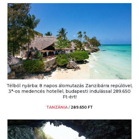
Télből nyárba: 8 napos álomutazás Zanzibárra repülővel,
3*-os medencés hotellel, budapesti indulással 289.650
Ft-ért!
TANZÁNIA
/
289.650 FT