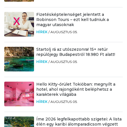
Fizetésképtelenséget jelentett a
Robinson Tours – ezt kell tudniuk a
magyar utasoknak
HÍREK
/
AUGUSZTUS 05.
Startolj rá az utószezonra! 15+ retúr
repülőjegy Budapestről 18.980 Ft alatt!
HÍREK
/
AUGUSZTUS 05.
Hello Kitty-őrület Tokióban: megnyílt a
hotel, ahol rajongóként beléphetsz a
karakterek világába
HÍREK
/
AUGUSZTUS 05.
Íme 2026 legfelkapottabb szigetei: A lista
élén egy karibi álomparadicsom végzett