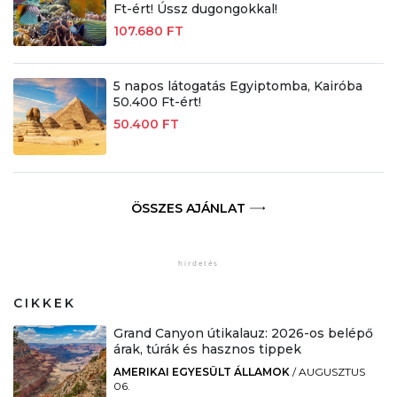
Ft-ért! Ússz dugongokkal!
107.680 FT
5 napos látogatás Egyiptomba, Kairóba
50.400 Ft-ért!
50.400 FT
ÖSSZES AJÁNLAT
CIKKEK
Grand Canyon útikalauz: 2026-os belépő
árak, túrák és hasznos tippek
AMERIKAI EGYESÜLT ÁLLAMOK
/
AUGUSZTUS
06.