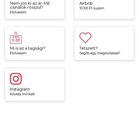
Nem jön ki az ár. Mit
Airbnb
csinálok rosszul?
10.100 Ft kupon
Elolvasom
Mi is az a tagsági?
Tetszett?
Elolvasom
Segíts egy megosztással!
Instagram
Kövess minket!