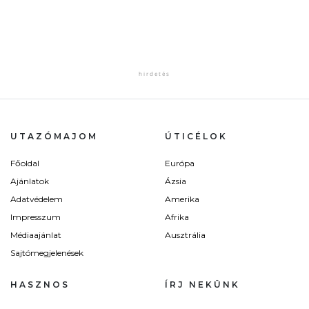
UTAZÓMAJOM
ÚTICÉLOK
Főoldal
Európa
Ajánlatok
Ázsia
Adatvédelem
Amerika
Impresszum
Afrika
Médiaajánlat
Ausztrália
Sajtómegjelenések
HASZNOS
ÍRJ NEKÜNK