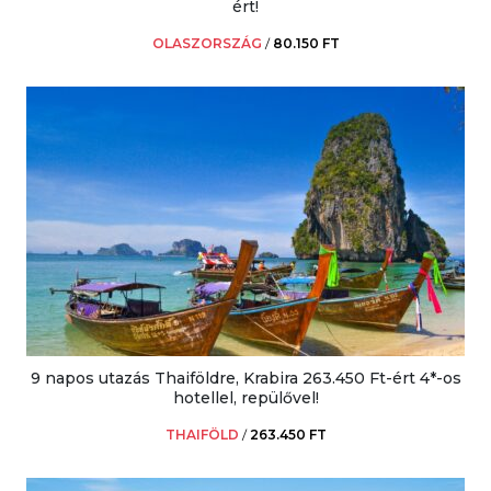
ért!
OLASZORSZÁG
/
80.150 FT
9 napos utazás Thaiföldre, Krabira 263.450 Ft-ért 4*-os
hotellel, repülővel!
THAIFÖLD
/
263.450 FT