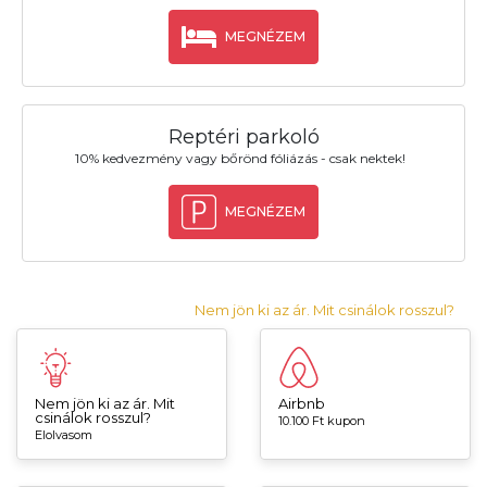
MEGNÉZEM
Reptéri parkoló
10% kedvezmény vagy bőrönd fóliázás - csak nektek!
MEGNÉZEM
Nem jön ki az ár. Mit csinálok rosszul?
Nem jön ki az ár. Mit
Airbnb
csinálok rosszul?
10.100 Ft kupon
Elolvasom