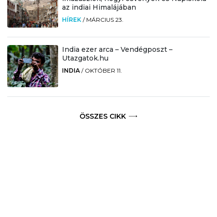
az indiai Himalájában
HÍREK
/
MÁRCIUS 23.
India ezer arca – Vendégposzt –
Utazgatok.hu
INDIA
/
OKTÓBER 11.
ÖSSZES CIKK