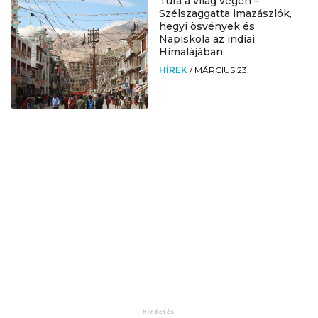
Túra a világ végén –
Szélszaggatta imazászlók,
hegyi ösvények és
Napiskola az indiai
Himalájában
HÍREK
/
MÁRCIUS 23.