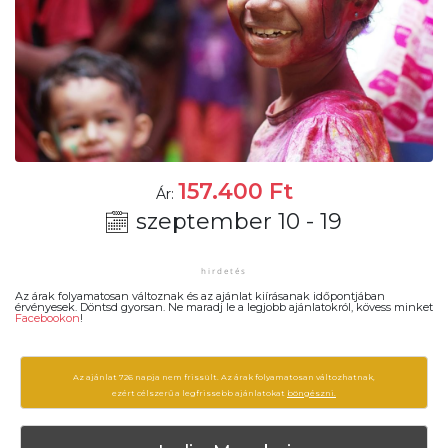
157.400
Ft
Ár:
szeptember 10 - 19
Az árak folyamatosan változnak és az ajánlat kiírásanak időpontjában
érvényesek. Döntsd gyorsan. Ne maradj le a legjobb ajánlatokról, kövess minket
Facebookon
!
Az ajánlat 726 napja nem frissült. Az árak folyamatosan változhatnak,
ezért célszerű a legfrissebb ajánlatokat
böngészni.