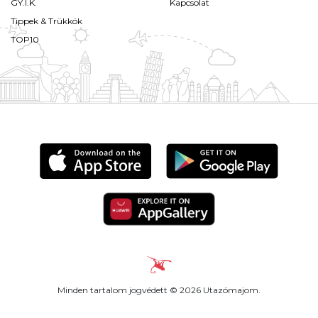
GY.I.K.
Kapcsolat
Tippek & Trükkök
TOP10
Minden tartalom jogvédett © 2026 Utazómajom.