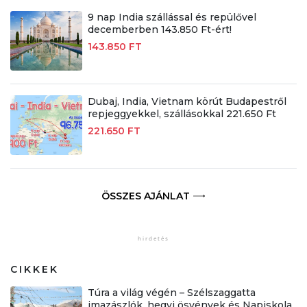
9 nap India szállással és repülővel
decemberben 143.850 Ft-ért!
143.850 FT
Dubaj, India, Vietnam körút Budapestről
repjeggyekkel, szállásokkal 221.650 Ft
221.650 FT
ÖSSZES AJÁNLAT
CIKKEK
Túra a világ végén – Szélszaggatta
imazászlók, hegyi ösvények és Napiskola