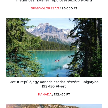
medencés hotellel, repülővel 86.000 Ft-ért!
SPANYOLORSZÁG
/
86.000 FT
Retúr repülőjegy Kanada csodás részére, Calgaryba
192.450 Ft-ért!
KANADA
/
192.450 FT