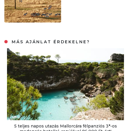
MÁS AJÁNLAT ÉRDEKELNE?
5 teljes napos utazás Mallorcára félpanziós 3*-os