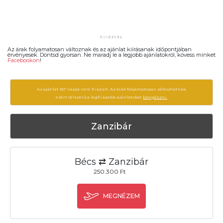
Az árak folyamatosan változnak és az ajánlat kiírásanak időpontjában
érvényesek. Döntsd gyorsan. Ne maradj le a legjobb ajánlatokról, kövess minket
Facebookon
!
Az ajánlat 167 napja nem frissült. Az árak folyamatosan változhatnak,
ezért célszerű a legfrissebb ajánlatokat
böngészni.
Zanzibár
Bécs ⇄ Zanzibár
250.300 Ft
MEGNÉZEM