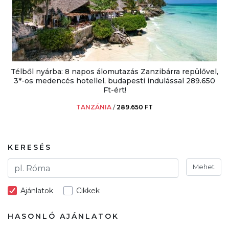
Télből nyárba: 8 napos álomutazás Zanzibárra repülővel,
3*-os medencés hotellel, budapesti indulással 289.650
Ft-ért!
TANZÁNIA
/
289.650 FT
KERESÉS
Mehet
Ajánlatok
Cikkek
HASONLÓ AJÁNLATOK