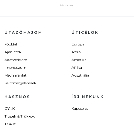
UTAZÓMAJOM
ÚTICÉLOK
Főoldal
Európa
Ajánlatok
Ázsia
Adatvédelem
Amerika
Impresszum
Afrika
Médiaajánlat
Ausztrália
Sajtómegjelenések
HASZNOS
ÍRJ NEKÜNK
GY.I.K.
Kapcsolat
Tippek & Trükkök
TOP10