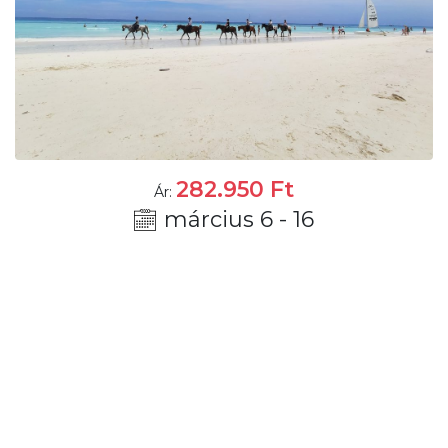
282.950
Ft
Ár:
március 6 - 16