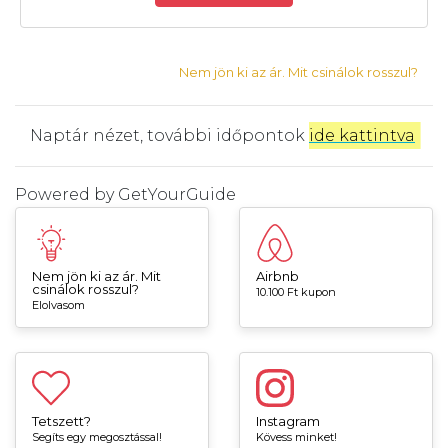
Nem jön ki az ár. Mit csinálok rosszul?
Naptár nézet, további időpontok
ide kattintva
.
Powered by
GetYourGuide
Nem jön ki az ár. Mit
Airbnb
csinálok rosszul?
10.100 Ft kupon
Elolvasom
Tetszett?
Instagram
Segíts egy megosztással!
Kövess minket!