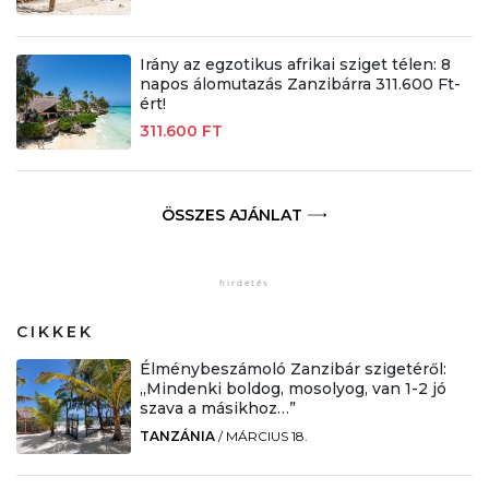
Irány az egzotikus afrikai sziget télen: 8
napos álomutazás Zanzibárra 311.600 Ft-
ért!
311.600 FT
ÖSSZES AJÁNLAT
CIKKEK
Élménybeszámoló Zanzibár szigetéről:
„Mindenki boldog, mosolyog, van 1-2 jó
szava a másikhoz…”
TANZÁNIA
/
MÁRCIUS 18.