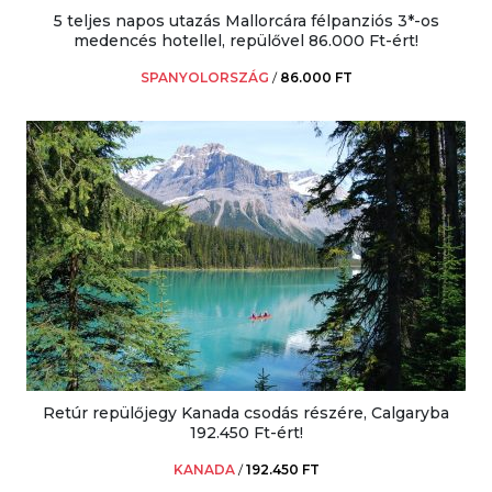
5 teljes napos utazás Mallorcára félpanziós 3*-os
medencés hotellel, repülővel 86.000 Ft-ért!
SPANYOLORSZÁG
/
86.000 FT
Retúr repülőjegy Kanada csodás részére, Calgaryba
192.450 Ft-ért!
KANADA
/
192.450 FT