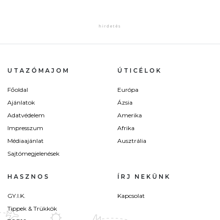
UTAZÓMAJOM
ÚTICÉLOK
Főoldal
Európa
Ajánlatok
Ázsia
Adatvédelem
Amerika
Impresszum
Afrika
Médiaajánlat
Ausztrália
Sajtómegjelenések
HASZNOS
ÍRJ NEKÜNK
GY.I.K.
Kapcsolat
Tippek & Trükkök