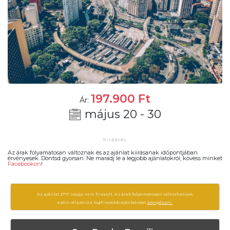
197.900
Ft
Ár:
május 20 - 30
Az árak folyamatosan változnak és az ajánlat kiírásanak időpontjában
érvényesek. Döntsd gyorsan. Ne maradj le a legjobb ajánlatokról, kövess minket
Facebookon
!
Az ajánlat 2717 napja nem frissült. Az árak folyamatosan változhatnak,
ezért célszerű a legfrissebb ajánlatokat
böngészni.