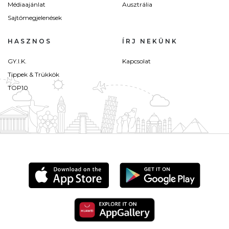
Médiaajánlat
Ausztrália
Sajtómegjelenések
HASZNOS
ÍRJ NEKÜNK
GY.I.K.
Kapcsolat
Tippek & Trükkök
TOP10