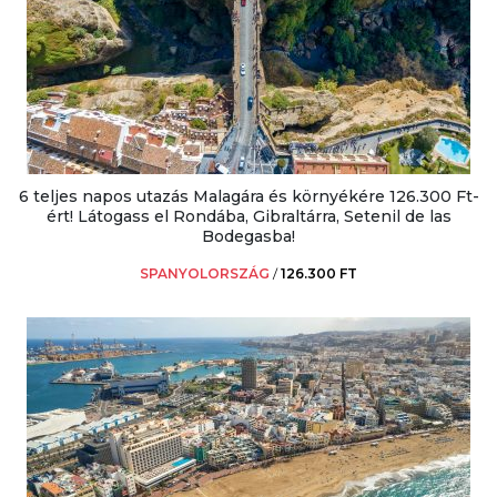
6 teljes napos utazás Malagára és környékére 126.300 Ft-
ért! Látogass el Rondába, Gibraltárra, Setenil de las
Bodegasba!
SPANYOLORSZÁG
/
126.300 FT