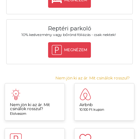
Reptéri parkoló
10% kedvezmény vagy bőrönd fóliázás - csak nektek!
MEGNÉZEM
Nem jön ki az ár. Mit csinálok rosszul?
Nem jön ki az ár. Mit
Airbnb
csinálok rosszul?
10.100 Ft kupon
Elolvasom