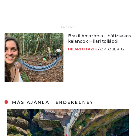
Brazil Amazónia – hátizsákos
kalandok Hilari tollából
HILARI UTAZIK
/
OKTÓBER 18.
MÁS AJÁNLAT ÉRDEKELNE?