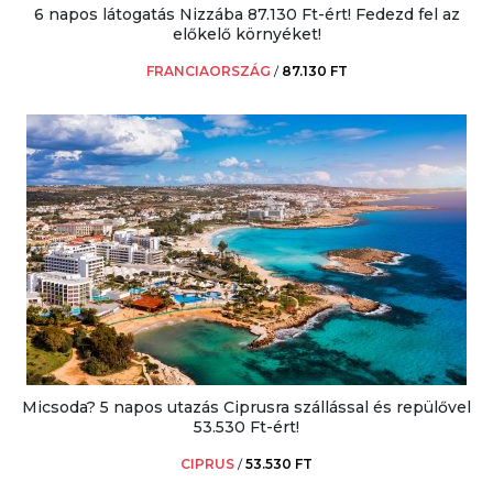
6 napos látogatás Nizzába 87.130 Ft-ért! Fedezd fel az
előkelő környéket!
FRANCIAORSZÁG
/
87.130 FT
Micsoda? 5 napos utazás Ciprusra szállással és repülővel
53.530 Ft-ért!
CIPRUS
/
53.530 FT