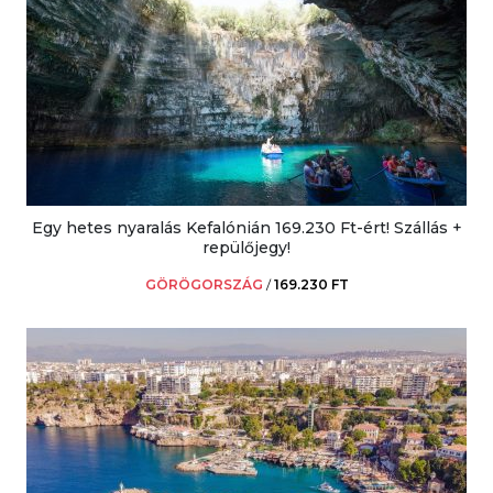
Egy hetes nyaralás Kefalónián 169.230 Ft-ért! Szállás +
repülőjegy!
GÖRÖGORSZÁG
/
169.230 FT