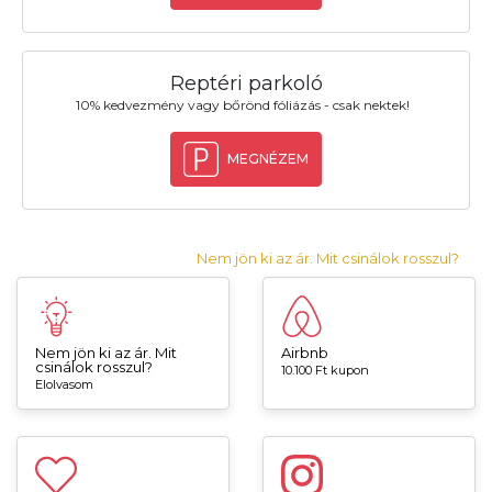
Reptéri parkoló
10% kedvezmény vagy bőrönd fóliázás - csak nektek!
MEGNÉZEM
Nem jön ki az ár. Mit csinálok rosszul?
Nem jön ki az ár. Mit
Airbnb
csinálok rosszul?
10.100 Ft kupon
Elolvasom