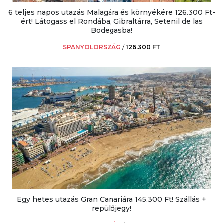
6 teljes napos utazás Malagára és környékére 126.300 Ft-
ért! Látogass el Rondába, Gibraltárra, Setenil de las
Bodegasba!
SPANYOLORSZÁG
/
126.300 FT
Egy hetes utazás Gran Canariára 145.300 Ft! Szállás +
repülőjegy!