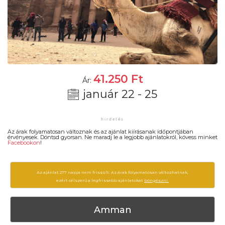
41.250
Ft
Ár:
január 22 - 25
Az árak folyamatosan változnak és az ajánlat kiírásanak időpontjában
érvényesek. Döntsd gyorsan. Ne maradj le a legjobb ajánlatokról, kövess minket
Facebookon
!
Az ajánlat 277 napja nem frissült. Az árak folyamatosan változhatnak,
ezért célszerű a legfrissebb ajánlatokat
böngészni.
Amman