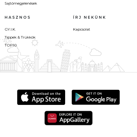
Sajtómegjelenések
HASZNOS
ÍRJ NEKÜNK
GY.I.K.
Kapcsolat
Tippek & Trükkök
TOP10