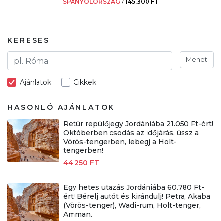
SPANYOLORSZÁG
/
145.300 FT
KERESÉS
Mehet
Ajánlatok
Cikkek
HASONLÓ AJÁNLATOK
Retúr repülőjegy Jordániába 21.050 Ft-ért!
Októberben csodás az időjárás, ússz a
Vörös-tengerben, lebegj a Holt-
tengerben!
44.250 FT
Egy hetes utazás Jordániába 60.780 Ft-
ért! Bérelj autót és kirándulj! Petra, Akaba
(Vörös-tenger), Wadi-rum, Holt-tenger,
Amman.