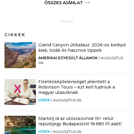
ÖSSZES AJÁNLAT
CIKKEK
Grand Canyon útikalauz: 2026-os belépő
árak, túrák és hasznos tippek
AMERIKAI EGYESÜLT ÁLLAMOK
/
AUGUSZTUS
06.
Fizetésképtelenséget jelentett a
Robinson Tours – ezt kell tudniuk a
magyar utasoknak
HÍREK
/
AUGUSZTUS 05.
Startolj rá az utószezonra! 15+ retúr
repülőjegy Budapestről 18.980 Ft alatt!
HÍREK
/
AUGUSZTUS 05.