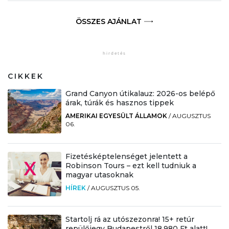
ÖSSZES AJÁNLAT
CIKKEK
Grand Canyon útikalauz: 2026-os belépő
árak, túrák és hasznos tippek
AMERIKAI EGYESÜLT ÁLLAMOK
/
AUGUSZTUS
06.
Fizetésképtelenséget jelentett a
Robinson Tours – ezt kell tudniuk a
magyar utasoknak
HÍREK
/
AUGUSZTUS 05.
Startolj rá az utószezonra! 15+ retúr
repülőjegy Budapestről 18.980 Ft alatt!