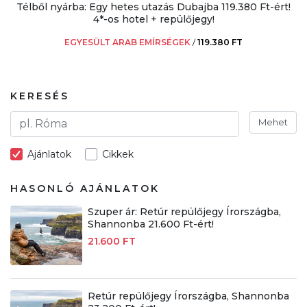
Télből nyárba: Egy hetes utazás Dubajba 119.380 Ft-ért!
4*-os hotel + repülőjegy!
EGYESÜLT ARAB EMÍRSÉGEK
/
119.380 FT
KERESÉS
Mehet
Ajánlatok
Cikkek
HASONLÓ AJÁNLATOK
Szuper ár: Retúr repülőjegy Írországba,
Shannonba 21.600 Ft-ért!
21.600 FT
Retúr repülőjegy Írországba, Shannonba