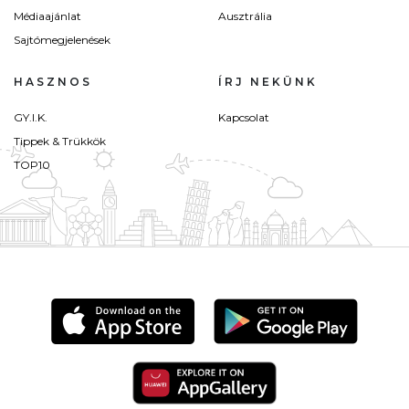
Médiaajánlat
Ausztrália
Sajtómegjelenések
HASZNOS
ÍRJ NEKÜNK
GY.I.K.
Kapcsolat
Tippek & Trükkök
TOP10