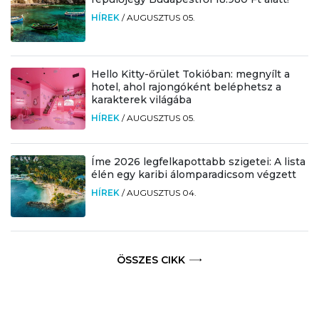
HÍREK
/
AUGUSZTUS 05.
Hello Kitty-őrület Tokióban: megnyílt a
hotel, ahol rajongóként beléphetsz a
karakterek világába
HÍREK
/
AUGUSZTUS 05.
Íme 2026 legfelkapottabb szigetei: A lista
élén egy karibi álomparadicsom végzett
HÍREK
/
AUGUSZTUS 04.
ÖSSZES CIKK