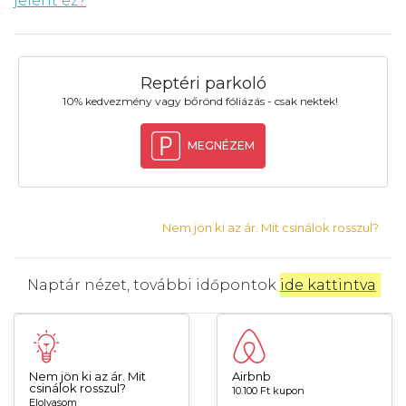
jelent ez?
Reptéri parkoló
10% kedvezmény vagy bőrönd fóliázás - csak nektek!
MEGNÉZEM
Nem jön ki az ár. Mit csinálok rosszul?
Naptár nézet, további időpontok
ide kattintva
.
Nem jön ki az ár. Mit
Airbnb
csinálok rosszul?
10.100 Ft kupon
Elolvasom