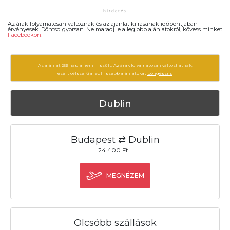
Az árak folyamatosan változnak és az ajánlat kiírásanak időpontjában
érvényesek. Döntsd gyorsan. Ne maradj le a legjobb ajánlatokról, kövess minket
Facebookon
!
Az ajánlat 256 napja nem frissült. Az árak folyamatosan változhatnak,
ezért célszerű a legfrissebb ajánlatokat
böngészni.
Dublin
Budapest ⇄ Dublin
24.400 Ft
MEGNÉZEM
Olcsóbb szállások