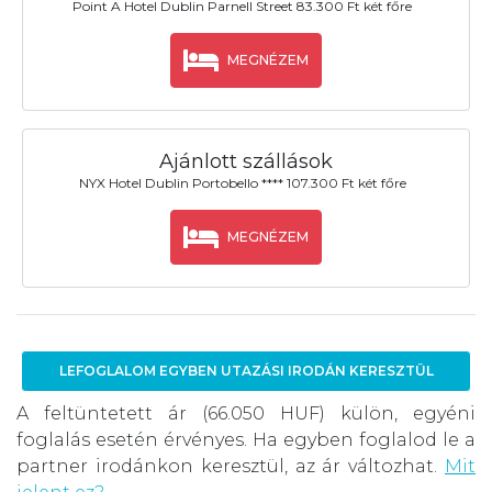
Point A Hotel Dublin Parnell Street 83.300 Ft két főre
MEGNÉZEM
Ajánlott szállások
NYX Hotel Dublin Portobello **** 107.300 Ft két főre
MEGNÉZEM
LEFOGLALOM EGYBEN UTAZÁSI IRODÁN KERESZTÜL
A feltüntetett ár (66.050 HUF) külön, egyéni
foglalás esetén érvényes. Ha egyben foglalod le a
partner irodánkon keresztül, az ár változhat.
Mit