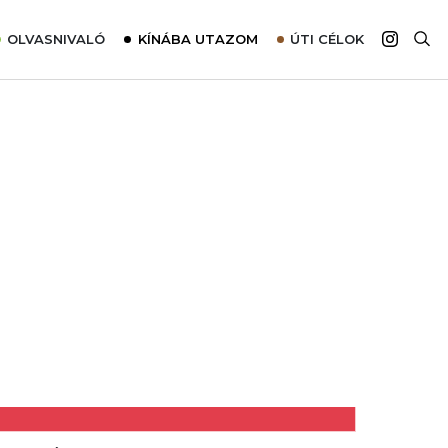
OLVASNIVALÓ
KÍNÁBA UTAZOM
ÚTI CÉLOK
Top 10 látnivalók térképpel
Európa
Tudnivalók az ajánlatok lefoglalásához
Ázsia
Tippek & Trükkök
Amerika
Utazómajom – CitySIM kártya a világutazóknak
Afrika
Interjú
Ausztrália
Élménybeszámolók
Szállodalátogatás
Sajtómegjelenések