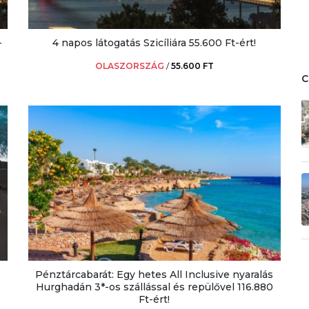
-
4 napos látogatás Szicíliára 55.600 Ft-ért!
OLASZORSZÁG
/
55.600 FT
Pénztárcabarát: Egy hetes All Inclusive nyaralás
Hurghadán 3*-os szállással és repülővel 116.880
Ft-ért!