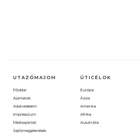
UTAZÓMAJOM
ÚTICÉLOK
Főoldal
Európa
Ajánlatok
Ázsia
Adatvédelem
Amerika
Impresszum
Afrika
Médiaajánlat
Ausztrália
Sajtómegjelenések