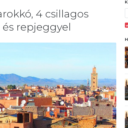
rokkó, 4 csillagos
l és repjeggyel