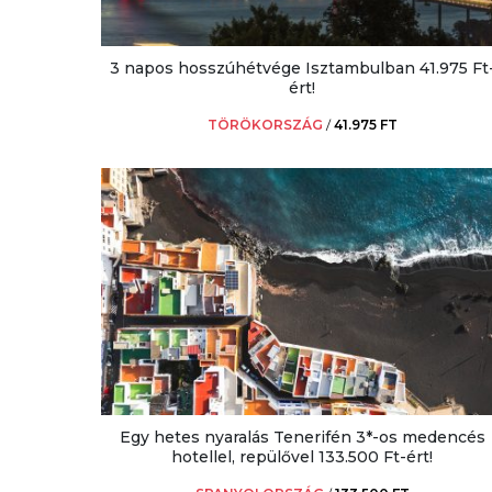
3 napos hosszúhétvége Isztambulban 41.975 Ft
ért!
TÖRÖKORSZÁG
/
41.975 FT
Egy hetes nyaralás Tenerifén 3*-os medencés
hotellel, repülővel 133.500 Ft-ért!