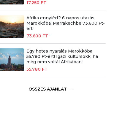
17.250 FT
Afrika ennyiért? 6 napos utazás
Marokkóba, Marrakechbe 73.600 Ft-
ért!
73.600 FT
Egy hetes nyaralás Marokkóba
55.780 Ft-ért! Igazi kultúrsokk, ha
még nem voltál Afrikában!
55.780 FT
ÖSSZES AJÁNLAT