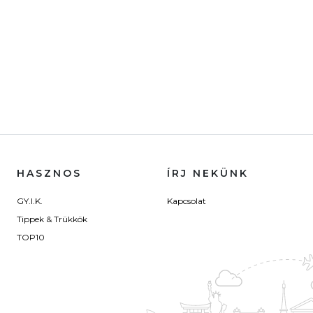
HASZNOS
ÍRJ NEKÜNK
GY.I.K.
Kapcsolat
Tippek & Trükkök
TOP10