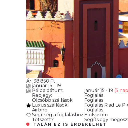
Ár:
38.850
Ft
január 15 - 19
Példa dátum:
január 15 - 19
(5 nap
Repjegy:
Foglalás
Olcsóbb szállások:
Foglalás
Luxus szállások:
Foglalás
Riad Le Pl
Airbnb:
Foglalás
Segítség a foglaláshoz:
Elolvasom
Tetszett?
Segíts egy megoszt
TALÁN EZ IS ÉRDEKELHET