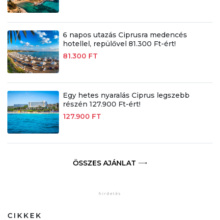
6 napos utazás Ciprusra medencés
hotellel, repülővel 81.300 Ft-ért!
81.300 FT
Egy hetes nyaralás Ciprus legszebb
részén 127.900 Ft-ért!
127.900 FT
ÖSSZES AJÁNLAT
CIKKEK