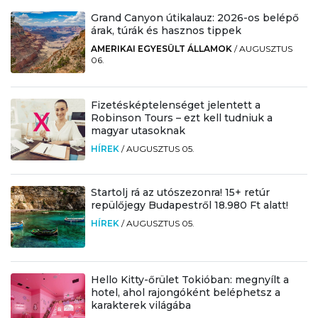
Grand Canyon útikalauz: 2026-os belépő
árak, túrák és hasznos tippek
AMERIKAI EGYESÜLT ÁLLAMOK
/
AUGUSZTUS
06.
Fizetésképtelenséget jelentett a
Robinson Tours – ezt kell tudniuk a
magyar utasoknak
HÍREK
/
AUGUSZTUS 05.
Startolj rá az utószezonra! 15+ retúr
repülőjegy Budapestről 18.980 Ft alatt!
HÍREK
/
AUGUSZTUS 05.
Hello Kitty-őrület Tokióban: megnyílt a
hotel, ahol rajongóként beléphetsz a
karakterek világába