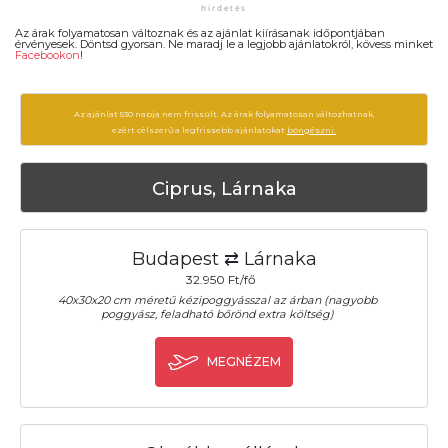
Az árak folyamatosan változnak és az ajánlat kiírásanak időpontjában
érvényesek. Döntsd gyorsan. Ne maradj le a legjobb ajánlatokról, kövess minket
Facebookon
!
Az ajánlat 530 napja nem frissült. Az árak folyamatosan változhatnak,
ezért célszerű a legfrissebb ajánlatokat
böngészni.
Ciprus, Lárnaka
Budapest ⇄ Lárnaka
32.950 Ft/fő
40x30x20 cm méretű kézipoggyásszal az árban (nagyobb
poggyász, feladható bőrönd extra költség)
MEGNÉZEM