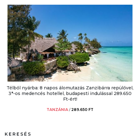
Télből nyárba: 8 napos álomutazás Zanzibárra repülővel,
3*-os medencés hotellel, budapesti indulással 289.650
Ft-ért!
TANZÁNIA
/
289.650 FT
KERESÉS