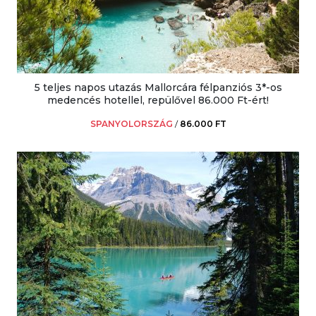
5 teljes napos utazás Mallorcára félpanziós 3*-os
medencés hotellel, repülővel 86.000 Ft-ért!
SPANYOLORSZÁG
/
86.000 FT