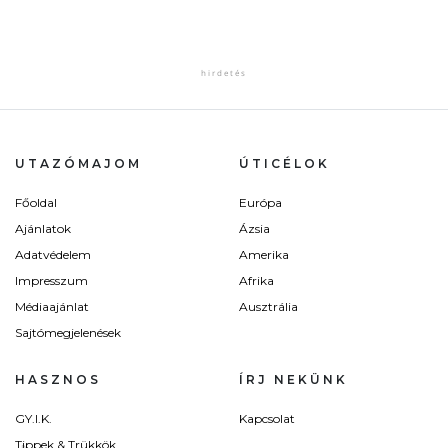
UTAZÓMAJOM
ÚTICÉLOK
Főoldal
Európa
Ajánlatok
Ázsia
Adatvédelem
Amerika
Impresszum
Afrika
Médiaajánlat
Ausztrália
Sajtómegjelenések
HASZNOS
ÍRJ NEKÜNK
GY.I.K.
Kapcsolat
Tippek & Trükkök