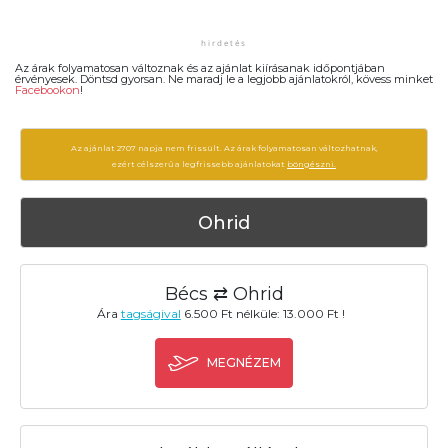
Az árak folyamatosan változnak és az ajánlat kiírásanak időpontjában
érvényesek. Döntsd gyorsan. Ne maradj le a legjobb ajánlatokról, kövess minket
Facebookon
!
Az ajánlat 2707 napja nem frissült. Az árak folyamatosan változhatnak,
ezért célszerű a legfrissebb ajánlatokat
böngészni.
Ohrid
Bécs ⇄ Ohrid
Ára
tagságival
6.500 Ft nélküle: 13.000 Ft !
MEGNÉZEM