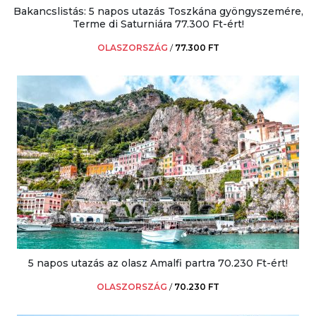
Bakancslistás: 5 napos utazás Toszkána gyöngyszemére,
Terme di Saturniára 77.300 Ft-ért!
OLASZORSZÁG
/
77.300 FT
5 napos utazás az olasz Amalfi partra 70.230 Ft-ért!
OLASZORSZÁG
/
70.230 FT