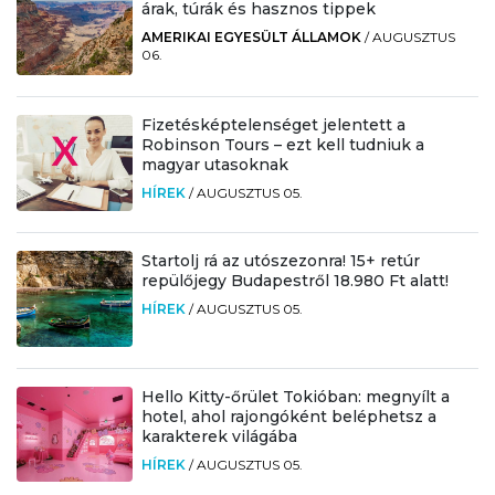
árak, túrák és hasznos tippek
AMERIKAI EGYESÜLT ÁLLAMOK
/
AUGUSZTUS
06.
Fizetésképtelenséget jelentett a
Robinson Tours – ezt kell tudniuk a
magyar utasoknak
HÍREK
/
AUGUSZTUS 05.
Startolj rá az utószezonra! 15+ retúr
repülőjegy Budapestről 18.980 Ft alatt!
HÍREK
/
AUGUSZTUS 05.
Hello Kitty-őrület Tokióban: megnyílt a
hotel, ahol rajongóként beléphetsz a
karakterek világába
HÍREK
/
AUGUSZTUS 05.