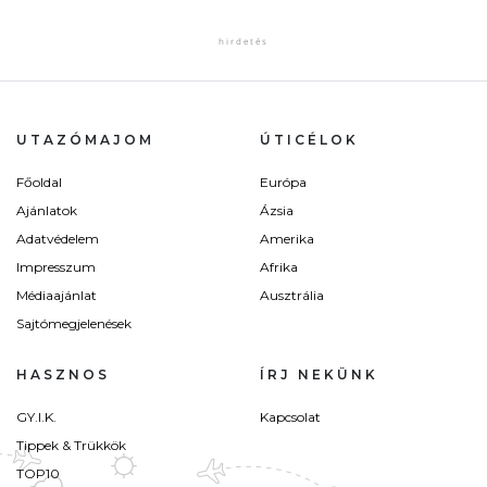
UTAZÓMAJOM
ÚTICÉLOK
Főoldal
Európa
Ajánlatok
Ázsia
Adatvédelem
Amerika
Impresszum
Afrika
Médiaajánlat
Ausztrália
Sajtómegjelenések
HASZNOS
ÍRJ NEKÜNK
GY.I.K.
Kapcsolat
Tippek & Trükkök
TOP10