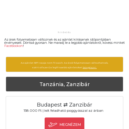
Az árak folyamatosan változnak és az ajánlat kiírásanak időpontjában
érvényesek. Döntsd gyorsan. Ne maradj le a legjobb ajánlatokról, kövess minket
Facebookon
!
Az ajánlat 1871 napja nem frissült. Az árak folyamatosan változhatnak,
ezért célszerű a legfrissebb ajánlatokat
böngészni.
Tanzánia, Zanzibár
Budapest ⇄ Zanzibár
158.000 Ft | két feladható poggyásszal az árban
MEGNÉZEM