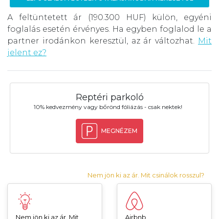
A feltüntetett ár (190.300 HUF) külön, egyéni
foglalás esetén érvényes. Ha egyben foglalod le a
partner irodánkon keresztül, az ár változhat.
Mit
jelent ez?
Reptéri parkoló
10% kedvezmény vagy bőrönd fóliázás - csak nektek!
MEGNÉZEM
Nem jön ki az ár. Mit csinálok rosszul?
Nem jön ki az ár. Mit
Airbnb