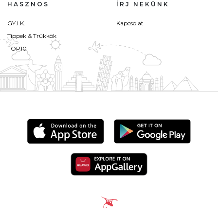
HASZNOS
ÍRJ NEKÜNK
GY.I.K.
Kapcsolat
Tippek & Trükkök
TOP10