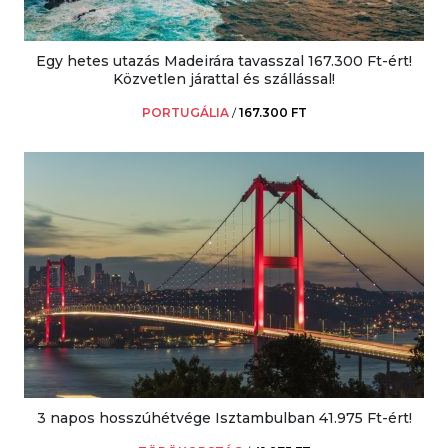
Egy hetes utazás Madeirára tavasszal 167.300 Ft-ért!
Közvetlen járattal és szállással!
PORTUGÁLIA
/
167.300 FT
3 napos hosszúhétvége Isztambulban 41.975 Ft-ért!