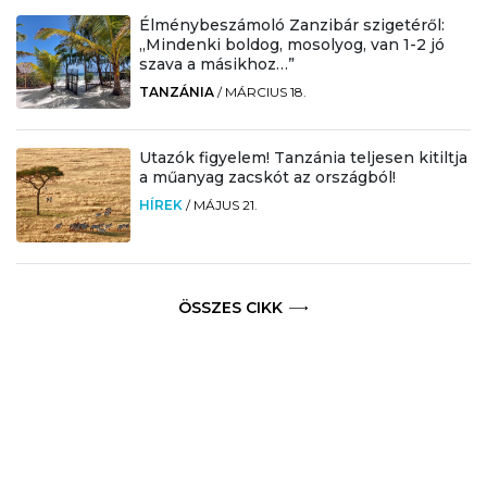
Élménybeszámoló Zanzibár szigetéről:
„Mindenki boldog, mosolyog, van 1-2 jó
szava a másikhoz…”
TANZÁNIA
/
MÁRCIUS 18.
Utazók figyelem! Tanzánia teljesen kitiltja
a műanyag zacskót az országból!
HÍREK
/
MÁJUS 21.
ÖSSZES CIKK