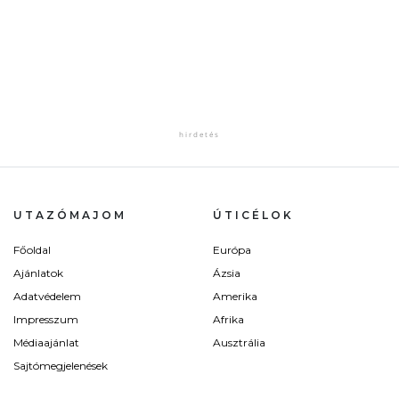
UTAZÓMAJOM
ÚTICÉLOK
Főoldal
Európa
Ajánlatok
Ázsia
Adatvédelem
Amerika
Impresszum
Afrika
Médiaajánlat
Ausztrália
Sajtómegjelenések