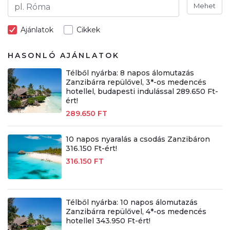
Mehet
Ajánlatok
Cikkek
HASONLÓ AJÁNLATOK
Télből nyárba: 8 napos álomutazás
Zanzibárra repülővel, 3*-os medencés
hotellel, budapesti indulással 289.650 Ft-
ért!
289.650 FT
10 napos nyaralás a csodás Zanzibáron
316.150 Ft-ért!
316.150 FT
Télből nyárba: 10 napos álomutazás
Zanzibárra repülővel, 4*-os medencés
hotellel 343.950 Ft-ért!