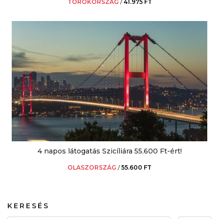
TÖRÖKORSZÁG
/
41.975 FT
4 napos látogatás Szicíliára 55.600 Ft-ért!
OLASZORSZÁG
/
55.600 FT
KERESÉS