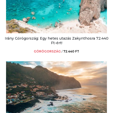
Irány Görögország: Egy hetes utazás Zakynthosra 72.440
Ft-ért!
GÖRÖGORSZÁG
/
72.440 FT