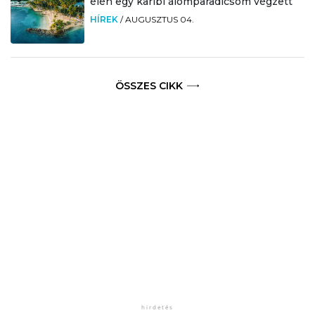
élén egy karibi álomparadicsom végzett
HÍREK
/
AUGUSZTUS 04.
ÖSSZES CIKK