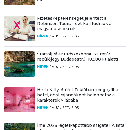
Fizetésképtelenséget jelentett a
Robinson Tours – ezt kell tudniuk a
magyar utasoknak
HÍREK
/
AUGUSZTUS 05.
Startolj rá az utószezonra! 15+ retúr
repülőjegy Budapestről 18.980 Ft alatt!
HÍREK
/
AUGUSZTUS 05.
Hello Kitty-őrület Tokióban: megnyílt a
hotel, ahol rajongóként beléphetsz a
karakterek világába
HÍREK
/
AUGUSZTUS 05.
Íme 2026 legfelkapottabb szigetei: A lista