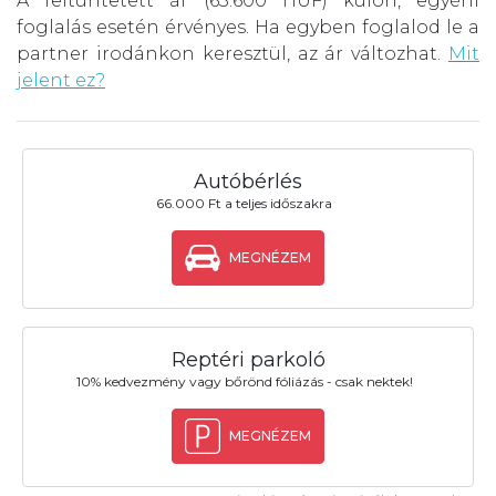
A feltüntetett ár (63.600 HUF) külön, egyéni
foglalás esetén érvényes. Ha egyben foglalod le a
partner irodánkon keresztül, az ár változhat.
Mit
jelent ez?
Autóbérlés
66.000 Ft a teljes időszakra
MEGNÉZEM
Reptéri parkoló
10% kedvezmény vagy bőrönd fóliázás - csak nektek!
MEGNÉZEM