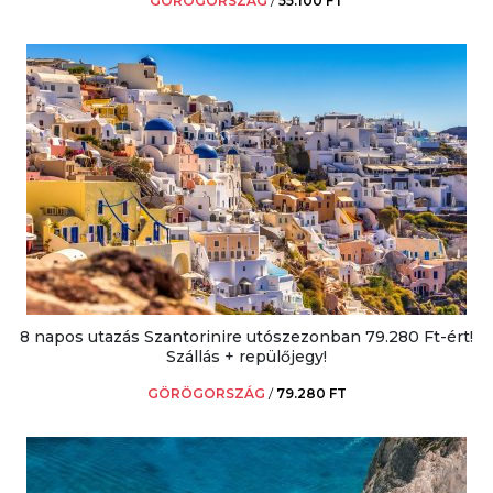
GÖRÖGORSZÁG
/
55.100 FT
8 napos utazás Szantorinire utószezonban 79.280 Ft-ért!
Szállás + repülőjegy!
GÖRÖGORSZÁG
/
79.280 FT