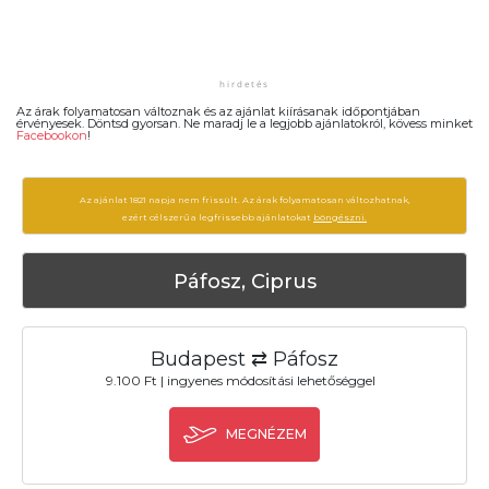
Az árak folyamatosan változnak és az ajánlat kiírásanak időpontjában
érvényesek. Döntsd gyorsan. Ne maradj le a legjobb ajánlatokról, kövess minket
Facebookon
!
Az ajánlat 1821 napja nem frissült. Az árak folyamatosan változhatnak,
ezért célszerű a legfrissebb ajánlatokat
böngészni.
Páfosz, Ciprus
Budapest ⇄ Páfosz
9.100 Ft | ingyenes módosítási lehetőséggel
MEGNÉZEM