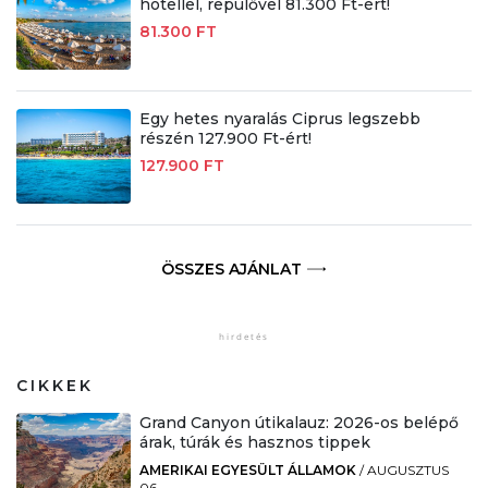
hotellel, repülővel 81.300 Ft-ért!
81.300 FT
Egy hetes nyaralás Ciprus legszebb
részén 127.900 Ft-ért!
127.900 FT
ÖSSZES AJÁNLAT
CIKKEK
Grand Canyon útikalauz: 2026-os belépő
árak, túrák és hasznos tippek
AMERIKAI EGYESÜLT ÁLLAMOK
/
AUGUSZTUS
06.