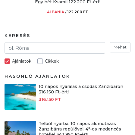
Egy hét Ksamil 122.200 Ft-ért!
ALBÁNIA
/
122.200 FT
KERESÉS
Mehet
Ajánlatok
Cikkek
HASONLÓ AJÁNLATOK
10 napos nyaralás a csodás Zanzibáron
316.150 Ft-ért!
316.150 FT
Télből nyárba: 10 napos álomutazás
Zanzibárra repülővel, 4*-os medencés
hotellel 343.950 Ft-ért!