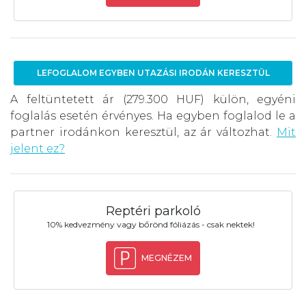
LEFOGLALOM EGYBEN UTAZÁSI IRODÁN KERESZTÜL
A feltüntetett ár (279.300 HUF) külön, egyéni
foglalás esetén érvényes. Ha egyben foglalod le a
partner irodánkon keresztül, az ár változhat.
Mit
jelent ez?
Reptéri parkoló
10% kedvezmény vagy bőrönd fóliázás - csak nektek!
MEGNÉZEM