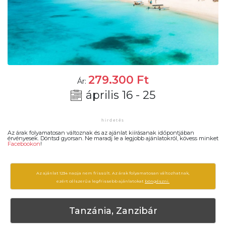
279.300
Ft
Ár:
április 16 - 25
Az árak folyamatosan változnak és az ajánlat kiírásanak időpontjában
érvényesek. Döntsd gyorsan. Ne maradj le a legjobb ajánlatokról, kövess minket
Facebookon
!
Az ajánlat 1234 napja nem frissült. Az árak folyamatosan változhatnak,
ezért célszerű a legfrissebb ajánlatokat
böngészni.
Tanzánia, Zanzibár