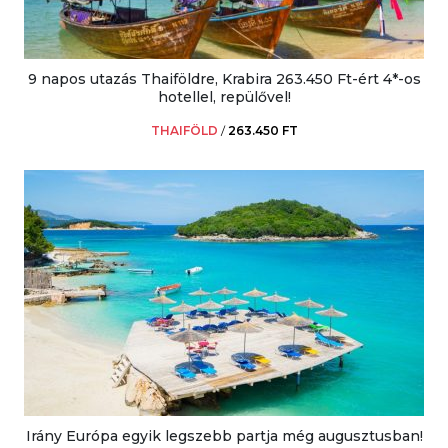
9 napos utazás Thaiföldre, Krabira 263.450 Ft-ért 4*-os
hotellel, repülővel!
THAIFÖLD
/
263.450 FT
Irány Európa egyik legszebb partja még augusztusban!