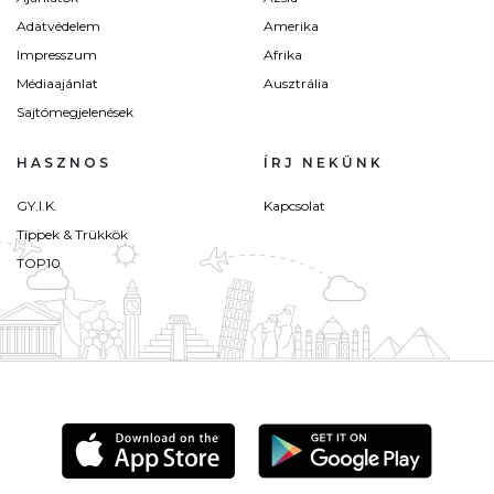
Adatvédelem
Amerika
Impresszum
Afrika
Médiaajánlat
Ausztrália
Sajtómegjelenések
HASZNOS
ÍRJ NEKÜNK
GY.I.K.
Kapcsolat
Tippek & Trükkök
TOP10