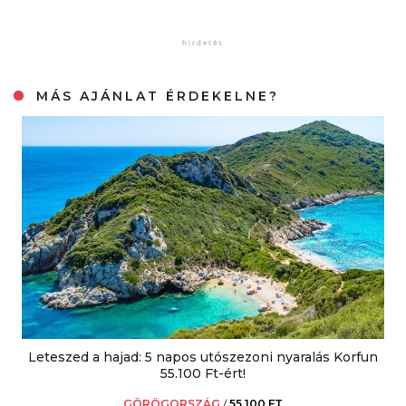
MÁS AJÁNLAT ÉRDEKELNE?
Leteszed a hajad: 5 napos utószezoni nyaralás Korfun
55.100 Ft-ért!
GÖRÖGORSZÁG
/
55.100 FT