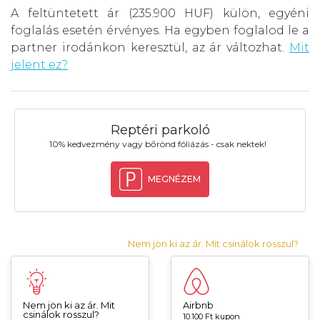
A feltüntetett ár (235.900 HUF) külön, egyéni
foglalás esetén érvényes. Ha egyben foglalod le a
partner irodánkon keresztül, az ár változhat.
Mit
jelent ez?
Reptéri parkoló
10% kedvezmény vagy bőrönd fóliázás - csak nektek!
MEGNÉZEM
Nem jön ki az ár. Mit csinálok rosszul?
Nem jön ki az ár. Mit
Airbnb
csinálok rosszul?
10.100 Ft kupon