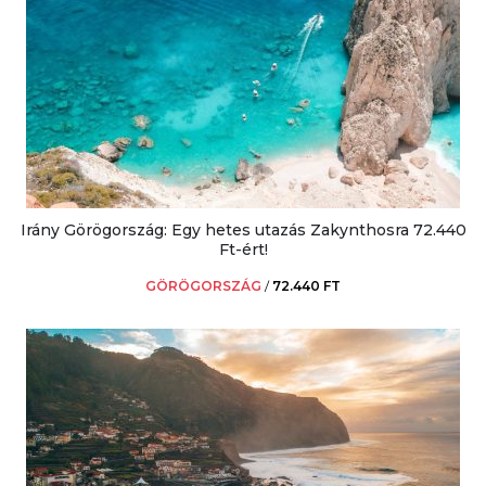
Irány Görögország: Egy hetes utazás Zakynthosra 72.440
Ft-ért!
GÖRÖGORSZÁG
/
72.440 FT