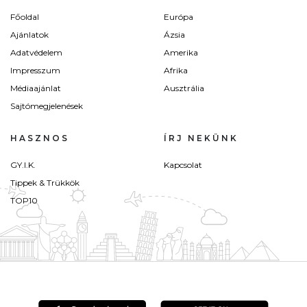
Főoldal
Európa
Ajánlatok
Ázsia
Adatvédelem
Amerika
Impresszum
Afrika
Médiaajánlat
Ausztrália
Sajtómegjelenések
HASZNOS
ÍRJ NEKÜNK
GY.I.K.
Kapcsolat
Tippek & Trükkök
TOP10