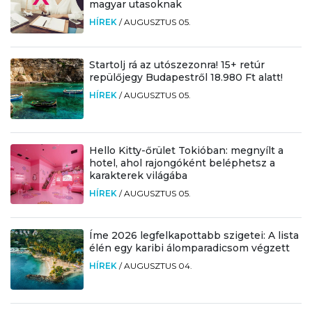
magyar utasoknak
HÍREK
/
AUGUSZTUS 05.
Startolj rá az utószezonra! 15+ retúr
repülőjegy Budapestről 18.980 Ft alatt!
HÍREK
/
AUGUSZTUS 05.
Hello Kitty-őrület Tokióban: megnyílt a
hotel, ahol rajongóként beléphetsz a
karakterek világába
HÍREK
/
AUGUSZTUS 05.
Íme 2026 legfelkapottabb szigetei: A lista
élén egy karibi álomparadicsom végzett
HÍREK
/
AUGUSZTUS 04.