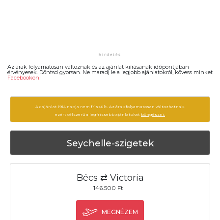
Az árak folyamatosan változnak és az ajánlat kiírásanak időpontjában
érvényesek. Döntsd gyorsan. Ne maradj le a legjobb ajánlatokról, kövess minket
Facebookon
!
Az ajánlat 1914 napja nem frissült. Az árak folyamatosan változhatnak,
ezért célszerű a legfrissebb ajánlatokat
böngészni.
Seychelle-szigetek
Bécs ⇄ Victoria
146.500 Ft
MEGNÉZEM