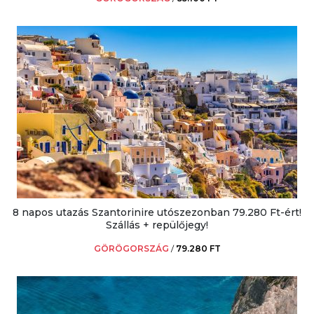
8 napos utazás Szantorinire utószezonban 79.280 Ft-ért!
Szállás + repülőjegy!
GÖRÖGORSZÁG
/
79.280 FT