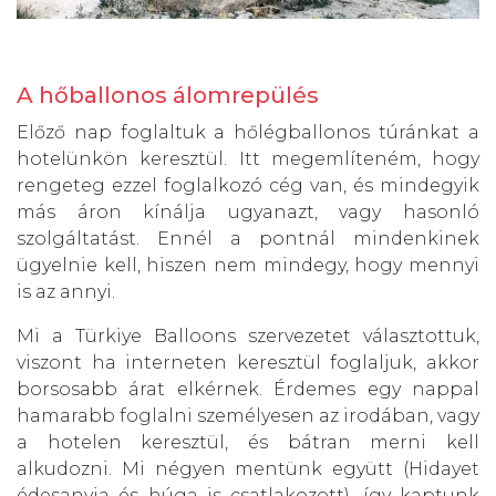
A hőballonos álomrepülés
Előző nap foglaltuk a hőlégballonos túránkat a
hotelünkön keresztül. Itt megemlíteném, hogy
rengeteg ezzel foglalkozó cég van, és mindegyik
más áron kínálja ugyanazt, vagy hasonló
szolgáltatást. Ennél a pontnál mindenkinek
ügyelnie kell, hiszen nem mindegy, hogy mennyi
is az annyi.
Mi a
Türkiye Balloons
szervezetet választottuk,
viszont ha interneten keresztül foglaljuk, akkor
borsosabb árat elkérnek. Érdemes egy nappal
hamarabb foglalni személyesen az irodában, vagy
a hotelen keresztül, és bátran merni kell
alkudozni. Mi négyen mentünk együtt (Hidayet
édesanyja és húga is csatlakozott), így kaptunk