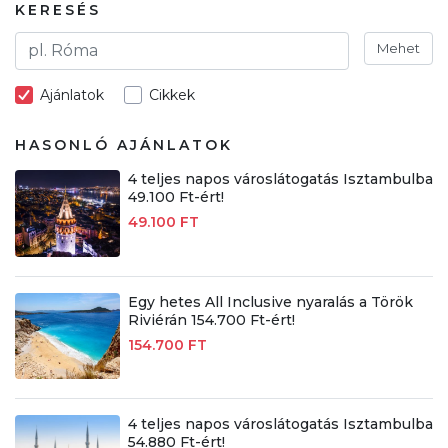
KERESÉS
Mehet
Ajánlatok
Cikkek
HASONLÓ AJÁNLATOK
4 teljes napos városlátogatás Isztambulba
49.100 Ft-ért!
49.100 FT
Egy hetes All Inclusive nyaralás a Török
Riviérán 154.700 Ft-ért!
154.700 FT
4 teljes napos városlátogatás Isztambulba
54.880 Ft-ért!