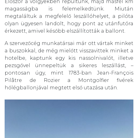
Először a völgyekben repültünk, majd másfél km
magasságba is felemelkedtünk. Miután
megtaláltuk a megfelelő leszállóhelyet, a pilóta
olyan ügyesen landolt, hogy pont az utánfutóra
érkezett, amivel később elszállították a ballont.
A szervezőcég munkatársai már ott vártak minket
a buszokkal, de még mielőtt visszavittek minket a
hotelbe, kaptunk egy kis nassolnivalót, illetve
pezsgővel ünnepeltük a sikeres leszállást, –
pontosan úgy, mint 1783-ban
Jean-François
Pilâtre de Rozier a Montgolfier fivérek
hőlégballonjával megtett első utazása után.