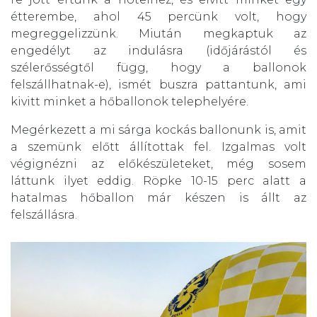
étterembe, ahol 45 percünk volt, hogy
megreggelizzünk. Miután megkaptuk az
engedélyt az indulásra (időjárástól és
szélerősségtől függ, hogy a ballonok
felszállhatnak-e), ismét buszra pattantunk, ami
kivitt minket a hőballonok telephelyére.
Megérkezett a mi sárga kockás ballonunk is, amit
a szemünk előtt állítottak fel. Izgalmas volt
végignézni az előkészületeket, még sosem
láttunk ilyet eddig. Röpke 10-15 perc alatt a
hatalmas hőballon már készen is állt az
felszállásra.