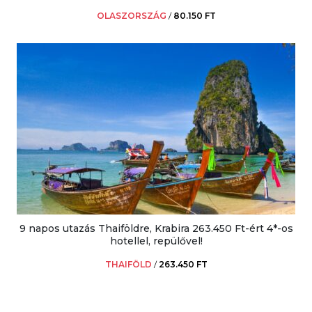
OLASZORSZÁG
/
80.150 FT
9 napos utazás Thaiföldre, Krabira 263.450 Ft-ért 4*-os
hotellel, repülővel!
THAIFÖLD
/
263.450 FT