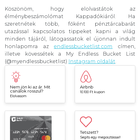
Köszönöm, hogy elolvastátok az
élménybeszámolómat Kappadókiáról. Ha
szeretnétek több, főként pénztárcabarát
utazással kapcsolatos tippeket kapni a világ
minden tájáról, látogassatok el újonnan indult
honlapomra az
endlessbucketlist.com
címen,
illetve kövessétek a My Endless Bucket List
(@myendlessbucketlist)
Instagram oldalát
.
Nem jön ki az ár. Mit
Airbnb
csinálok rosszul?
10.100 Ft kupon
Elolvasom
Tetszett?
Segíts egy megosztással!