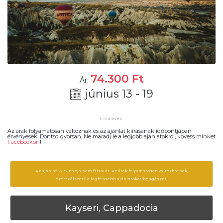
74.300
Ft
Ár:
június 13 - 19
Az árak folyamatosan változnak és az ajánlat kiírásanak időpontjában
érvényesek. Döntsd gyorsan. Ne maradj le a legjobb ajánlatokról, kövess minket
Facebookon
!
Az ajánlat 2777 napja nem frissült. Az árak folyamatosan változhatnak,
ezért célszerű a legfrissebb ajánlatokat
böngészni.
Kayseri, Cappadocia