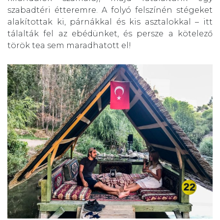
szabadtéri étteremre. A folyó felszínén stégeket
alakítottak ki, párnákkal és kis asztalokkal – itt
tálalták fel az ebédünket, és persze a kötelező
török tea sem maradhatott el!