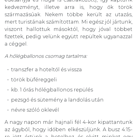
kedvezményt, illetve arra is, hogy ők török
származásúak. Nekem többe került az utazás,
mert turistának számítottam. Mi egész jól jártunk,
viszont hallottuk másoktól, hogy jóval többet
fizettek, pedig velünk együtt repültek ugyanazzal
a céggel.
A hőlégballonos csomag tartalma:
transzfer a hoteltől és vissza
török büféreggeli
kb. 1 órás hőlégballonos repülés
pezsgő és sütemény a landolás után
névre szóló oklevél
A nagy napon már hajnali fél 4-kor kipattantunk
az ágyból, hogy időben elkészüljünk. A busz 4:15-
re jött értünk a hotelhez, és elvitt minket egy