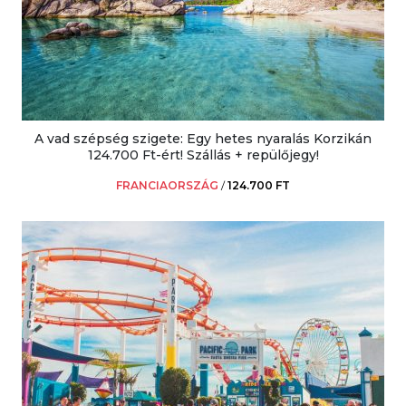
A vad szépség szigete: Egy hetes nyaralás Korzikán
124.700 Ft-ért! Szállás + repülőjegy!
FRANCIAORSZÁG
/
124.700 FT