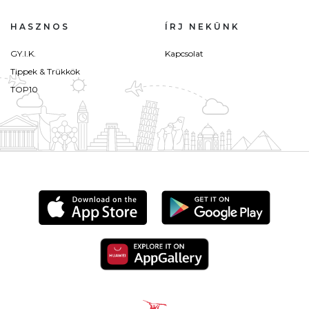
HASZNOS
ÍRJ NEKÜNK
GY.I.K.
Kapcsolat
Tippek & Trükkök
TOP10