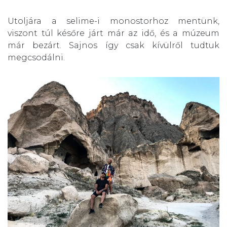
Utoljára a
selime-i monostor
hoz mentünk,
viszont túl későre járt már az idő, és a múzeum
már bezárt. Sajnos így csak kívülről tudtuk
megcsodálni.