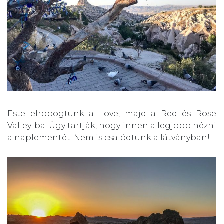
Este elrobogtunk a
Love,
majd a
Red
és
Rose
Valley
-ba. Úgy tartják, hogy innen a legjobb nézni
a naplementét. Nem is csalódtunk a látványban!