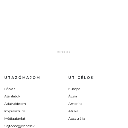
UTAZÓMAJOM
ÚTICÉLOK
Főoldal
Európa
Ajánlatok
Ázsia
Adatvédelem
Amerika
Impresszum
Afrika
Médiaajánlat
Ausztrália
Sajtómegjelenések