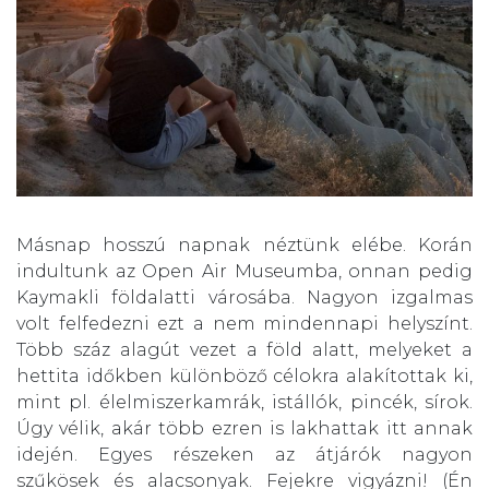
Másnap hosszú napnak néztünk elébe. Korán
indultunk az
Open Air Museum
ba, onnan pedig
Kaymakli földalatti város
ába. Nagyon izgalmas
volt felfedezni ezt a nem mindennapi helyszínt.
Több száz alagút vezet a föld alatt, melyeket a
hettita időkben különböző célokra alakítottak ki,
mint pl. élelmiszerkamrák, istállók, pincék, sírok.
Úgy vélik, akár több ezren is lakhattak itt annak
idején. Egyes részeken az átjárók nagyon
szűkösek és alacsonyak. Fejekre vigyázni! (Én