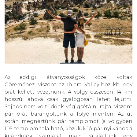
Az eddigi látványosságok közel voltak
Göreméhez, viszont az
Ihlara Valley
-hoz kb. egy
órát kellett vezetnünk. A völgy összesen 14 km
hosszú, ahova csak gyalogosan lehet lejutni.
Sajnos nem volt időnk végigsétálni rajta, viszont
pár órát barangoltunk a folyó mentén. Az út
során megnéztünk pár templomot (a völgyben
105 templom található, közülük jó pár nyilvános a
kirándulók számára), majd rátaláltunk egy