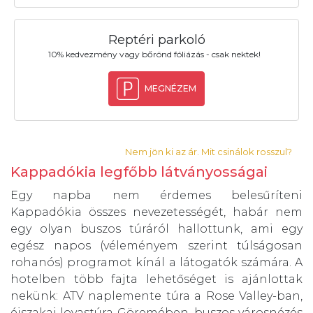
Reptéri parkoló
10% kedvezmény vagy bőrönd fóliázás - csak nektek!
MEGNÉZEM
Nem jön ki az ár. Mit csinálok rosszul?
Kappadókia legfőbb látványosságai
Egy napba nem érdemes belesűríteni
Kappadókia összes nevezetességét, habár nem
egy olyan buszos túráról hallottunk, ami egy
egész napos (véleményem szerint túlságosan
rohanós) programot kínál a látogatók számára. A
hotelben több fajta lehetőséget is ajánlottak
nekünk: ATV naplemente túra a Rose Valley-ban,
éjszakai lovastúra Göremében, buszos városnézés