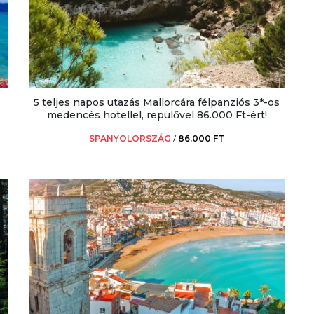
5 teljes napos utazás Mallorcára félpanziós 3*-os
medencés hotellel, repülővel 86.000 Ft-ért!
SPANYOLORSZÁG
/
86.000 FT