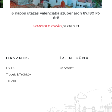
6 napos utazás Valenciába szuper áron 87.180 Ft-
ért!
SPANYOLORSZÁG
/
87.180 FT
HASZNOS
ÍRJ NEKÜNK
GY.I.K.
Kapcsolat
Tippek & Trükkök
TOP10