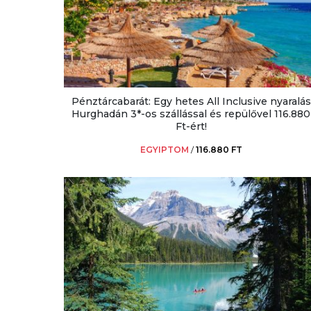
Pénztárcabarát: Egy hetes All Inclusive nyaralás
Hurghadán 3*-os szállással és repülővel 116.880
Ft-ért!
EGYIPTOM
/
116.880 FT