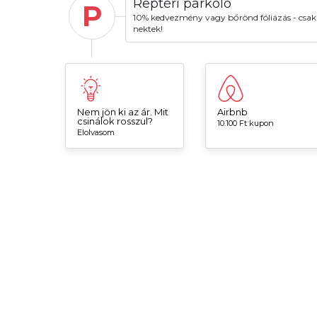
Reptéri parkoló
P
10% kedvezmény vagy bőrönd fóliázás - csak
nektek!
Nem jön ki az ár. Mit
Airbnb
csinálok rosszul?
10.100 Ft kupon
Elolvasom