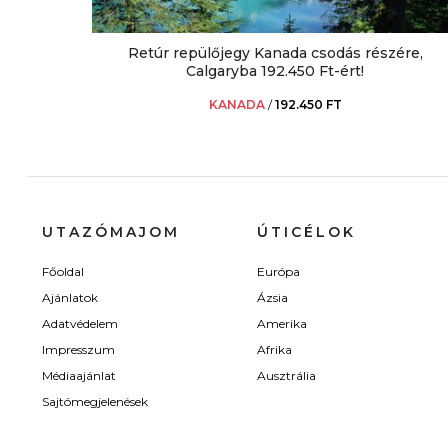
Retúr repülőjegy Kanada csodás részére,
Calgaryba 192.450 Ft-ért!
KANADA
/
192.450 FT
UTAZÓMAJOM
ÚTICÉLOK
Főoldal
Európa
Ajánlatok
Ázsia
Adatvédelem
Amerika
Impresszum
Afrika
Médiaajánlat
Ausztrália
Sajtómegjelenések