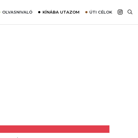
OLVASNIVALÓ
KÍNÁBA UTAZOM
ÚTI CÉLOK
Top 10 látnivalók térképpel
Európa
Tudnivalók az ajánlatok lefoglalásához
Ázsia
Tippek & Trükkök
Amerika
Utazómajom – CitySIM kártya a világutazóknak
Afrika
Interjú
Ausztrália
Élménybeszámolók
Szállodalátogatás
Sajtómegjelenések