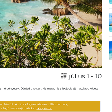
július 1 - 10
an érvényesek. Döntsd gyorsan. Ne maradj le a legjobb ajánlatokról, kövess
em frissült. Az árak folyamatosan változhatnak,
ű a legfrissebb ajánlatokat
böngészni.