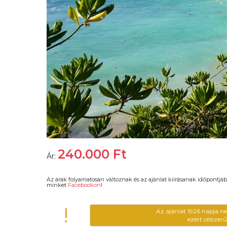
240.000
Ft
Ár:
Az árak folyamatosan változnak és az ajánlat kiírásanak időpontjáb
minket
Facebookon
!
!
Az ajánlat 1926 napja n
ezért célszer