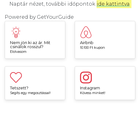
Naptár nézet, további időpontok
ide kattintva
.
Powered by
GetYourGuide
Nem jön ki az ár. Mit
Airbnb
csinálok rosszul?
10.100 Ft kupon
Elolvasom
Tetszett?
Instagram
Segíts egy megosztással!
Kövess minket!