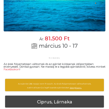
81.500
Ft
Ár:
március 10 - 17
Az árak folyamatosan változnak és az ajánlat kiírásanak időpontjában
érvényesek. Döntsd gyorsan. Ne maradj le a legjobb ajánlatokról, kövess minket
Facebookon
!
Az ajánlat 236 napja nem frissült. Az árak folyamatosan változhatnak,
ezért célszerű a legfrissebb ajánlatokat
böngészni.
Ciprus, Lárnaka