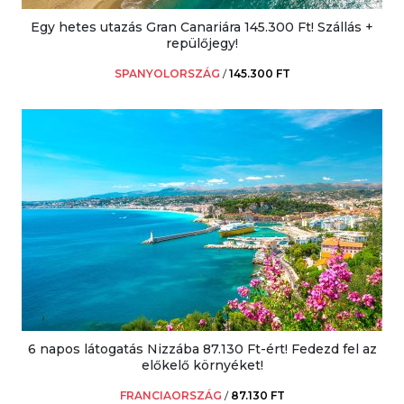
Egy hetes utazás Gran Canariára 145.300 Ft! Szállás +
repülőjegy!
SPANYOLORSZÁG
/
145.300 FT
6 napos látogatás Nizzába 87.130 Ft-ért! Fedezd fel az
előkelő környéket!
FRANCIAORSZÁG
/
87.130 FT