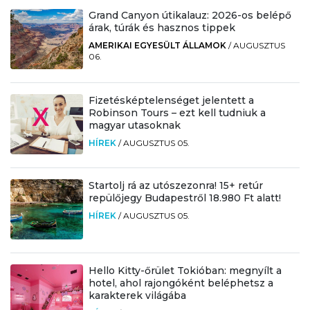
Grand Canyon útikalauz: 2026-os belépő
árak, túrák és hasznos tippek
AMERIKAI EGYESÜLT ÁLLAMOK
/
AUGUSZTUS
06.
Fizetésképtelenséget jelentett a
Robinson Tours – ezt kell tudniuk a
magyar utasoknak
HÍREK
/
AUGUSZTUS 05.
Startolj rá az utószezonra! 15+ retúr
repülőjegy Budapestről 18.980 Ft alatt!
HÍREK
/
AUGUSZTUS 05.
Hello Kitty-őrület Tokióban: megnyílt a
hotel, ahol rajongóként beléphetsz a
karakterek világába