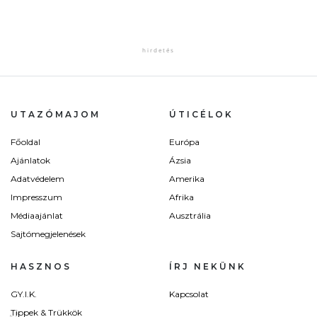
UTAZÓMAJOM
ÚTICÉLOK
Főoldal
Európa
Ajánlatok
Ázsia
Adatvédelem
Amerika
Impresszum
Afrika
Médiaajánlat
Ausztrália
Sajtómegjelenések
HASZNOS
ÍRJ NEKÜNK
GY.I.K.
Kapcsolat
Tippek & Trükkök