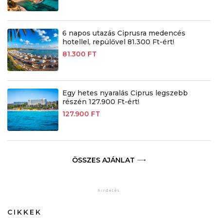
6 napos utazás Ciprusra medencés
hotellel, repülővel 81.300 Ft-ért!
81.300 FT
Egy hetes nyaralás Ciprus legszebb
részén 127.900 Ft-ért!
127.900 FT
ÖSSZES AJÁNLAT
CIKKEK