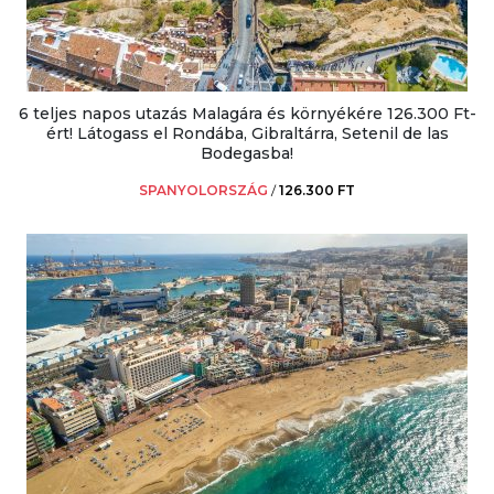
6 teljes napos utazás Malagára és környékére 126.300 Ft-
ért! Látogass el Rondába, Gibraltárra, Setenil de las
Bodegasba!
SPANYOLORSZÁG
/
126.300 FT