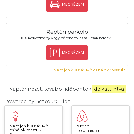
MEGNÉZEM
Reptéri parkoló
10% kedvezmény vagy bőrönd fóliázás - csak nektek!
MEGNÉZEM
Nem jön ki az ár. Mit csinálok rosszul?
Naptár nézet, további időpontok
ide kattintva
.
Powered by
GetYourGuide
Nem jön ki az ár. Mit
Airbnb
csinálok rosszul?
10.100 Ft kupon