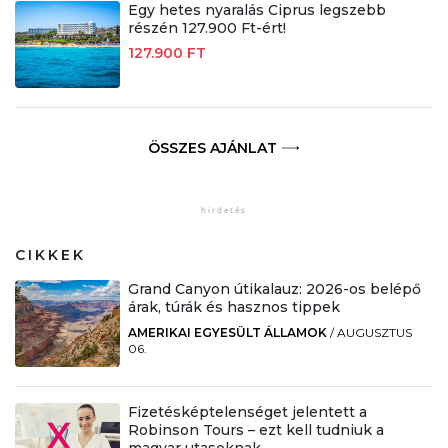
Egy hetes nyaralás Ciprus legszebb
részén 127.900 Ft-ért!
127.900 FT
ÖSSZES AJÁNLAT
CIKKEK
Grand Canyon útikalauz: 2026-os belépő
árak, túrák és hasznos tippek
AMERIKAI EGYESÜLT ÁLLAMOK
/
AUGUSZTUS
06.
Fizetésképtelenséget jelentett a
Robinson Tours – ezt kell tudniuk a