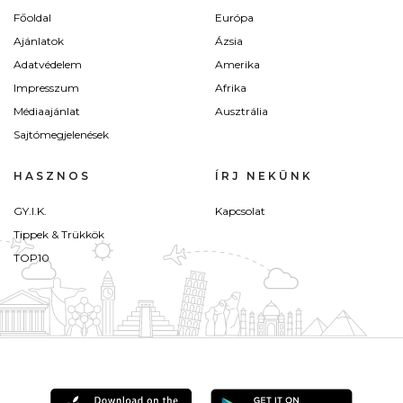
Főoldal
Európa
Ajánlatok
Ázsia
Adatvédelem
Amerika
Impresszum
Afrika
Médiaajánlat
Ausztrália
Sajtómegjelenések
HASZNOS
ÍRJ NEKÜNK
GY.I.K.
Kapcsolat
Tippek & Trükkök
TOP10