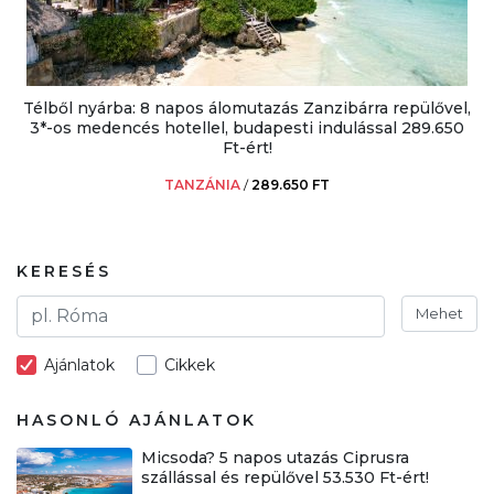
Télből nyárba: 8 napos álomutazás Zanzibárra repülővel,
3*-os medencés hotellel, budapesti indulással 289.650
Ft-ért!
TANZÁNIA
/
289.650 FT
KERESÉS
Mehet
Ajánlatok
Cikkek
HASONLÓ AJÁNLATOK
Micsoda? 5 napos utazás Ciprusra
szállással és repülővel 53.530 Ft-ért!