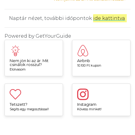
Naptár nézet, további időpontok
ide kattintva
.
Powered by
GetYourGuide
Nem jön ki az ár. Mit
Airbnb
csinálok rosszul?
10.100 Ft kupon
Elolvasom
Tetszett?
Instagram
Segíts egy megosztással!
Kövess minket!