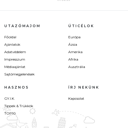
UTAZÓMAJOM
ÚTICÉLOK
Főoldal
Európa
Ajánlatok
Ázsia
Adatvédelem
Amerika
Impresszum
Afrika
Médiaajánlat
Ausztrália
Sajtómegjelenések
HASZNOS
ÍRJ NEKÜNK
GY.I.K.
Kapcsolat
Tippek & Trükkök
TOP10