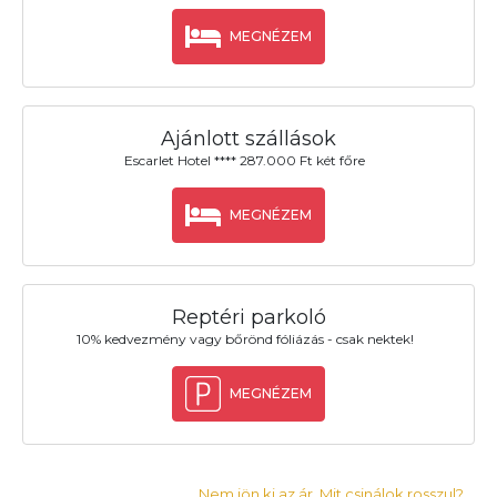
MEGNÉZEM
Ajánlott szállások
Escarlet Hotel **** 287.000 Ft két főre
MEGNÉZEM
Reptéri parkoló
10% kedvezmény vagy bőrönd fóliázás - csak nektek!
MEGNÉZEM
Nem jön ki az ár. Mit csinálok rosszul?