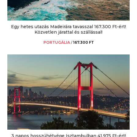
Egy hetes utazás Madeirára tavasszal 167.300 Ft-ért!
Közvetlen járattal és szállással!
PORTUGÁLIA
/
167.300 FT
3 napos hosszúhétvége Isztambulban 41.975 Ft-ért!