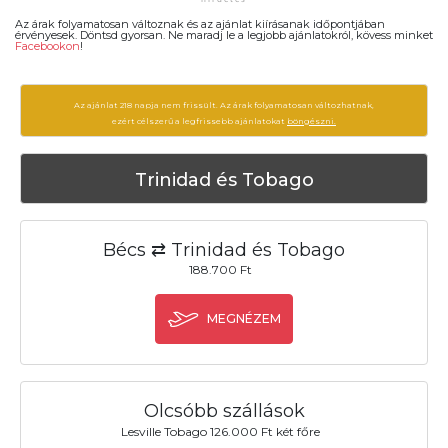
Az árak folyamatosan változnak és az ajánlat kiírásanak időpontjában
érvényesek. Döntsd gyorsan. Ne maradj le a legjobb ajánlatokról, kövess minket
Facebookon
!
Az ajánlat 218 napja nem frissült. Az árak folyamatosan változhatnak,
ezért célszerű a legfrissebb ajánlatokat
böngészni.
Trinidad és Tobago
Bécs ⇄ Trinidad és Tobago
188.700 Ft
MEGNÉZEM
Olcsóbb szállások
Lesville Tobago 126.000 Ft két főre